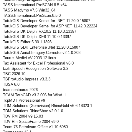
TASS International PreSCAN 8.5 x64
TASS Madymo v7.5 Win32_64
TASS.International.PreScan.8.5.0
TatukGIS Developer Kernel for .NET 11.20.0.15807
TatukGIS Developer Kernel for ASP.NET 11.42.0.22224
TatukGIS DK Delphi RX10.2 11.10.0.13397
TatukGIS DK Delphi XE8 11.10.0.13397
TatukGIS Editor 5.30.1.1893
TatukGIS SDK Enterprise .Net 11.20.0.15807
TatukGIS.Aerial.Imagery.Corrector.v2.1.0.208
Taurus Medici vV-2003.12 linux
Tax Assistant for Excel Professional v6.0
tazti Speech Recognition Software 3.2
TBC 2026.10
TBProAudio Impress v3.3.3
TBSA 6.0
tcad sentaurus 2026
TCAM.TwinCAD.v3.2.006 for WinALL
TcpMDT Professional v9
TDM Solutions (Gemvision) RhinoGold v6.6.18323.1
TDM.Solutions.RhinoShoe.v2.0.1.0
TDV RM 2004 v9.15.03
TDV Rm SpaceFrame 2004 v9.0
Team.76.Petroleum.Office.v1.10.6980