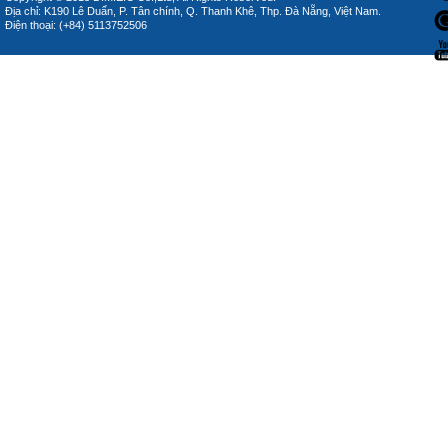
Địa chỉ: K190 Lê Duẩn, P. Tân chính, Q. Thanh Khê, Thp. Đà Nẵng, Việt Nam.
Điện thoại: (+84) 5113752506