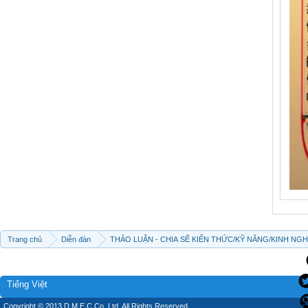
Trang chủ
Diễn đàn
THẢO LUẬN - CHIA SẼ KIẾN THỨC/KỸ NĂNG/KINH NG
Tiếng Việt
Copyright © 2013 D.M.E.C Co.,Ltd, All Rights Reserved.