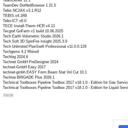
Teamcenter 12.1
TeamDev DotNetBrowser 1.21.5
Tebis.NC2AX.v3.1.R12
TEBIS.v4.1R8
Tebo-ICT v6.0
TECE Install-Therm HCR v4.13
Tecgraf GoFarm v1 build 10.06.2025
Tech Earth Volumetric Studio 2026.1
Tech Soft 3D SpinFire Insight 2025.3.0
Tech Unlimited PlanSwift Professional v11.0.0.129
Techgems 4.2 Rhino4
Techlog 2024.6
Technet GmbH PreDesigner 2024
technet-GmbH Easy 2017
technet-gmbh EASY Form Beam Stat Vol Cut 10.1
Technia BRIGADE Plus 2026.1
Technical Toolboxes Pipeline Toolbox 2017 v18.1.0 - Edition for Gas Servic
Technical Toolboxes Pipeline Toolbox 2017 v18.1.0 - Edition for Liquid Serv
7/6/26