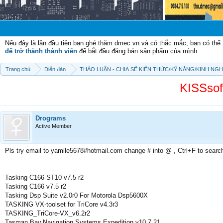
Chào mừng 
Nếu đây là lần đầu tiên bạn ghé thăm dmec.vn và có thắc mắc, bạn có th
để trở thành thành viên
để bắt đầu đăng bán sản phẩm của mình.
Trang chủ
Diễn đàn
THẢO LUẬN - CHIA SẼ KIẾN THỨC/KỸ NĂNG/KINH NG
KISSsof
Drograms
Active Member
Pls try email to yamile5678#hotmail.com change # into @ , Ctrl+F to searc
Tasking C166 ST10 v7.5 r2
Tasking C166 v7.5 r2
Tasking Dsp Suite v2.0r0 For Motorola Dsp5600X
TASKING VX-toolset for TriCore v4.3r3
TASKING_TriCore-VX_v6.2r2
Tasman.Bay.Navigation.Systems.Expedition.v10.7.21