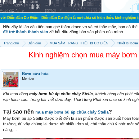
ện - Diễn đàn Cơ điện là nơi chia sẽ kiến thức kinh nghiệm trong lãnh vực cơ 
Nếu đây là lần đầu tiên bạn ghé thăm dmec.vn và có thắc mắc, bạn có th
để trở thành thành viên
để bắt đầu đăng bán sản phẩm của mình.
Trang chủ
Diễn đàn
MUA SẮM TRANG THIẾT BỊ CƠ ĐIỆN
Thiết bị bơm
Kinh nghiệm chọn mua máy bơm b
Bơm cứu hỏa
Member
Khi mua dòng
máy bơm bù áp chữa cháy Stella,
khách hàng cần phải cân
vận hành cao. Trong bài viết dưới đây, Thái Hưng Phát xin chia sẻ kinh 
Tại sao nên
?
mua máy bơm bù áp chữa cháy Stella
Máy bơm bù áp Stella được biết đến là sản phẩm được sản xuất hoàn toàn 
trường, dù vậy chúng lại được rất nhiều đơn vị, chủ thầu chú ý nhờ một số
năng,…