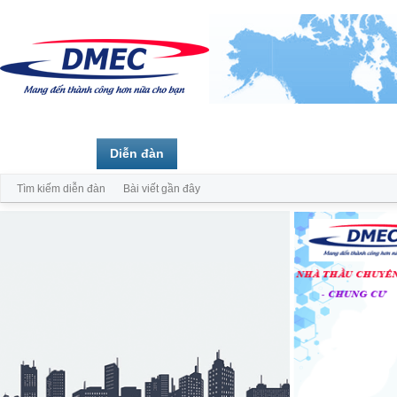
Trang chủ
Diễn đàn
Thành viên
Tìm kiếm diễn đàn
Bài viết gần đây