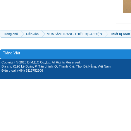
Trang chủ
Diễn đàn
MUA SẮM TRANG THIẾT BỊ CƠ ĐIỆN
Thiết bị bơm
Tiếng Việt
Copyright © 2013 D.M.E.C Co.,Ltd, All Rights Reserved.
Địa chỉ: K190 Lê Duẩn, P. Tân chính, Q. Thanh Khê, Thp. Đà Nẵng, Việt Nam.
Điện thoại: (+84) 5113752506