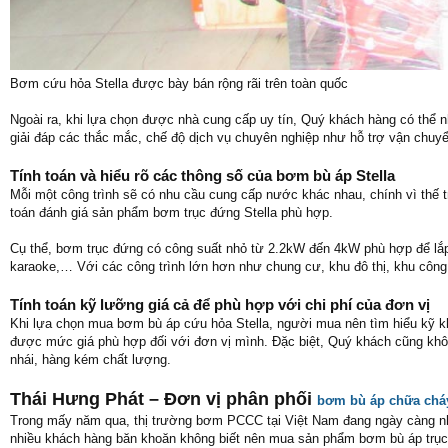
Bơm cứu hỏa Stella được bày bán rộng rãi trên toàn quốc
Ngoài ra, khi lựa chọn được nhà cung cấp uy tín, Quý khách hàng có thể n
giải đáp các thắc mắc, chế độ dịch vụ chuyên nghiệp như hỗ trợ vận chuyển
Tính toán và hiểu rõ các thông số của bơm bù áp Stella
Mỗi một công trình sẽ có nhu cầu cung cấp nước khác nhau, chính vì thế 
toán đánh giá sản phẩm bơm trục đứng Stella phù hợp.
Cụ thể, bơm trục đứng có công suất nhỏ từ 2.2kW đến 4kW phù hợp để lắp 
karaoke,… Với các công trình lớn hơn như chung cư, khu đô thị, khu côn
Tính toán kỹ lưỡng giá cả để phù hợp với chi phí của đơn vị
Khi lựa chọn mua bơm bù áp cứu hỏa Stella, người mua nên tìm hiểu kỹ 
được mức giá phù hợp đối với đơn vị mình. Đặc biệt, Quý khách cũng khôn
nhái, hàng kém chất lượng.
Thái Hưng Phát – Đơn vị phân phối
bơm bù áp chữa cháy
Trong mấy năm qua, thị trường bơm PCCC tại Việt Nam đang ngày càng nhộn
nhiều khách hàng băn khoăn không biết nên mua sản phẩm bơm bù áp trục đ