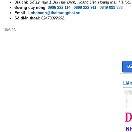
Địa chỉ
:
Số 12, ngõ 1 Bùi Huy Bích, Hoàng Liệt, Hoàng Mai, Hà Nội.
Đường dây nóng
:
0906 222 114
|
0899 222 911
|
0849 099 888
Email
:
kinhdoanh@thaihungphat.vn
Số điện thoại
:
02473022662.
18/6/26
Đă
Liê