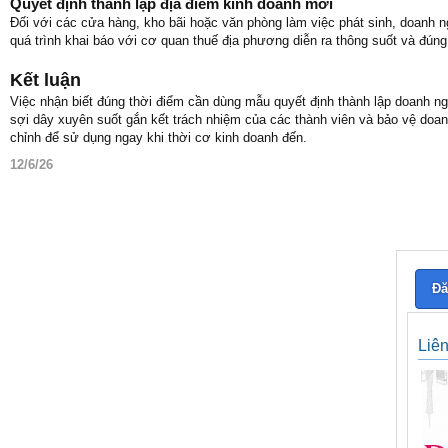
Quyết định thành lập địa điểm kinh doanh mới
Đối với các cửa hàng, kho bãi hoặc văn phòng làm việc phát sinh, doanh n
quá trình khai báo với cơ quan thuế địa phương diễn ra thông suốt và đúng
Kết luận
Việc nhận biết đúng thời điểm cần dùng mẫu quyết định thành lập doanh ng
sợi dây xuyên suốt gắn kết trách nhiệm của các thành viên và bảo vệ doan
chỉnh để sử dụng ngay khi thời cơ kinh doanh đến.
12/6/26
Đă
Liê