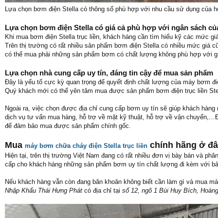
Lựa chọn bơm điện Stella có thông số phù hợp với nhu cầu sử dụng của h
Lựa chọn bơm điện Stella có giá cả phù hợp với ngân sách củ
Khi mua bơm điện Stella trục liền, khách hàng cần tìm hiểu kỹ các mức
Trên thị trường có rất nhiều sản phẩm bơm điện Stella có nhiều mức giá 
có thể mua phải những sản phẩm bơm có chất lượng không phù hợp với gi
Lựa chọn nhà cung cấp uy tín, đáng tin cậy để mua sản phẩm
Đây là yếu tố cực kỳ quan trọng để quyết định chất lượng của máy bơm điện
Quý khách mới có thể yên tâm mua được sản phẩm bơm điện trục liền Stel
Ngoài ra, việc chọn được địa chỉ cung cấp bơm uy tín sẽ giúp khách hàng n
dịch vụ tư vấn mua hàng, hỗ trợ về mặt kỹ thuật, hỗ trợ về vận chuyển,…
để đảm bảo mua được sản phẩm chính gốc.
Mua
chính hãng ở đ
máy bơm chữa cháy điện Stella trục liền
Hiện tại, trên thị trường Việt Nam đang có rất nhiều đơn vị bày bán và phâ
cấp cho khách hàng những sản phẩm bơm uy tín chất lượng đi kèm với bả
Nếu khách hàng vẫn còn đang băn khoăn không biết cần làm gì và mua máy 
Nhập Khẩu Thái Hưng Phát
có địa chỉ tại
số 12, ngõ 1 Bùi Huy Bích, Hoàng