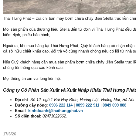
Thái Hưng Phát – Địa chỉ bán máy bơm chữa cháy điện Stella trục liền ch
Mọi sản phẩm của thương hiệu Stella đến từ đơn vị Thái Hưng Phát đều đạ
kiểm định, phiếu bảo hành,…
Ngoài ra, khi mua hàng tại Thái Hưng Phát, Quý khách hàng có nhận nhận 
cả sở hữu chiết khấu cao, đổi trả vô cùng nhanh chóng nếu có lỗi từ nhà 
Nếu Quý khách hàng cần mua sản phẩm bơm chữa cháy điện Stella trục liề
chúng tôi thông qua các kênh sau:
Mọi thông tin xin vui lòng liên hệ:
Công ty Cổ Phần Sản Xuất và Xuất Nhập Khẩu Thái Hưng Phát
Địa chỉ
:
Số 12, ngõ 1 Bùi Huy Bích, Hoàng Liệt, Hoàng Mai, Hà Nội.
Đường dây nóng
:
0906 222 114
|
0899 222 911
|
0849 099 888
Email
:
kinhdoanh@thaihungphat.vn
Số điện thoại
:
02473022662.
17/6/26