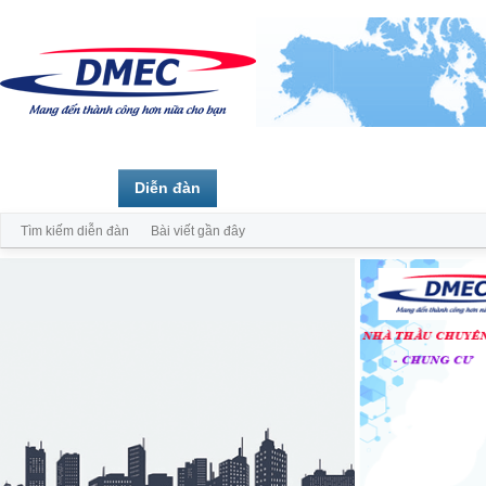
Trang chủ
Diễn đàn
Thành viên
Tìm kiếm diễn đàn
Bài viết gần đây