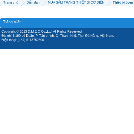
Trang chủ
Diễn đàn
MUA SẮM TRANG THIẾT BỊ CƠ ĐIỆN
Thiết bị bơm
Tiếng Việt
Copyright © 2013 D.M.E.C Co.,Ltd, All Rights Reserved.
Địa chỉ: K190 Lê Duẩn, P. Tân chính, Q. Thanh Khê, Thp. Đà Nẵng, Việt Nam.
Điện thoại: (+84) 5113752506