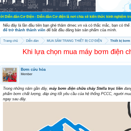
- Diễn đàn Cơ điện là nơi chia sẽ kiến thức kinh nghiệm trong lãnh vực cơ điện
Nếu đây là lần đầu tiên bạn ghé thăm dmec.vn và có thắc mắc, bạn có th
để trở thành thành viên
để bắt đầu đăng bán sản phẩm của mình.
Trang chủ
Diễn đàn
MUA SẮM TRANG THIẾT BỊ CƠ ĐIỆN
Thiết bị bơm
Khi lựa chọn mua máy bơm điện chữ
Bơm cứu hỏa
Member
Trong những năm gần đây,
máy bơm điện chữa cháy Stella trục liền
đang
phẩm bơm chất lượng, đáp ứng tốt yêu cầu của hệ thống PCCC, người mua c
ngay sau đây.