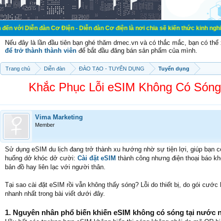
ễn đàn Cơ Điện - Diễn đàn Cơ điện là nơi chia sẽ kiến thức kinh nghiệm trong 
Nếu đây là lần đầu tiên bạn ghé thăm dmec.vn và có thắc mắc, bạn có th
để trở thành thành viên
để bắt đầu đăng bán sản phẩm của mình.
Trang chủ
Diễn đàn
ĐÀO TẠO - TUYỂN DỤNG
Tuyển dụng
Khắc Phục Lỗi eSIM Không Có Sóng
Vima Marketing
Member
Sử dụng eSIM du lịch đang trở thành xu hướng nhờ sự tiện lợi, giúp bạn có
huống dở khóc dở cười:
Cài đặt eSIM
thành công nhưng điện thoại báo khô
bản đồ hay liên lạc với người thân.
Tại sao cài đặt eSIM rồi vẫn không thấy sóng? Lỗi do thiết bị, do gói cướ
nhanh nhất trong bài viết dưới đây.
1. Nguyên nhân phổ biến khiến eSIM không có sóng tại nước 