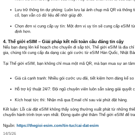
Lưu trữ thông tin dự phòng: Luôn lưu lại ảnh chụp mã QR và thông ti
cố, bạn vẫn có dữ liệu để nhờ giúp đỡ.
Chọn đơn vị cung cấp uy tín: Một đơn vị uy tín sẽ cung cấp eSIM từ
định hơn.
4. Thế giới eSIM – Giải pháp kết nối toàn cầu đáng tin cậy
Nếu bạn đang lên kế hoạch cho chuyến đi sắp tới, Thế giới eSIM là địa c
gia, chúng tôi cung cấp đa dạng các gói cước từ eSIM Hàn Quốc, Nhật Bản
Tại Thế giới eSIM, bạn không chỉ mua một mã QR, mà bạn mua sự an tâm
Giá cả cạnh tranh: Nhiều gói cước ưu đãi, tiết kiệm hơn đáng kể so
Hỗ trợ kỹ thuật 24/7: Đội ngũ chuyên viên luôn sẵn sàng giải quyết 
Kích hoạt tức thì: Nhận mã qua Email chỉ sau vài phút đặt hàng.
Kết luận: Lỗi cài đặt eSIM không thấy sóng thường xuất phát từ những thi
chuyến hành trình trọn vẹn nhất. Đừng quên ghé thăm Thế giới eSIM để tra
Nguồn:
https://thegioi-esim.com/tin-tuc/cai-dat-esim
14/5/26