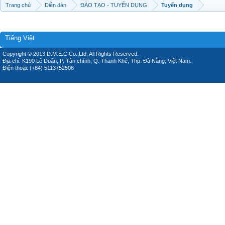
Trang chủ
Diễn đàn
ĐÀO TẠO - TUYỂN DỤNG
Tuyển dụng
Tiếng Việt
Copyright © 2013 D.M.E.C Co.,Ltd, All Rights Reserved.
Địa chỉ: K190 Lê Duẩn, P. Tân chính, Q. Thanh Khê, Thp. Đà Nẵng, Việt Nam.
Điện thoại: (+84) 5113752506