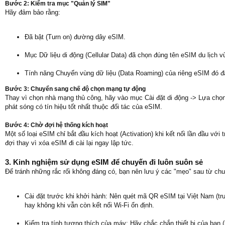
Bước 2: Kiểm tra mục "Quản lý SIM"
Hãy đảm bảo rằng:
Đã bật (Turn on) đường dây eSIM.
Mục Dữ liệu di động (Cellular Data) đã chọn đúng tên eSIM du lịch v
Tính năng Chuyển vùng dữ liệu (Data Roaming) của riêng eSIM đó 
Bước 3: Chuyển sang chế độ chọn mạng tự động
Thay vì chọn nhà mạng thủ công, hãy vào mục Cài đặt di động -> Lựa chọ
phát sóng có tín hiệu tốt nhất thuộc đối tác của eSIM.
Bước 4: Chờ đợi hệ thống kích hoạt
Một số loại eSIM chỉ bắt đầu kích hoạt (Activation) khi kết nối lần đầu vớ
đợi thay vì xóa eSIM đi cài lại ngay lập tức.
3. Kinh nghiệm sử dụng eSIM để chuyến đi luôn suôn sẻ
Để tránh những rắc rối không đáng có, bạn nên lưu ý các "mẹo" sau từ chu
Cài đặt trước khi khởi hành: Nên quét mã QR eSIM tại Việt Nam (tr
hay không khi vẫn còn kết nối Wi-Fi ổn định.
Kiểm tra tính tương thích của máy: Hãy chắc chắn thiết bị của bạn 