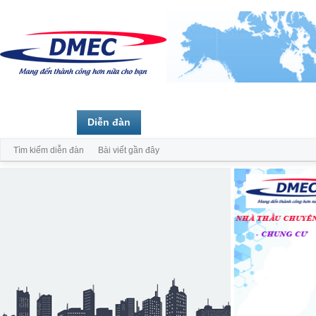
Trang chủ
Diễn đàn
Thành viên
Tìm kiếm diễn đàn
Bài viết gần đây