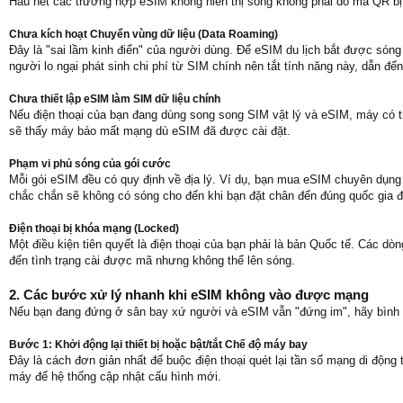
Hầu hết các trường hợp eSIM không hiển thị sóng không phải do mã QR bị
Chưa kích hoạt Chuyển vùng dữ liệu (Data Roaming)
Đây là "sai lầm kinh điển" của người dùng. Để eSIM du lịch bắt được sóng
người lo ngại phát sinh chi phí từ SIM chính nên tắt tính năng này, dẫn đến
Chưa thiết lập eSIM làm SIM dữ liệu chính
Nếu điện thoại của bạn đang dùng song song SIM vật lý và eSIM, máy có t
sẽ thấy máy báo mất mạng dù eSIM đã được cài đặt.
Phạm vi phủ sóng của gói cước
Mỗi gói eSIM đều có quy định về địa lý. Ví dụ, bạn mua eSIM chuyên dụng 
chắc chắn sẽ không có sóng cho đến khi bạn đặt chân đến đúng quốc gia 
Điện thoại bị khóa mạng (Locked)
Một điều kiện tiên quyết là điện thoại của bạn phải là bản Quốc tế. Các
đến tình trạng cài được mã nhưng không thể lên sóng.
2. Các bước xử lý nhanh khi eSIM không vào được mạng
Nếu bạn đang đứng ở sân bay xứ người và eSIM vẫn "đứng im", hãy bình 
Bước 1: Khởi động lại thiết bị hoặc bật/tắt Chế độ máy bay
Đây là cách đơn giản nhất để buộc điện thoại quét lại tần số mạng di động tạ
máy để hệ thống cập nhật cấu hình mới.