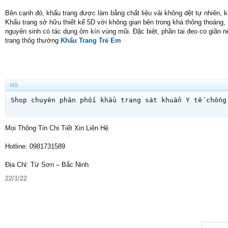
Bên cạnh đó, khẩu trang được làm bằng chất liệu vải không dệt tự nhiên, 
Khẩu trang sở hữu thiết kế 5D với không gian bên trong khá thông thoáng
nguyên sinh có tác dụng ôm kín vùng mũi. Đặc biệt, phần tai đeo co giãn n
trang thôg thường
Khẩu Trang Trẻ Em
Mã:
Shop chuyên phân phối khẩu trang sát khuẩn Y tế chống
Mọi Thông Tin Chi Tiết Xin Liên Hệ
Hotline: 0981731589
Địa Chỉ: Từ Sơn – Bắc Ninh
22/1/22