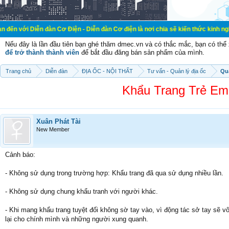
 đàn Cơ Điện - Diễn đàn Cơ điện là nơi chia sẽ kiến thức kinh nghiệm trong lãn
Nếu đây là lần đầu tiên bạn ghé thăm dmec.vn và có thắc mắc, bạn có th
để trở thành thành viên
để bắt đầu đăng bán sản phẩm của mình.
Trang chủ
Diễn đàn
ĐỊA ỐC - NỘI THẤT
Tư vấn - Quản lý địa ốc
Qu
Khẩu Trang Trẻ Em
Xuân Phát Tài
New Member
Cảnh báo:
- Không sử dụng trong trường hợp: Khẩu trang đã qua sử dụng nhiều lần.
- Không sử dụng chung khẩu tranh với người khác.
- Khi mang khẩu trang tuyệt đối không sờ tay vào, vì động tác sở tay sẽ v
lại cho chính mình và những người xung quanh.