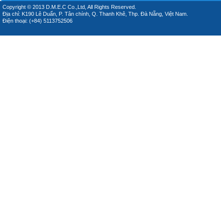
Copyright © 2013 D.M.E.C Co.,Ltd, All Rights Reserved.
Địa chỉ: K190 Lê Duẩn, P. Tân chính, Q. Thanh Khê, Thp. Đà Nẵng, Việt Nam.
Điện thoại: (+84) 5113752506