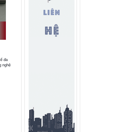
kế đa
g nghệ