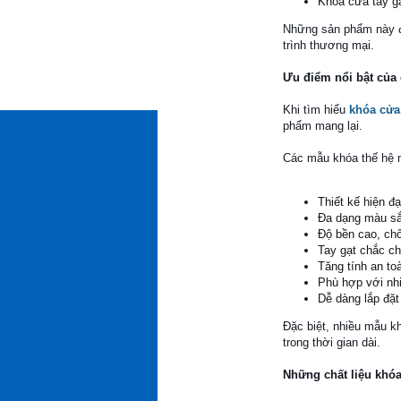
Khóa cửa tay gạ
Những sản phẩm này đá
trình thương mại.
Ưu điểm nổi bật của
Khi tìm hiểu
khóa cửa 
phẩm mang lại.
Các mẫu khóa thế hệ 
Thiết kế hiện đại
Đa dạng màu sắ
Độ bền cao, chố
Tay gạt chắc ch
Tăng tính an to
Phù hợp với nhi
Dễ dàng lắp đặt 
Đặc biệt, nhiều mẫu k
trong thời gian dài.
Những chất liệu khóa