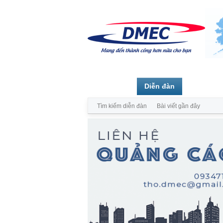
Trang chủ
Diễn đàn
Thành vi
Tìm kiếm diễn đàn
Bài viết gần đây