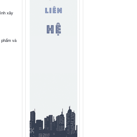
rình xây
n phẩm và