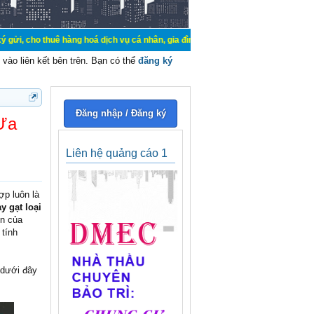
hàng hoá dịch vụ cá nhân, gia đình. Mua bán, ký gửi, cho thuê thiết bị hệ thốn
vào liên kết bên trên. Bạn có thể
đăng ký
Đăng nhập / Đăng ký
Ưa
Liên hệ quảng cáo 1
ợp luôn là
y gạt loại
ển của
 tính
 dưới đây