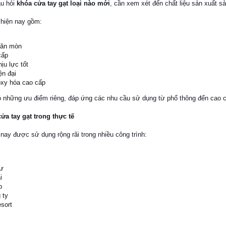
âu hỏi
khóa cửa tay gạt loại nào mới
, cần xem xét đến chất liệu sản xuất s
 hiện nay gồm:
 ăn mòn
cấp
ịu lực tốt
ện đại
oxy hóa cao cấp
 có những ưu điểm riêng, đáp ứng các nhu cầu sử dụng từ phổ thông đến cao 
a tay gạt trong thực tế
nay được sử dụng rộng rãi trong nhiều công trình:
cư
i
p
 ty
sort