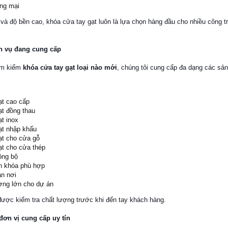
ng mại
 và độ bền cao, khóa cửa tay gạt luôn là lựa chọn hàng đầu cho nhiều công t
h vụ đang cung cấp
ìm kiếm
khóa cửa tay gạt loại nào mới
, chúng tôi cung cấp đa dạng các sả
ạt cao cấp
ạt đồng thau
t inox
ạt nhập khẩu
ạt cho cửa gỗ
ạt cho cửa thép
ồng bộ
n khóa phù hợp
ận nơi
ợng lớn cho dự án
ược kiểm tra chất lượng trước khi đến tay khách hàng.
đơn vị cung cấp uy tín