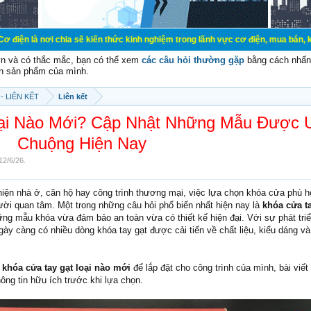
a sẽ kiến thức kinh nghiệm trong lãnh vực cơ điện, mua bán, ký gửi, cho thuê 
vn và có thắc mắc, bạn có thể xem
các câu hỏi thường gặp
bằng cách nhấn 
n sản phẩm của mình.
- LIÊN KẾT
Liên kết
ại Nào Mới? Cập Nhật Những Mẫu Được 
Chuộng Hiện Nay
12/6/26
.
hiện nhà ở, căn hộ hay công trình thương mại, việc lựa chọn khóa cửa phù h
ời quan tâm. Một trong những câu hỏi phổ biến nhất hiện nay là
khóa cửa ta
ng mẫu khóa vừa đảm bảo an toàn vừa có thiết kế hiện đại. Với sự phát tri
ày càng có nhiều dòng khóa tay gạt được cải tiến về chất liệu, kiểu dáng và
u
khóa cửa tay gạt loại nào mới
để lắp đặt cho công trình của mình, bài viết
ông tin hữu ích trước khi lựa chọn.