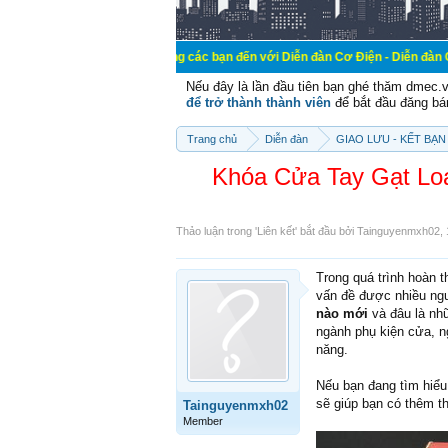
Chào mừng các bạn đến với Diễn đàn Cơ Điện - Diễn đàn Cơ điện là nơi chi
Nếu đây là lần đầu tiên bạn ghé thăm dmec.
để trở thành thành viên
để bắt đầu đăng bá
Trang chủ
Diễn đàn
GIAO LƯU - KẾT BẠN 
Khóa Cửa Tay Gạt Lo
Thảo luận trong '
Liên kết
' bắt đầu bởi
Tainguyenmxh02
,
Trong quá trình hoàn t
vấn đề được nhiều ngư
nào mới
và đâu là nhữ
ngành phụ kiện cửa, ng
năng.
Nếu bạn đang tìm hiể
sẽ giúp bạn có thêm th
Tainguyenmxh02
Member