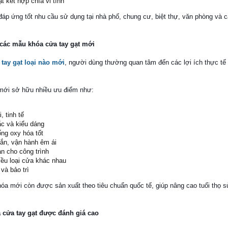
t kết hợp chìa vi tính
p ứng tốt nhu cầu sử dụng tại nhà phố, chung cư, biệt thự, văn phòng và 
 các mẫu khóa cửa tay gạt mới
tay gạt loại nào mới
, người dùng thường quan tâm đến các lợi ích thực tế
mới sở hữu nhiều ưu điểm như:
, tinh tế
c và kiểu dáng
ng oxy hóa tốt
ắn, vận hành êm ái
àn cho công trình
ều loại cửa khác nhau
và bảo trì
hóa mới còn được sản xuất theo tiêu chuẩn quốc tế, giúp nâng cao tuổi thọ 
 cửa tay gạt được đánh giá cao