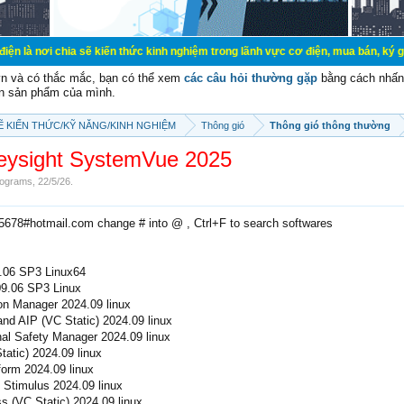
a sẽ kiến thức kinh nghiệm trong lãnh vực cơ điện, mua bán, ký gửi, cho thuê 
vn và có thắc mắc, bạn có thể xem
các câu hỏi thường gặp
bằng cách nhấn 
n sản phẩm của mình.
SẼ KIẾN THỨC/KỸ NĂNG/KINH NGHIỆM
Thông gió
Thông gió thông thường
eysight SystemVue 2025
ograms
,
22/5/26
.
e5678#hotmail.com change # into @ , Ctrl+F to search softwares
.06 SP3 Linux64
9.06 SP3 Linux
n Manager 2024.09 linux
d AIP (VC Static) 2024.09 linux
al Safety Manager 2024.09 linux
tic) 2024.09 linux
orm 2024.09 linux
Stimulus 2024.09 linux
 (VC Static) 2024.09 linux