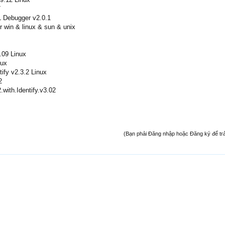
7
L Debugger v2.0.1
r win & linux & sun & unix
.09 Linux
nux
tify v2.3.2 Linux
2
.with.Identify.v3.02
(Bạn phải Đăng nhập hoặc Đăng ký để trả l