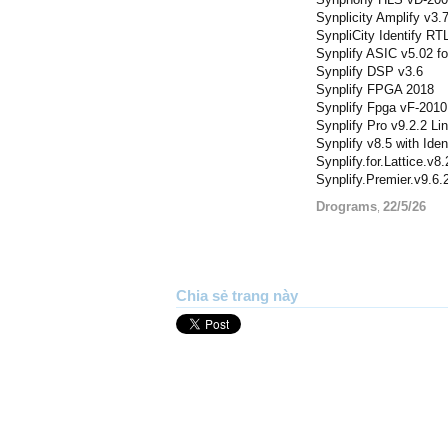
Synplicity Amplify v3.
SynpliCity Identify RT
Synplify ASIC v5.02 fo
Synplify DSP v3.6
Synplify FPGA 2018
Synplify Fpga vF-2010
Synplify Pro v9.2.2 Li
Synplify v8.5 with Iden
Synplify.for.Lattice.v8.
Synplify.Premier.v9.6.2
Drograms
22/5/26
,
Chia sẻ trang này