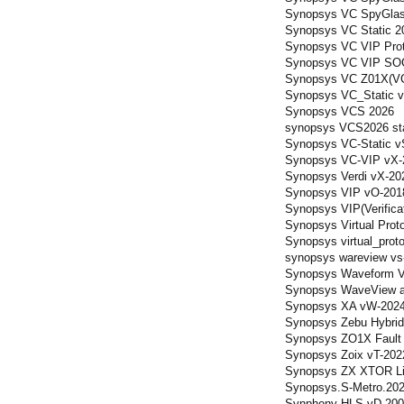
Synopsys VC SpyGlas
Synopsys VC Static 20
Synopsys VC VIP Proto
Synopsys VC VIP SOC 
Synopsys VC Z01X(VCS
Synopsys VC_Static v
Synopsys VCS 2026
synopsys VCS2026 sta
Synopsys VC-Static v
Synopsys VC-VIP vX-2
Synopsys Verdi vX-20
Synopsys VIP vO-2018
Synopsys VIP(Verificat
Synopsys Virtual Proto
Synopsys virtual_prot
synopsys wareview vs
Synopsys Waveform V
Synopsys WaveView a
Synopsys XA vW-2024
Synopsys Zebu Hybrid 
Synopsys ZO1X Fault S
Synopsys Zoix vT-202
Synopsys ZX XTOR Lib
Synopsys.S-Metro.202
Synphony HLS vD-200