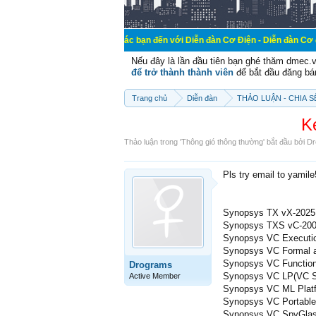
Chào mừng các bạn đến với Diễn đàn Cơ Điện - Diễn đàn Cơ điện là nơi chi
Nếu đây là lần đầu tiên bạn ghé thăm dmec.
để trở thành thành viên
để bắt đầu đăng bá
Trang chủ
Diễn đàn
THẢO LUẬN - CHIA 
K
Thảo luận trong '
Thông gió thông thường
' bắt đầu bởi
Dr
Pls try email to yamil
Synopsys TX vX-2025
Synopsys TXS vC-200
Synopsys VC Executio
Synopsys VC Formal an
Synopsys VC Function
Drograms
Synopsys VC LP(VC Sta
Active Member
Synopsys VC ML Platf
Synopsys VC Portable 
Synopsys VC SpyGlass