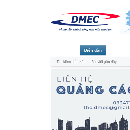
Trang chủ
Diễn đàn
Thành vi
Tìm kiếm diễn đàn
Bài viết gần đây