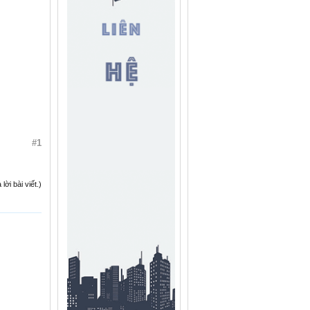
#1
ời bài viết.)