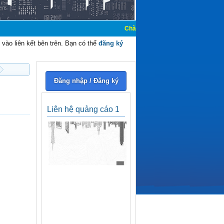
Chào mừng các bạn đến với Diễn đàn Cơ 
vào liên kết bên trên. Bạn có thể
đăng ký
Đăng nhập / Đăng ký
Liên hệ quảng cáo 1