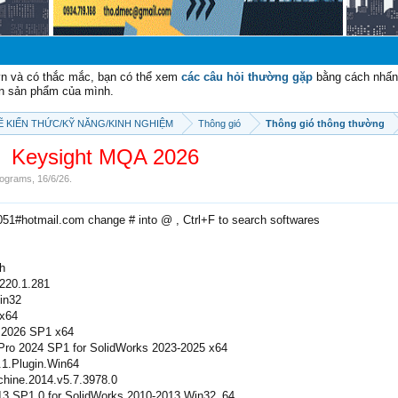
vn và có thắc mắc, bạn có thể xem
các câu hỏi thường gặp
bằng cách nhấn 
n sản phẩm của mình.
SẼ KIẾN THỨC/KỸ NĂNG/KINH NGHIỆM
Thông gió
Thông gió thông thường
Keysight MQA 2026
ograms
,
16/6/26
.
2051#hotmail.com change # into @ , Ctrl+F to search softwares
h
220.1.281
in32
x64
2026 SP1 x64
o 2024 SP1 for SolidWorks 2023-2025 x64
.Plugin.Win64
hine.2014.v5.7.3978.0
 SP1.0 for SolidWorks 2010-2013 Win32_64