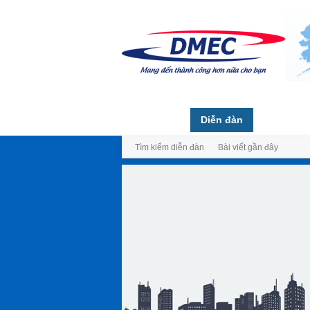
Trang chủ
Diễn đàn
Thành vi
Tìm kiếm diễn đàn
Bài viết gần đây