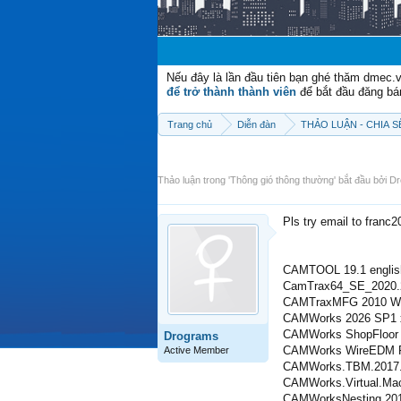
Nếu đây là lần đầu tiên bạn ghé thăm dmec.
để trở thành thành viên
để bắt đầu đăng bá
Trang chủ
Diễn đàn
THẢO LUẬN - CHIA 
Thảo luận trong '
Thông gió thông thường
' bắt đầu bởi
Dr
Pls try email to franc
CAMTOOL 19.1 englis
CamTrax64_SE_2020.
CAMTraxMFG 2010 W
CAMWorks 2026 SP1 
CAMWorks ShopFloor 
Drograms
CAMWorks WireEDM Pr
Active Member
CAMWorks.TBM.2017.1
CAMWorks.Virtual.Mac
CAMWorksNesting 2013