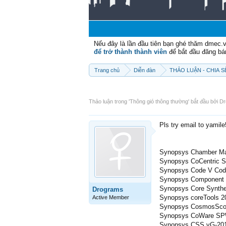
Nếu đây là lần đầu tiên bạn ghé thăm dmec.
để trở thành thành viên
để bắt đầu đăng bá
Trang chủ
Diễn đàn
THẢO LUẬN - CHIA 
Thảo luận trong '
Thông gió thông thường
' bắt đầu bởi
Dr
Pls try email to yamil
Synopsys Chamber Ma
Synopsys CoCentric S
Synopsys Code V Cod
Synopsys Component 
Synopsys Core Synthe
Drograms
Synopsys coreTools 2
Active Member
Synopsys CosmosScop
Synopsys CoWare SP
Synopsys CSS vG-201