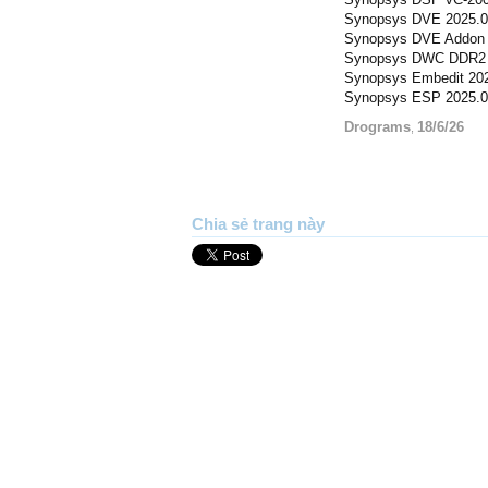
Synopsys DVE 2025.
Synopsys DVE Addon 
Synopsys DWC DDR2 
Synopsys Embedit 20
Synopsys ESP 2025.
Drograms
18/6/26
,
Chia sẻ trang này