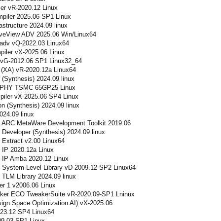
er vR-2020.12 Linux
iler 2025.06-SP1 Linux
structure 2024.09 linux
eView ADV 2025.06 Win/Linux64
adv vQ-2022.03 Linux64
ler vX-2025.06 Linux
vG-2012.06 SP1 Linux32_64
(XA) vR-2020.12a Linux64
(Synthesis) 2024.09 linux
PHY TSMC 65GP25 Linux
iler vX-2025.06 SP4 Linux
n (Synthesis) 2024.09 linux
24.09 linux
 ARC MetaWare Development Toolkit 2019.06
eveloper (Synthesis) 2024.09 linux
Extract v2.00 Linux64
IP 2020.12a Linux
 IP Amba 2020.12 Linux
System-Level Library vD-2009.12-SP2 Linux64
TLM Library 2024.09 linux
r 1 v2006.06 Linux
ker ECO TweakerSuite vR-2020.09-SP1 Lninux
ign Space Optimization AI) vX-2025.06
23.12 SP4 Linux64
9.03 SP1 Linux