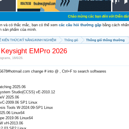
Chào mừng các bạn đến với Diễn đàn Cơ Điện - Diễ
vn và có thắc mắc, bạn có thể xem
các câu hỏi thường gặp
bằng cách nhấn 
n sản phẩm của mình.
SẼ KIẾN THỨC/KỸ NĂNG/KINH NGHIỆM
Thông gió
Thông gió thông thường
Keysight EMPro 2026
ograms
,
18/6/26
.
e5678#hotmail.com change # into @ , Ctrl+F to search softwares
tching 2025.06
ystem Studio(CCSS) vE-2010.12
eV 2025.06
vC-2009.06 SP1 Linux
sis Tools W-2024.09-SP1 Linux
025.06 Linux64
e 2019.06 Linux64
W vH-2013.06
2.03 SP2 Linux