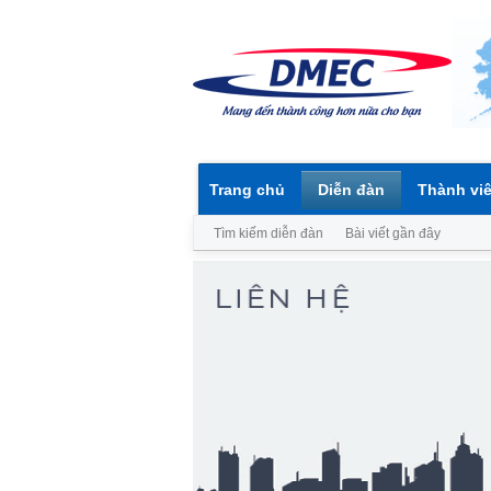
Trang chủ
Diễn đàn
Thành vi
Tìm kiếm diễn đàn
Bài viết gần đây