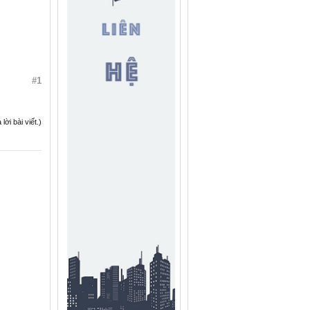
#1
ời bài viết.)