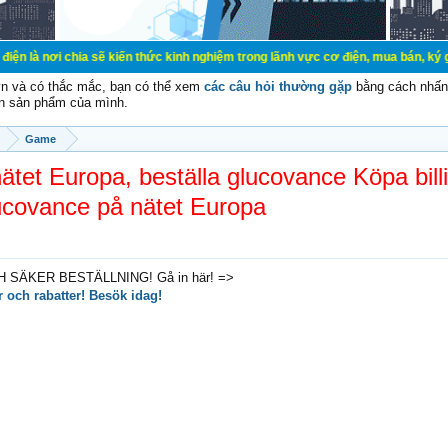
ia sẽ kiến thức kinh nghiệm trong lãnh vực cơ điện, mua bán, ký gửi, cho thuê 
vn và có thắc mắc, bạn có thể xem
các câu hỏi thường gặp
bằng cách nhấn 
n sản phẩm của mình.
Game
tet Europa, beställa glucovance Köpa billi
ucovance på nätet Europa
H SÄKER BESTÄLLNING! Gå in här! =>
 och rabatter! Besök idag!