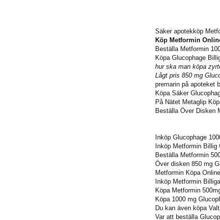
Säker apotekköp Metf
Köp Metformin Online
Beställa Metformin 1
Köpa Glucophage Billig
hur ska man köpa zyrte
Lågt pris 850 mg Glu
premarin på apoteket b
Köpa Säker Glucopha
På Nätet Metaglip Köp
Beställa Över Disken
Inköp Glucophage 1000
Inköp Metformin Billig
Beställa Metformin 5
Över disken 850 mg G
Metformin Köpa Onlin
Inköp Metformin Billig
Köpa Metformin 500mg
Köpa 1000 mg Glucoph
Du kan även köpa Valt
Var att beställa Gluc