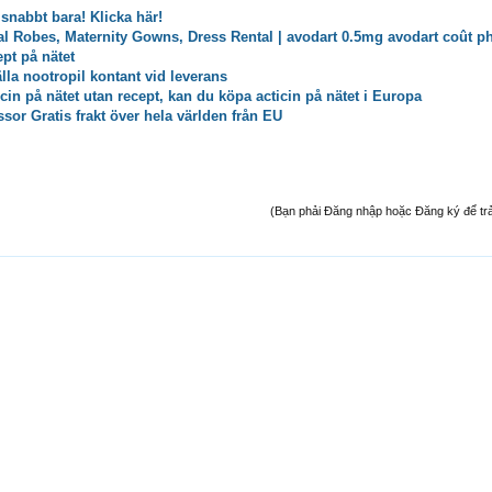
snabbt bara! Klicka här!
l Robes, Maternity Gowns, Dress Rental | avodart 0.5mg avodart coût p
pt på nätet
lla nootropil kontant vid leverans
cin på nätet utan recept, kan du köpa acticin på nätet i Europa
ssor Gratis frakt över hela världen från EU
(Bạn phải Đăng nhập hoặc Đăng ký để trả l