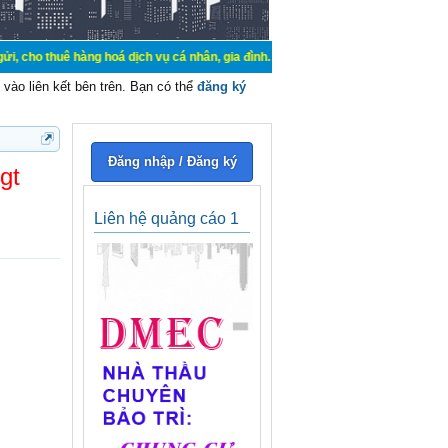
hàng hoá dịch vụ cá nhân, gia đình. Mua bán, ký gửi, cho thuê thiết bị hệ thố
vào liên kết bên trên. Bạn có thể
đăng ký
Đăng nhập / Đăng ký
gt
Liên hệ quảng cáo 1