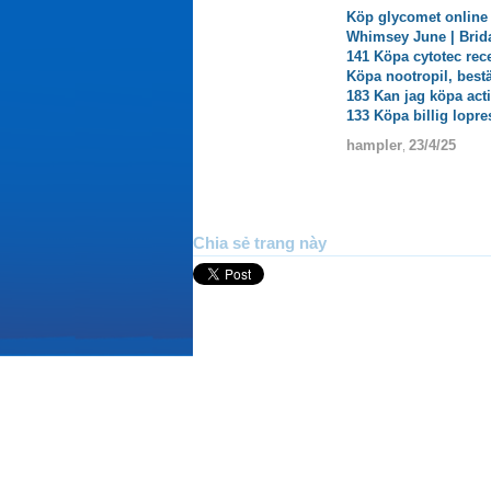
Köp glycomet online 
Whimsey June | Brida
141 Köpa cytotec rece
Köpa nootropil, bestä
183 Kan jag köpa acti
133 Köpa billig lopre
hampler
23/4/25
,
Chia sẻ trang này