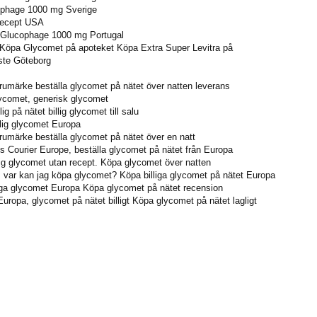
ophage 1000 mg Sverige
recept USA
 Glucophage 1000 mg Portugal
Köpa Glycomet på apoteket Köpa Extra Super Levitra på
ste Göteborg
rumärke beställa glycomet på nätet över natten leverans
ycomet, generisk glycomet
lig på nätet billig glycomet till salu
lig glycomet Europa
umärke beställa glycomet på nätet över en natt
 Courier Europe, beställa glycomet på nätet från Europa
lig glycomet utan recept. Köpa glycomet över natten
 var kan jag köpa glycomet? Köpa billiga glycomet på nätet Europa
lliga glycomet Europa Köpa glycomet på nätet recension
Europa, glycomet på nätet billigt Köpa glycomet på nätet lagligt