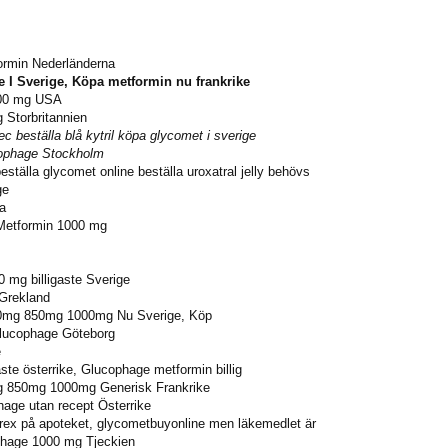
ormin Nederländerna
 I Sverige, Köpa metformin nu frankrike
000 mg USA
 Storbritannien
c beställa blå kytril köpa glycomet i sverige
cophage Stockholm
eställa glycomet online beställa uroxatral jelly behövs
ge
a
 Metformin 1000 mg
 mg billigaste Sverige
 Grekland
00mg 850mg 1000mg Nu Sverige, Köp
lucophage Göteborg
e
aste österrike, Glucophage metformin billig
 850mg 1000mg Generisk Frankrike
age utan recept Österrike
rex på apoteket, glycometbuyonline men läkemedlet är
ophage 1000 mg Tjeckien