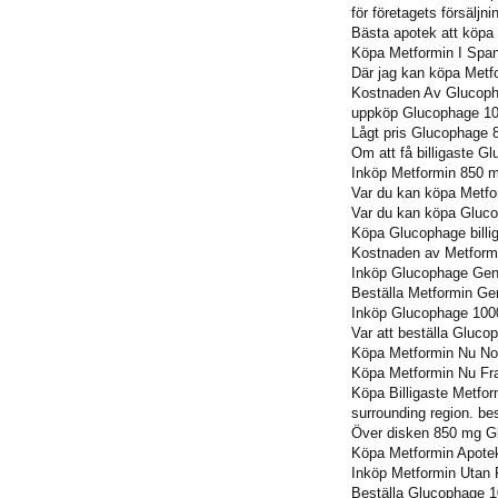
för företagets försälj
Bästa apotek att köpa
Köpa Metformin I Spa
Där jag kan köpa Metf
Kostnaden Av Glucophag
uppköp Glucophage 1
Lågt pris Glucophage 
Om att få billigaste G
Inköp Metformin 850 
Var du kan köpa Metfo
Var du kan köpa Gluc
Köpa Glucophage billi
Kostnaden av Metform
Inköp Glucophage Gene
Beställa Metformin Gen
Inköp Glucophage 10
Var att beställa Gluc
Köpa Metformin Nu Nor
Köpa Metformin Nu Fra
Köpa Billigaste Metfor
surrounding region. be
Över disken 850 mg G
Köpa Metformin Apotek
Inköp Metformin Utan R
Beställa Glucophage 1