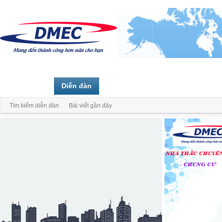
Trang chủ
Diễn đàn
Thành viên
Tìm kiếm diễn đàn
Bài viết gần đây