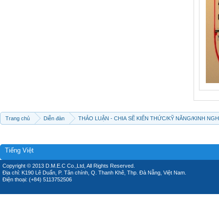
Trang chủ
Diễn đàn
THẢO LUẬN - CHIA SẼ KIẾN THỨC/KỸ NĂNG/KINH NG
Tiếng Việt
Copyright © 2013 D.M.E.C Co.,Ltd, All Rights Reserved.
Địa chỉ: K190 Lê Duẩn, P. Tân chính, Q. Thanh Khê, Thp. Đà Nẵng, Việt Nam.
Điện thoại: (+84) 5113752506