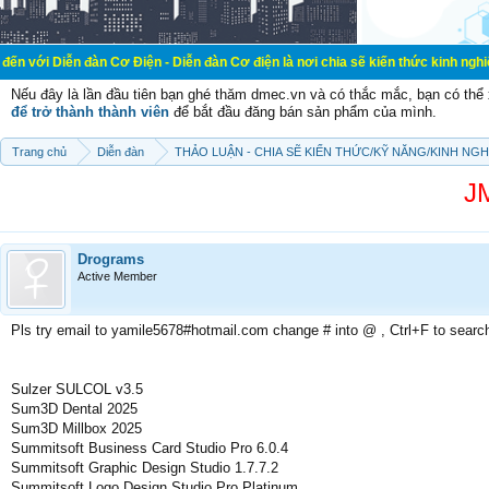
đàn Cơ Điện - Diễn đàn Cơ điện là nơi chia sẽ kiến thức kinh nghiệm trong lãnh
Nếu đây là lần đầu tiên bạn ghé thăm dmec.vn và có thắc mắc, bạn có th
để trở thành thành viên
để bắt đầu đăng bán sản phẩm của mình.
Trang chủ
Diễn đàn
THẢO LUẬN - CHIA SẼ KIẾN THỨC/KỸ NĂNG/KINH NG
J
Drograms
Active Member
Pls try email to yamile5678#hotmail.com change # into @ , Ctrl+F to searc
Sulzer SULCOL v3.5
Sum3D Dental 2025
Sum3D Millbox 2025
Summitsoft Business Card Studio Pro 6.0.4
Summitsoft Graphic Design Studio 1.7.7.2
Summitsoft Logo Design Studio Pro Platinum