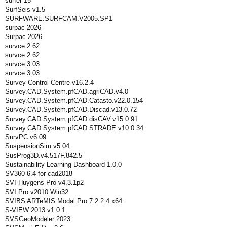
surfer 15
SurfSeis v1.5
SURFWARE.SURFCAM.V2005.SP1
surpac 2026
Surpac 2026
survce 2.62
survce 2.62
survce 3.03
survce 3.03
Survey Control Centre v16.2.4
Survey.CAD.System.pfCAD.agriCAD.v4.0
Survey.CAD.System.pfCAD.Catasto.v22.0.154
Survey.CAD.System.pfCAD.Discad.v13.0.72
Survey.CAD.System.pfCAD.disCAV.v15.0.91
Survey.CAD.System.pfCAD.STRADE.v10.0.34
SurvPC v6.09
SuspensionSim v5.04
SusProg3D.v4.517F.842.5
Sustainability Learning Dashboard 1.0.0
SV360 6.4 for cad2018
SVI Huygens Pro v4.3.1p2
SVI.Pro.v2010.Win32
SVIBS ARTeMIS Modal Pro 7.2.2.4 x64
S-VIEW 2013 v1.0.1
SVSGeoModeler 2023