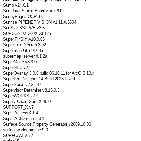
Sumo v24.0.1
Sun Java Studio Enterprise v6.0
SunnyPages OCR 3.0
Sunrise PIPENET VISION v1.11.0.3604
SunStar SSP-WE.v3.5
SUPCON JX-300X v3.12a
Super.FinSim.v10.0.03
Super.Text.Search.3.02
Supermap GIS 9D 10i
supermap iserver 9.1.2a
SuperMaze v3.3.0
SuperNEC v2.9
SuperOverlay 3.0.6 build 06.10.11 for ArcGIS 10.x
SuperPro Designer 14 Build 2025 Fixed
SuperSpice v2.2.147
Supervisor Datamine v8.15.0.3
SuperWORKS v7.0
Supply Chain Guru X 40.0
SUPPORT_X v7
Supsi AccessX 1.4
Supsi ADIOScan 3.0.1
Surface Source Property Generator v2009.10.06
surfaceworks marine 9.0
SURFCAM V5.2