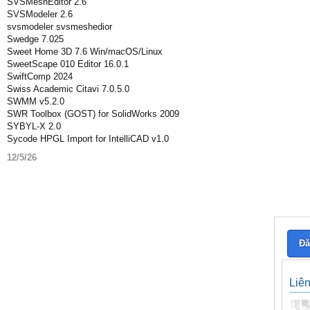
SVSMeshEditor 2.6
SVSModeler 2.6
svsmodeler svsmeshedior
Swedge 7.025
Sweet Home 3D 7.6 Win/macOS/Linux
SweetScape 010 Editor 16.0.1
SwiftComp 2024
Swiss Academic Citavi 7.0.5.0
SWMM v5.2.0
SWR Toolbox (GOST) for SolidWorks 2009
SYBYL-X 2.0
Sycode HPGL Import for IntelliCAD v1.0
12/5/26
Đă
Liê