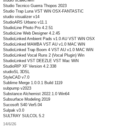
studio scalechem
Studio Tecnico Guerra Thopos 2023
Studio Trap Luna VST WiN OSX-FANTASTiC
studio visualizer v14
StudioARS Urbano v11.1
StudioLine Photo Pro 4.2.51
StudioLine Web Designer 4.2.45
StudioLinked Ambient Pads v1.0 AU VST WiN OSX
StudioLinked MAMBA VST AU v1.0 MAC WiN
StudioLinked Trap Boom 4 VST AU v1.0 MAC WiN
StudioLinked Vocal Runs 2 (Vocal Plugin) Win
StudioLinked VST DEEZLE VST Mac WiN
StudioRIP XF Version 4.2.338
studioSL 3DSL
StyleCAD v7.0
Sublime Merge 1.0.0.1 Build 1119
subpump v2023
Substance Alchemist 2022.1.0 Win64
Subsurface Modeling 2019
Sucosoft S40 Ver5.04
Sulpak v3.0
SULTRAY SULCOL 5.2
14/6/26