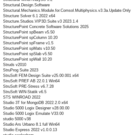
Structural.Design.Software
Structural.Mechanics.Module.for.Comsol.Multiphysics.v3.3a.Update.Only
Structure Solver 6.1 2022 x64
Structure.Studios.VIP3D.Suite.v3 2023.1.4
StructurePoint Concrete Software Solutions 2025
StructurePoint spBeam v5.50
StructurePoint spColumn 10.20
StructurePoint spFrame v1.5
StructurePoint spMats v10.50
StructurePoint spSlab v5.50
StructurePoint spWall 10.20
Struds v2010
StruProg Suite 2023
StruSoft FEM-Design Suite v25.00.001 x64
StruSoft PREF AB 22.0.1 Win64
StruSoft PRE-Stress v6.7.28
StruSoft WIN-Statik v6.5
STS WINROAD 2022
Studio 3T for MongoDB 2022.2.0 x64
Studio 5000 Logix Designer v28.00.00
Studio 5000 Logix Emulate V33.00
studio 5000 v38
Studio Ars Urbano 8.1 full Win64
Studio Express 2022 v1.0.0.13