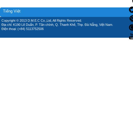
Tiếng Việt
Copyright © 2013 D.M.E.C Co.,Ltd, All Rights Reserved.
Địa chỉ: K190 Lê Duẩn, P. Tân chính, Q. Thanh Khê, Thp. Đà Nẵng, Việt Nam.
Điện thoại: (+84) 5113752506