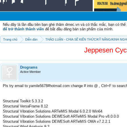
Chào
Nếu đây là lần đầu tiên bạn ghé thăm dmec.vn và có thắc mắc, bạn có th
để trở thành thành viên
để bắt đầu đăng bán sản phẩm của mình.
Trang chủ
Diễn đàn
THẢO LUẬN - CHIA SẼ KIẾN THỨC/KỸ NĂNG/KINH NG
Jeppesen Cyc
Drograms
Active Member
Pls try email to yamile5678#hotmail.com change # into @ , Ctrl+F to searc
Structural Toolkit 5.3.3.2
Structural VersaFrame 8.12
Structural Vibration Solutions ARTeMIS Modal 6.0.2.0 Win64
Structural Vibration Solutions DEWESoft ARTeMIS Modal Pro v8.0.0.0
Structural Vibration Solutions DEWESoft ARTeMIS OMA v7.2.2.1
Structural Wind Analysis 9.2