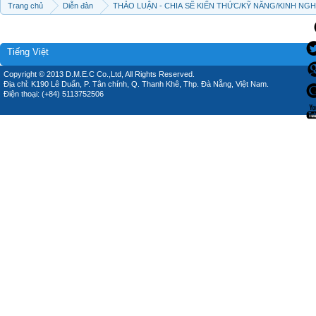
Trang chủ
Diễn đàn
THẢO LUẬN - CHIA SẼ KIẾN THỨC/KỸ NĂNG/KINH NG
Tiếng Việt
Copyright © 2013 D.M.E.C Co.,Ltd, All Rights Reserved.
Địa chỉ: K190 Lê Duẩn, P. Tân chính, Q. Thanh Khê, Thp. Đà Nẵng, Việt Nam.
Điện thoại: (+84) 5113752506