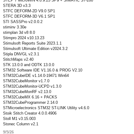
STEP 7 MicroWIN 4.0.9.25 SP9 + SIMATIC S7-200
STERA 3D v3.3
STFC DEFORM-2D V9.0 SP1
STFC DEFORM-3D V6.1 SP1
STI SASSPro v2.0.0.2
stiminv 3.30e
stimplan 3d v8 8.0
Stimpro 2024 v10.13.23
Stimulsoft Reports Suite 2023.1.1
Stimulsoft Ultimate Edition v2024.3.2
Stipla DNVGL v2.3.1
StitchMaps v2.40
STK 13.0.0 and ODTK 13.0.0
STM32 Software IDE V1.16.0 & PROG V2.10
STM32CubeIDE v1.14.0-19471 Win64
STM32CubeMonitor v1.7.0
STM32CubeMonitor-UCPD v1.3.0
STM32CubeMonRF v2.13.0
STM32CubeMX 6.16 + PACKS
STM32CubeProgrammer 2.14.0
STMicroelectronics STM32 ST-LINK Utility v4.6.0
Stoik Stitch Creator 4.0.0.4906
Stoll M1 v3.15.003
Stonec Column v2.1
9/5/26