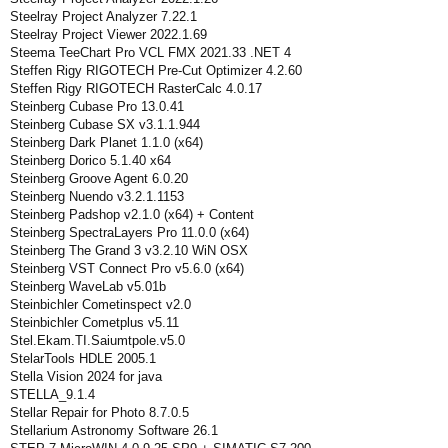
Steelray Project Analyzer 7.22.1
Steelray Project Viewer 2022.1.69
Steema TeeChart Pro VCL FMX 2021.33 .NET 4
Steffen Rigy RIGOTECH Pre-Cut Optimizer 4.2.60
Steffen Rigy RIGOTECH RasterCalc 4.0.17
Steinberg Cubase Pro 13.0.41
Steinberg Cubase SX v3.1.1.944
Steinberg Dark Planet 1.1.0 (x64)
Steinberg Dorico 5.1.40 x64
Steinberg Groove Agent 6.0.20
Steinberg Nuendo v3.2.1.1153
Steinberg Padshop v2.1.0 (x64) + Content
Steinberg SpectraLayers Pro 11.0.0 (x64)
Steinberg The Grand 3 v3.2.10 WiN OSX
Steinberg VST Connect Pro v5.6.0 (x64)
Steinberg WaveLab v5.01b
Steinbichler Cometinspect v2.0
Steinbichler Cometplus v5.11
Stel.Ekam.TI.Saiumtpole.v5.0
StelarTools HDLE 2005.1
Stella Vision 2024 for java
STELLA_9.1.4
Stellar Repair for Photo 8.7.0.5
Stellarium Astronomy Software 26.1