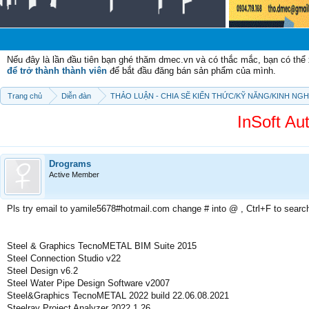
Chà
Nếu đây là lần đầu tiên bạn ghé thăm dmec.vn và có thắc mắc, bạn có th
để trở thành thành viên
để bắt đầu đăng bán sản phẩm của mình.
Trang chủ
Diễn đàn
THẢO LUẬN - CHIA SẼ KIẾN THỨC/KỸ NĂNG/KINH NG
InSoft Au
Drograms
Active Member
Pls try email to yamile5678#hotmail.com change # into @ , Ctrl+F to searc
Steel & Graphics TecnoMETAL BIM Suite 2015
Steel Connection Studio v22
Steel Design v6.2
Steel Water Pipe Design Software v2007
Steel&Graphics TecnoMETAL 2022 build 22.06.08.2021
Steelray Project Analyzer 2022.1.26