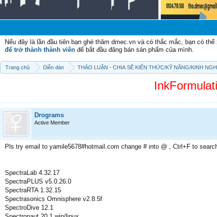
Chào m
Nếu đây là lần đầu tiên bạn ghé thăm dmec.vn và có thắc mắc, bạn có th
để trở thành thành viên
để bắt đầu đăng bán sản phẩm của mình.
Trang chủ
Diễn đàn
THẢO LUẬN - CHIA SẼ KIẾN THỨC/KỸ NĂNG/KINH NG
InkFormulat
Drograms
Active Member
Pls try email to yamile5678#hotmail.com change # into @ , Ctrl+F to searc
SpectraLab 4.32.17
SpectraPLUS v5.0.26.0
SpectraRTA 1.32.15
Spectrasonics Omnisphere v2.8.5f
SpectroDive 12.1
Spectronaut 20.1 win/linux