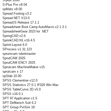
S-plus 2000
S-Plus Pro v8.04
spMats v8.00
Spread Footing v3.2
Spread NET V13.0
SpreadJS Release 17.1.1
Spreadsheet Boot Camp AutoMacro v2.1.3.1
SpreadsheetGear 2023 for .NET
SpringCAD v2.6
SprinkCAD.N1.v16.4.5
Sprint-Layout 6.0
SProcess v1.31.123
sprumcam robotmaster
SprutCAM 2025
SprutCAM ENCY 2025
Sprutcam MachineMaker v15
sprutcam x 17
spSlab 10.00
SPSS Clementine v12.0
SPSS Statistics 27.0.1 IF026 Win Mac
SPSS TableCurve 2D v5.0
SPSS v16.0.1
SPT 97 Application v1.5
SPT Drillbench Suit 6.2
SPT Group PvtSim 18