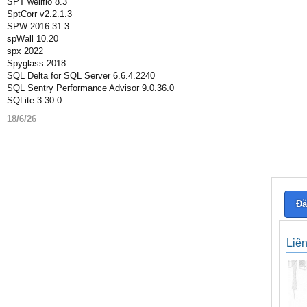
SPT wellflo 8.3
SptCorr v2.2.1.3
SPW 2016.31.3
spWall 10.20
spx 2022
Spyglass 2018
SQL Delta for SQL Server 6.6.4.2240
SQL Sentry Performance Advisor 9.0.36.0
SQLite 3.30.0
18/6/26
Đă
Liê