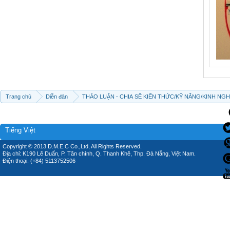
Trang chủ
Diễn đàn
THẢO LUẬN - CHIA SẼ KIẾN THỨC/KỸ NĂNG/KINH NG
Tiếng Việt
Copyright © 2013 D.M.E.C Co.,Ltd, All Rights Reserved.
Địa chỉ: K190 Lê Duẩn, P. Tân chính, Q. Thanh Khê, Thp. Đà Nẵng, Việt Nam.
Điện thoại: (+84) 5113752506