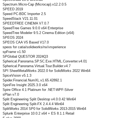
Spectrum.Micro-Cap (Microcap).v12.2.0.5
SPEED 2019
Speed PC-BDC Importer 2.5
SpeedStack V21.11.01
SPEEDTREE CINEMA V7.0.7
SpeedTree Games 9.0.0 x64 Enterprise
SpeedTree Modeler 9.5.2 Cinema Edition (x64)
SPEOS 2024
SPEOS CAA V5 Based V17.0
speos for catia/solidworks/nx/vrxperience
spFrame v1.50
SPGlobal QUESTOR 2024Q3
Spherical.Panorama.SP.SC.Exe.HTML.Converter.v4.01
Spherical.Panorama.Virtual.Tour.Builder.v4.7
SPI SheetMetalWorks 2022.0 for SolidWorks 2022 Win64
SpiceVision v5.1.3
Spider.Financial.NumXL.v1.65.42892.1
SpinFire Insight 2025.3.0 x64
Spire Office 4.1 Platinum for .NET-WPF-Silver
sPlan v7.0
Split Engineering Split Desktop v4.0.0.42 Win64
Split Engineering Split-FX 2.4.4.4 Win64
SplitWorks 2014 SP0 for SolidWorks 2013-2015 Win64
Splunk Enterprise 10.0.2 x64 + ES 8.1.1 Retail