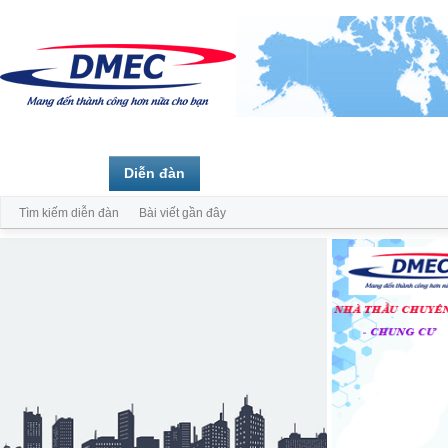
Trang chủ
Diễn đàn
Thành viên
Tìm kiếm diễn đàn
Bài viết gần đây