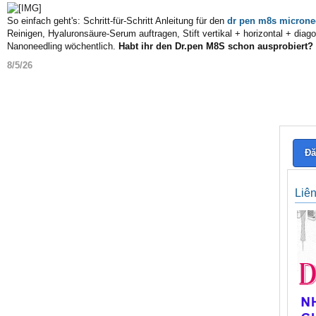
So einfach geht's: Schritt-für-Schritt Anleitung für den
dr pen m8s microne
Reinigen, Hyaluronsäure-Serum auftragen, Stift vertikal + horizontal + diag
Nanoneedling wöchentlich.
Habt ihr den Dr.pen M8S schon ausprobiert?
8/5/26
Đă
Liê