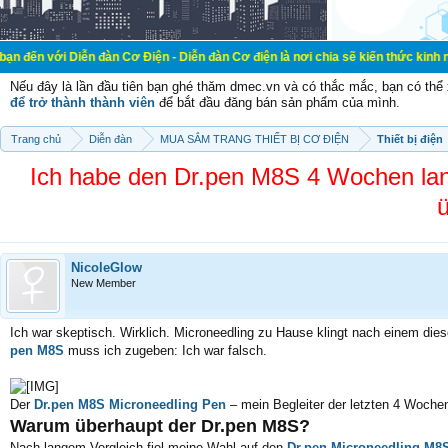
ễn đàn Cơ Điện - Diễn đàn Cơ điện là nơi chia sẽ kiến thức kinh nghiệm trong 
Nếu đây là lần đầu tiên bạn ghé thăm dmec.vn và có thắc mắc, bạn có th
để trở thành thành viên
để bắt đầu đăng bán sản phẩm của mình.
Trang chủ
Diễn đàn
MUA SẮM TRANG THIẾT BỊ CƠ ĐIỆN
Thiết bị điện
Ich habe den Dr.pen M8S 4 Wochen lang 
ü
NicoleGlow
New Member
Ich war skeptisch. Wirklich. Microneedling zu Hause klingt nach einem di
pen M8S
muss ich zugeben: Ich war falsch.
Der
Dr.pen M8S Microneedling Pen
– mein Begleiter der letzten 4 Woche
Warum überhaupt der Dr.pen M8S?
Nach langem Vergleich fiel meine Wahl auf den
Dr.pen Microneedling M8