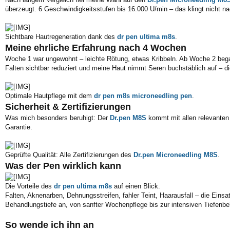
überzeugt. 6 Geschwindigkeitsstufen bis 16.000 U/min – das klingt nicht n
Sichtbare Hautregeneration dank des
dr pen ultima m8s
.
Meine ehrliche Erfahrung nach 4 Wochen
Woche 1 war ungewohnt – leichte Rötung, etwas Kribbeln. Ab Woche 2 bega
Falten sichtbar reduziert und meine Haut nimmt Seren buchstäblich auf – d
Optimale Hautpflege mit dem
dr pen m8s microneedling pen
.
Sicherheit & Zertifizierungen
Was mich besonders beruhigt: Der
Dr.pen M8S
kommt mit allen relevanten 
Garantie.
Geprüfte Qualität: Alle Zertifizierungen des
Dr.pen Microneedling M8S
.
Was der Pen wirklich kann
Die Vorteile des
dr pen ultima m8s
auf einen Blick.
Falten, Aknenarben, Dehnungsstreifen, fahler Teint, Haarausfall – die Ein
Behandlungstiefe an, von sanfter Wochenpflege bis zur intensiven Tiefenb
So wende ich ihn an