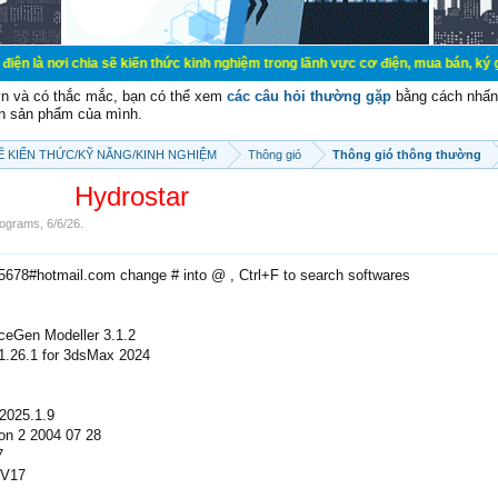
a sẽ kiến thức kinh nghiệm trong lãnh vực cơ điện, mua bán, ký gửi, cho thuê 
vn và có thắc mắc, bạn có thể xem
các câu hỏi thường gặp
bằng cách nhấn 
n sản phẩm của mình.
SẼ KIẾN THỨC/KỸ NĂNG/KINH NGHIỆM
Thông gió
Thông gió thông thường
Hydrostar
ograms
,
6/6/26
.
e5678#hotmail.com change # into @ , Ctrl+F to search softwares
aceGen Modeller 3.1.2
 1.26.1 for 3dsMax 2024
2025.1.9
ion 2 2004 07 28
7
 V17