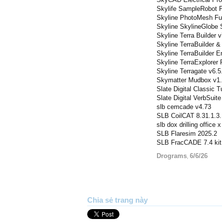
Skylife SampleRobot 
Skyline PhotoMesh Fu
Skyline SkylineGlobe S
Skyline Terra Builder v
Skyline TerraBuilder &
Skyline TerraBuilder En
Skyline TerraExplorer 
Skyline Terragate v6.5
Skymatter Mudbox v1.0
Slate Digital Classic
Slate Digital VerbSuit
slb cemcade v4.73
SLB CoilCAT 8.31.1.3
slb dox drilling office 
SLB Flaresim 2025.2
SLB FracCADE 7.4 kit
Drograms
6/6/26
,
Chia sẻ trang này