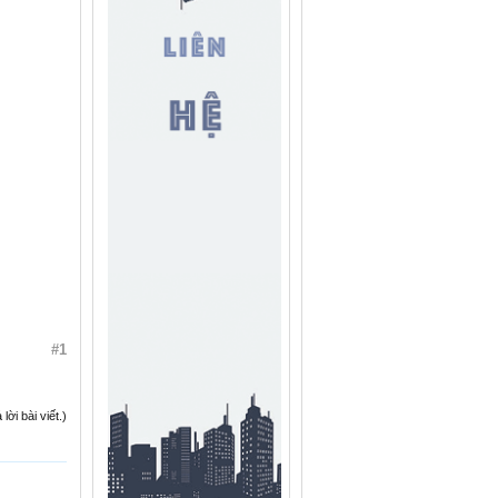
#1
ời bài viết.)