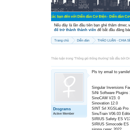
Chào mừng các bạn đến với Diễn đàn Cơ Điện - Diễn đàn Cơ điện là nơi chi
Nếu đây là lần đầu tiên bạn ghé thăm dmec.
để trở thành thành viên
để bắt đầu đăng bá
Trang chủ
Diễn đàn
THẢO LUẬN - CHIA 
Thảo luận trong '
Thông gió thông thường
' bắt đầu bởi
Dr
Pls try email to yamil
Singular Inversions F
SiNi Software Plugins
SinoCAM V23. 0
Sinovation 12.0
SINT Srl XGSLab Pro 
Drograms
SinuTrain V06.03 Edit
Active Member
SIRIUS Safety ES V1
SIRIUS Simocode ES
sirona cerec 2022