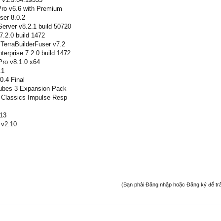
Pro v6.6 with Premium
ser 8.0.2
erver v8.2.1 build 50720
7.2.0 build 1472
 TerraBuilderFuser v7.2
terprise 7.2.0 build 1472
Pro v8.1.0 x64
.1
.4 Final
 Tubes 3 Expansion Pack
e Classics Impulse Resp
.13
x v2.10
(Bạn phải Đăng nhập hoặc Đăng ký để trả l