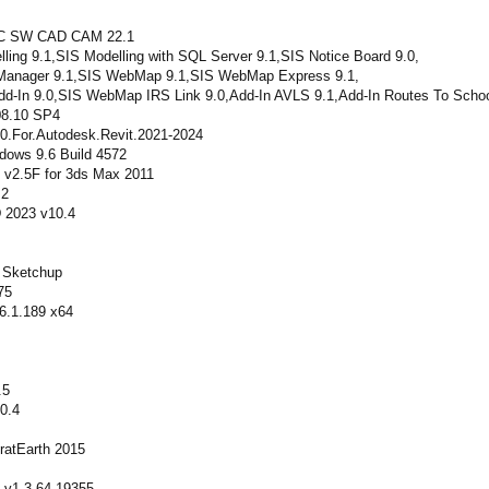
C SW CAD CAM 22.1
ling 9.1,SIS Modelling with SQL Server 9.1,SIS Notice Board 9.0,
Manager 9.1,SIS WebMap 9.1,SIS WebMap Express 9.1,
d-In 9.0,SIS WebMap IRS Link 9.0,Add-In AVLS 9.1,Add-In Routes To Schoo
08.10 SP4
.0.For.Autodesk.Revit.2021-2024
ndows 9.6 Build 4572
 v2.5F for 3ds Max 2011
.2
 2023 v10.4
r Sketchup
75
6.1.189 x64
.5
0.4
tratEarth 2015
 v1.3.64.19355