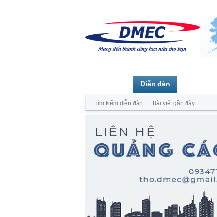
Trang chủ
Diễn đàn
Thành vi
Tìm kiếm diễn đàn
Bài viết gần đây