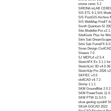
sirona cerec 5.2
SIRONA inLAB CERE
SIS ETL 9.1,SIS Model
SIS PostGIS Archive 
SIS WebMap FindIT Ad
Sisoft Quantum-SI 20
Site.Modeller.Pro.v2.1
SiteKiosk Plus for Wi
Sitni Sati DreamScape
Sitni Sati FumeFX.6.0
Sivan Design CivilCAD
SIwave 7.0
SJ MEPLA v2.5.4
SketchFX Ex 3.1.1 fo
SketchList 3D v4.0.36
SketchUp Pro 2026 v2
SKFIEC v3.0
skillCAD v4.7.2
Skimp 1.1.1
SKM GroundMat 2.0.2
SKM PowerTools 11.0.
SKM PTW 11.0.0.5
skua geolog sysdrill S
SKUA GOCAD 2022
SkyCAD Electrical Pro