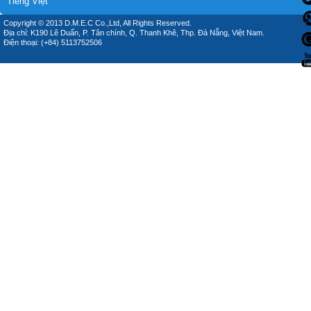
Tiếng Việt
Copyright © 2013 D.M.E.C Co.,Ltd, All Rights Reserved.
Địa chỉ: K190 Lê Duẩn, P. Tân chính, Q. Thanh Khê, Thp. Đà Nẵng, Việt Nam.
Điện thoại: (+84) 5113752506