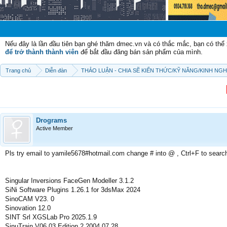
Chào mừng c
Nếu đây là lần đầu tiên bạn ghé thăm dmec.vn và có thắc mắc, bạn có th
để trở thành thành viên
để bắt đầu đăng bán sản phẩm của mình.
Trang chủ
Diễn đàn
THẢO LUẬN - CHIA SẼ KIẾN THỨC/KỸ NĂNG/KINH NG
Drograms
Active Member
Pls try email to yamile5678#hotmail.com change # into @ , Ctrl+F to searc
Singular Inversions FaceGen Modeller 3.1.2
SiNi Software Plugins 1.26.1 for 3dsMax 2024
SinoCAM V23. 0
Sinovation 12.0
SINT Srl XGSLab Pro 2025.1.9
SinuTrain V06.03 Edition 2 2004 07 28