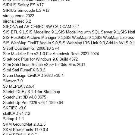
SIRIUS Safety ES V17
SIRIUS Simocode ES V17
sirona cerec 2022
sirona cerec 5.2
SIRONA inLAB CEREC SW CAD CAM 22.1
SIS ETL 9.1,SIS Modelling 9.1,SIS Modelling with SQL Server 9.1,SIS Noti
SIS PostGIS Archive Manager 9.1,SIS WebMap 9.1,SIS WebMap Express 
SIS WebMap FindIT Add-In 9.0,SIS WebMap IRS Link 9.0,Add-In AVLS 9.1,
Sisoft Quantum-SI 2008.10 SP4
Site.Modeller.Pro.v2.1.0.For.Autodesk.Revit.2021-2024
SiteKiosk Plus for Windows 9.6 Build 4572
Sitni Sati DreamScape v2.5F for 3ds Max 2011
Sitni Sati FumeFX.6.0.2
Sivan Design CivilCAD 2023 v10.4
SIwave 7.0
SJ MEPLA v2.5.4
SketchFX Ex 3.1.1 for Sketchup
SketchList 3D v4.0.3675
SketchUp Pro 2026 v26.1.189 x64
SKFIEC v3.0
skillCAD v4.7.2
Skimp 1.1.1
SKM GroundMat 2.0.2.5
SKM PowerTools 11.0.0.4