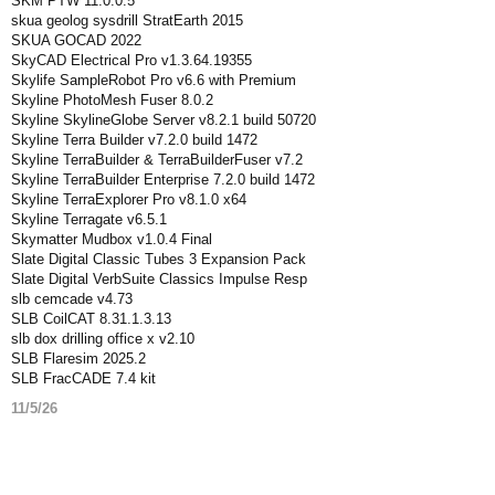
SKM PTW 11.0.0.5
skua geolog sysdrill StratEarth 2015
SKUA GOCAD 2022
SkyCAD Electrical Pro v1.3.64.19355
Skylife SampleRobot Pro v6.6 with Premium
Skyline PhotoMesh Fuser 8.0.2
Skyline SkylineGlobe Server v8.2.1 build 50720
Skyline Terra Builder v7.2.0 build 1472
Skyline TerraBuilder & TerraBuilderFuser v7.2
Skyline TerraBuilder Enterprise 7.2.0 build 1472
Skyline TerraExplorer Pro v8.1.0 x64
Skyline Terragate v6.5.1
Skymatter Mudbox v1.0.4 Final
Slate Digital Classic Tubes 3 Expansion Pack
Slate Digital VerbSuite Classics Impulse Resp
slb cemcade v4.73
SLB CoilCAT 8.31.1.3.13
slb dox drilling office x v2.10
SLB Flaresim 2025.2
SLB FracCADE 7.4 kit
11/5/26