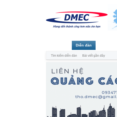
Trang chủ
Diễn đàn
Thành vi
Tìm kiếm diễn đàn
Bài viết gần đây