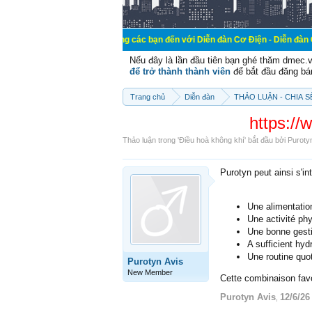
Chào mừng các bạn đến với Diễn đàn Cơ Điện - Diễn đàn Cơ điện là nơi 
Nếu đây là lần đầu tiên bạn ghé thăm dmec.
để trở thành thành viên
để bắt đầu đăng bá
Trang chủ
Diễn đàn
THẢO LUẬN - CHIA 
https://
Thảo luận trong '
Điều hoà không khí
' bắt đầu bởi
Puroty
Purotyn peut ainsi s'i
Une alimentatio
Une activité ph
Une bonne gest
A sufficient hyd
Une routine quo
Purotyn Avis
New Member
Cette combinaison favo
Purotyn Avis
12/6/26
,