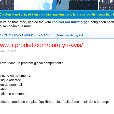
chia sẽ kiến thức kinh nghiệm trong lãnh vực cơ điện, mua bán, ký gửi, cho th
vn và có thắc mắc, bạn có thể xem
các câu hỏi thường gặp
bằng cách nhấn 
n sản phẩm của mình.
SẼ KIẾN THỨC/KỸ NĂNG/KINH NGHIỆM
Điều hoà không khí
www.fitprodiet.com/purotyn-avis/
n Avis
,
12/6/26
.
ntégrer dans un program global comprenant :
n riche en nutriments.
ysique adaptée.
ion du sommeil.
ration.
tidienne coherente.
rise un mode de vie plus équilibré et plus facile à maintenir dans le temps.