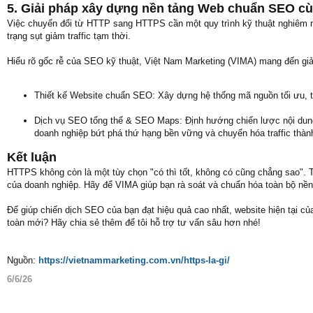
5. Giải pháp xây dựng nền tảng Web chuẩn SEO c
Việc chuyển đổi từ HTTP sang HTTPS cần một quy trình kỹ thuật nghiêm ngặt
trạng sụt giảm traffic tạm thời.
Hiểu rõ gốc rễ của SEO kỹ thuật, Việt Nam Marketing (VIMA) mang đến giả
Thiết kế Website chuẩn SEO: Xây dựng hệ thống mã nguồn tối ưu, tí
Dịch vụ SEO tổng thể & SEO Maps: Định hướng chiến lược nội dung 
doanh nghiệp bứt phá thứ hạng bền vững và chuyển hóa traffic thàn
Kết luận
HTTPS không còn là một tùy chọn "có thì tốt, không có cũng chẳng sao". T
của doanh nghiệp. Hãy để VIMA giúp bạn rà soát và chuẩn hóa toàn bộ nền
Để giúp chiến dịch SEO của bạn đạt hiệu quả cao nhất, website hiện tại
toàn mới? Hãy chia sẻ thêm để tôi hỗ trợ tư vấn sâu hơn nhé!
Nguồn:
https://vietnammarketing.com.vn/https-la-gi/
6/6/26