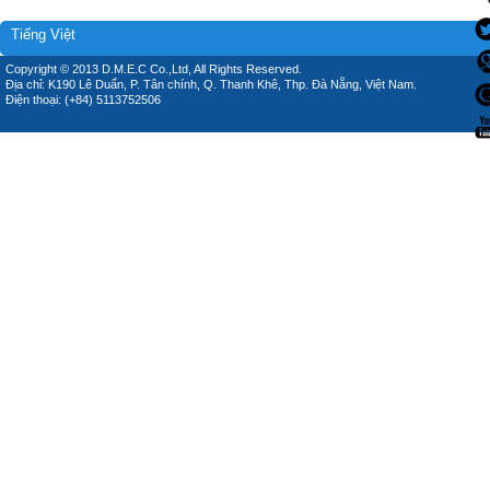
Tiếng Việt
Copyright © 2013 D.M.E.C Co.,Ltd, All Rights Reserved.
Địa chỉ: K190 Lê Duẩn, P. Tân chính, Q. Thanh Khê, Thp. Đà Nẵng, Việt Nam.
Điện thoại: (+84) 5113752506