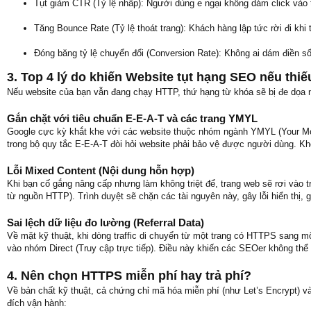
Tụt giảm CTR (Tỷ lệ nhấp): Người dùng e ngại không dám click vào 
Tăng Bounce Rate (Tỷ lệ thoát trang): Khách hàng lập tức rời đi khi 
Đóng băng tỷ lệ chuyển đổi (Conversion Rate): Không ai dám điền số 
3. Top 4 lý do khiến Website tụt hạng SEO nếu thi
Nếu website của bạn vẫn đang chạy HTTP, thứ hạng từ khóa sẽ bị đe dọa n
Gắn chặt với tiêu chuẩn E-E-A-T và các trang YMYL
Google cực kỳ khắt khe với các website thuộc nhóm ngành YMYL (Your Money 
trong bộ quy tắc E-E-A-T đòi hỏi website phải bảo vệ được người dùng. Kh
Lỗi Mixed Content (Nội dung hỗn hợp)
Khi bạn cố gắng nâng cấp nhưng làm không triệt để, trang web sẽ rơi vào 
từ nguồn HTTP). Trình duyệt sẽ chặn các tài nguyên này, gây lỗi hiển thị, 
Sai lệch dữ liệu đo lường (Referral Data)
Về mặt kỹ thuật, khi dòng traffic di chuyển từ một trang có HTTPS sang một
vào nhóm Direct (Truy cập trực tiếp). Điều này khiến các SEOer không thể
4. Nên chọn HTTPS miễn phí hay trả phí?
Về bản chất kỹ thuật, cả chứng chỉ mã hóa miễn phí (như Let’s Encrypt) 
đích vận hành: