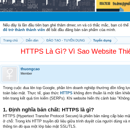
Chào mừng
Nếu đây là lần đầu tiên bạn ghé thăm dmec.vn và có thắc mắc, bạn có th
để trở thành thành viên
để bắt đầu đăng bán sản phẩm của mình.
Trang chủ
Diễn đàn
ĐÀO TẠO - TUYỂN DỤNG
Tuyển dụng
HTTPS Là Gì? Vì Sao Website Th
thuongcao
Member
Trong cuộc đua lên top Google, phần lớn doanh nghiệp thường dồn tổng lực 
toàn bảo mật. Thực tế, giao thức
HTTPS
không đơn thuần là một tấm khiên
trên trang kết quả tìm kiếm (SERPs). Khi website hiển thị cảnh báo "Khôn
1. Định nghĩa bản chất: HTTPS là gì?
HTTPS (Hypertext Transfer Protocol Secure) là phiên bản nâng cấp bảo mật
ở chỗ: Trong khi HTTP truyền dữ liệu giữa trình duyệt của người dùng và 
thông tin đó qua một lớp bảo mật SSL/TLS.