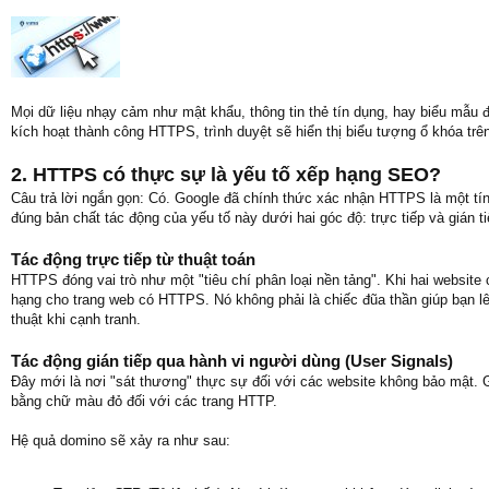
Mọi dữ liệu nhạy cảm như mật khẩu, thông tin thẻ tín dụng, hay biểu mẫu
kích hoạt thành công HTTPS, trình duyệt sẽ hiển thị biểu tượng ổ khóa trên
2. HTTPS có thực sự là yếu tố xếp hạng SEO?
Câu trả lời ngắn gọn: Có. Google đã chính thức xác nhận HTTPS là một tín
đúng bản chất tác động của yếu tố này dưới hai góc độ: trực tiếp và gián ti
Tác động trực tiếp từ thuật toán
HTTPS đóng vai trò như một "tiêu chí phân loại nền tảng". Khi hai website 
hạng cho trang web có HTTPS. Nó không phải là chiếc đũa thần giúp bạn lên
thuật khi cạnh tranh.
Tác động gián tiếp qua hành vi người dùng (User Signals)
Đây mới là nơi "sát thương" thực sự đối với các website không bảo mật. G
bằng chữ màu đỏ đối với các trang HTTP.
Hệ quả domino sẽ xảy ra như sau: