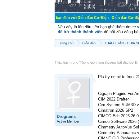
Chào mừng các bạn đến với Diễn đàn Cơ Điện - Diễn đàn Cơ điện là nơi chia 
Nếu đây là lần đầu tiên bạn ghé thăm dmec.
để trở thành thành viên
để bắt đầu đăng bá
Trang chủ
Diễn đàn
THẢO LUẬN - CHIA 
Thảo luận trong '
Thông gió thông thường
' bắt đầu bởi
Dr
Pls try email to franc
Cigraph.Plugins.For.A
CIM 2022 Drafter
Cim System SUM3D v
Cimatron 2026 SP2
CIMCO Edit 2026 26.0
Drograms
Cimco Software 2026 (
Active Member
Cimmetry AutoVue Sol
Cimmetry Panoramic v
CIMNE GiD Profession