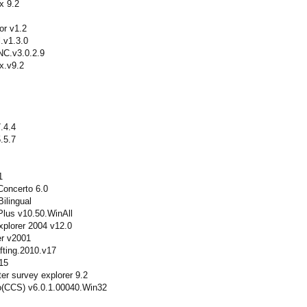
x 9.2
or v1.2
.v1.3.0
NC.v3.0.2.9
x.v9.2
.4.4
.5.7
1
Concerto 6.0
ilingual
lus v10.50.WinAll
plorer 2004 v12.0
er v2001
fting.2010.v17
15
er survey explorer 9.2
(CCS) v6.0.1.00040.Win32