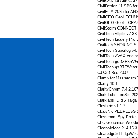
CivilCAD for AutoCAD
CivilDesign 11 SP6 fo
CivilFEM 2025 for AN
CivilGEO GeoHECHMS
CivilGEO GeoHECRAS
CivilStorm CONNECT E
CivilTech Allpile v7.3B 
CivilTech Liquefy Pro 
Civiltech SHORING S
CivilTech Superlog v4
CivilTech.AVAX.Vector
CivilTech.gsDXF2SVG.
CivilTech.gsRTFWriter
CJK3D Rec 2007
Clamp for Mastercam
Clarity 10.1
ClarityChrom 7.4.2.10
Clark Labs TerrSet 20
Clarklabs IDRIS Taiga 
Clashtrix v1.1.2
ClassNK PEERLESS 
Classroom Spy Profess
CLC Genomics Workbe
CleanMyMac X 4.15.3
Clearedge3d EdgeWise