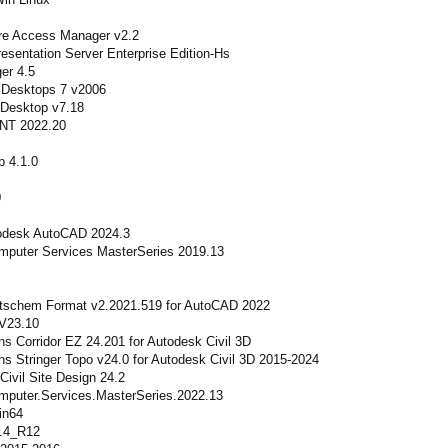
ure Access Manager v2.2
esentation Server Enterprise Edition-Hs
er 4.5
d Desktops 7 v2006
nDesktop v7.18
 NT 2022.20
p 4.1.0
0
todesk AutoCAD 2024.3
Computer Services MasterSeries 2019.13
utschem Format v2.2021.519 for AutoCAD 2022
 V23.10
ons Corridor EZ 24.201 for Autodesk Civil 3D
ons Stringer Topo v24.0 for Autodesk Civil 3D 2015-2024
Civil Site Design 24.2
Computer.Services.MasterSeries.2022.13
Win64
.4_R12