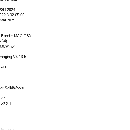
P3D 2024
22.3.02.05.05
tal 2025
o Bandle MAC.OSX
x64)
0.0.Win64
Imaging V5.13.5
nALL
For SolidWorks
.2.1
 v2.2.1
in Linux