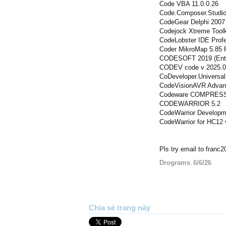
Code VBA 11.0.0.26
Code.Composer.Studio
CodeGear Delphi 2007
Codejock Xtreme Toolk
CodeLobster IDE Profe
Coder MikroMap 5.85 
CODESOFT 2019 (Ente
CODEV code v 2025.
CoDeveloper.Universal
CodeVisionAVR Advan
Codeware COMPRESS 
CODEWARRIOR 5.2
CodeWarrior Developm
CodeWarrior for HC12 
Pls try email to franc
Drograms
6/6/26
,
Chia sẻ trang này