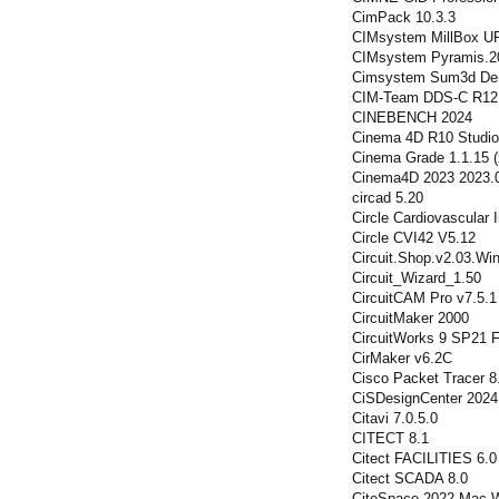
CimPack 10.3.3
CIMsystem MillBox U
CIMsystem Pyramis.20
Cimsystem Sum3d Den
CIM-Team DDS-C R12
CINEBENCH 2024
Cinema 4D R10 Studi
Cinema Grade 1.1.15 (
Cinema4D 2023 2023.
circad 5.20
Circle Cardiovascular 
Circle CVI42 V5.12
Circuit.Shop.v2.03.Wi
Circuit_Wizard_1.50
CircuitCAM Pro v7.5.1
CircuitMaker 2000
CircuitWorks 9 SP21 
CirMaker v6.2C
Cisco Packet Tracer 8
CiSDesignCenter 2024
Citavi 7.0.5.0
CITECT 8.1
Citect FACILITIES 6.0
Citect SCADA 8.0
CiteSpace 2022 Mac W