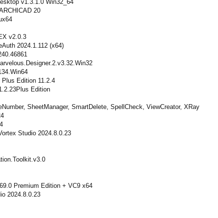
Desktop v1.3.1.0 Win32_64
r ARCHICAD 20
ux64
X v2.0.3
Auth 2024.1.112 (x64)
240.46861
arvelous.Designer.2.v3.32.Win32
134.Win64
Plus Edition 11.2.4
1.2.23Plus Edition
ReNumber, SheetManager, SmartDelete, SpellCheck, ViewCreator, XRay
24
24
ortex Studio 2024.8.0.23
ion.Toolkit.v3.0
569.0 Premium Edition + VC9 x64
io 2024.8.0.23