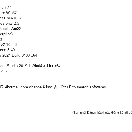
.v5.2.1
 for Win32
it Pro v10.3.1
ssional 2.3
Polish Win32
rprise)
03
.v2.10.E.3
ced 3.40
2024 Build 8400 x64
ent Studio 2019.1 Win64 & Linux64
v4.6
2051#hotmail.com change # into @ , Ctrl+F to search softwares
(Bạn phải Đăng nhập hoặc Đăng ký để trả l