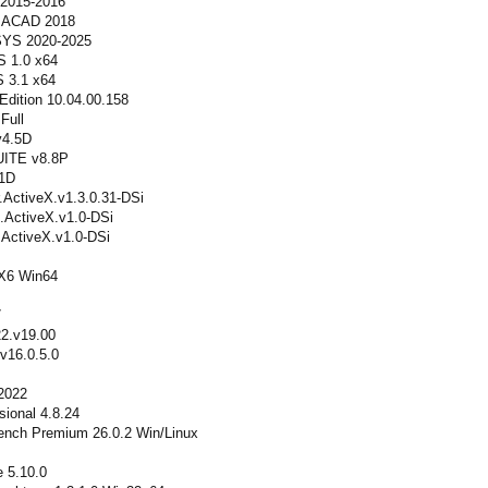
 2015-2016
r ACAD 2018
SYS 2020-2025
 1.0 x64
 3.1 x64
dition 10.04.00.158
Full
v4.5D
UITE v8.8P
.1D
.ActiveX.v1.3.0.31-DSi
ActiveX.v1.0-DSi
.ActiveX.v1.0-DSi
 X6 Win64
7
22.v19.00
v16.0.5.0
2022
ional 4.8.24
nch Premium 26.0.2 Win/Linux
 5.10.0