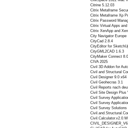
Citrine 5.12.03
Citrix Metaframe Sec
Citrix Metaframe Xp Pr
Citrix Password Manag
Citrix Virtual Apps an
Citrix XenApp and Xe
City Navigator Europe
CityCad 2.8.4
CityEditor for SketchU
CityGML2CAD 1.6.3
CityMaker Connect 8.
CIVA 2025
Civil 3D Addon for Au
Civil and Structural 
Civil Designer 9.0 x64
Civil Geohecras 3.1
Civil Reports nach de
Civil Site Design Plus
Civil Survey Applicati
Civil Survey Applicati
Civil Survey Solutions 
Civil.and.Structural.
Civil.Calculator.v2.0.
CIVIL_DESIGNER_V6