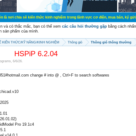
sẽ kiến thức kinh nghiệm trong lãnh vực cơ điện, mua bán, ký gửi, cho thuê hàn
vn và có thắc mắc, bạn có thể xem
các câu hỏi thường gặp
bằng cách nhấn 
n sản phẩm của mình.
SẼ KIẾN THỨC/KỸ NĂNG/KINH NGHIỆM
Thông gió
Thông gió thông thường
HSPiP 6.2.04
ograms
,
6/6/26
.
2051#hotmail.com change # into @ , Ctrl+F to search softwares
rchicad.v10
2025
1.01
26.01.02)
idModel Pro 19.1c4
5.1
al v14.0.1