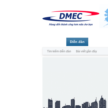
Trang chủ
Diễn đàn
Thành vi
Tìm kiếm diễn đàn
Bài viết gần đây