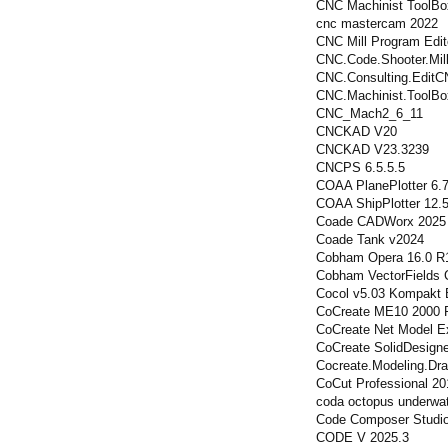
CNC Machinist ToolBo
cnc mastercam 2022
CNC Mill Program Edit
CNC.Code.Shooter.Mill
CNC.Consulting.EditC
CNC.Machinist.ToolBo
CNC_Mach2_6_11
CNCKAD V20
CNCKAD V23.3239
CNCPS 6.5.5.5
COAA PlanePlotter 6.7
COAA ShipPlotter 12.5
Coade CADWorx 2025
Coade Tank v2024
Cobham Opera 16.0 R
Cobham VectorFields 
Cocol v5.03 Kompakt B
CoCreate ME10 2000 P
CoCreate Net Model Ex
CoCreate SolidDesign
Cocreate.Modeling.Dra
CoCut Professional 20
coda octopus underwat
Code Composer Studio
CODE V 2025.3