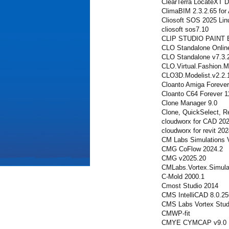
ClearTerra LocateXT 
ClimaBIM 2.3.2.65 fo
Cliosoft SOS 2025 Lin
cliosoft sos7.10
CLIP STUDIO PAINT E
CLO Standalone Online
CLO Standalone v7.3.
CLO.Virtual.Fashion.M
CLO3D.Modelist.v2.2.
Cloanto Amiga Forever 
Cloanto C64 Forever 1
Clone Manager 9.0
Clone, QuickSelect, 
cloudworx for CAD 20
cloudworx for revit 20
CM Labs Simulations V
CMG CoFlow 2024.2
CMG v2025.20
CMLabs.Vortex.Simulat
C-Mold 2000.1
Cmost Studio 2014
CMS IntelliCAD 8.0.2
CMS Labs Vortex Stud
CMWP-fit
CMYE CYMCAP v9.0