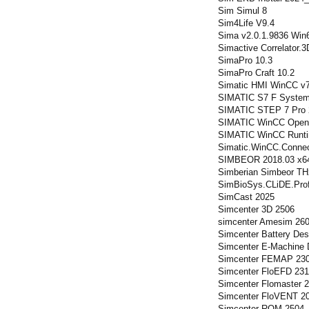
Sim Simul 8
Sim4Life V9.4
Sima v2.0.1.9836 Win
Simactive Correlator.
SimaPro 10.3
SimaPro Craft 10.2
Simatic HMI WinCC v7
SIMATIC S7 F System
SIMATIC STEP 7 Pro
SIMATIC WinCC Open A
SIMATIC WinCC Runti
Simatic.WinCC.Connect
SIMBEOR 2018.03 x6
Simberian Simbeor TH
SimBioSys.CLiDE.Prof
SimCast 2025
Simcenter 3D 2506
simcenter Amesim 26
Simcenter Battery Des
Simcenter E-Machine 
Simcenter FEMAP 2301
Simcenter FloEFD 2312
Simcenter Flomaster 
Simcenter FloVENT 2
Simcenter ROM 2504