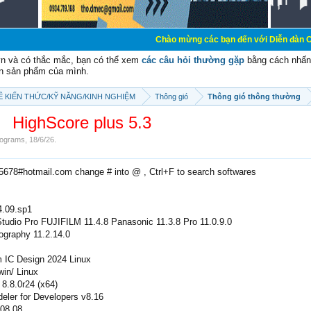
Chào mừng các bạn đến với Diễn đàn Cơ Điện - Diễn 
vn và có thắc mắc, bạn có thể xem
các câu hỏi thường gặp
bằng cách nhấn 
n sản phẩm của mình.
SẼ KIẾN THỨC/KỸ NĂNG/KINH NGHIỆM
Thông gió
Thông gió thông thường
HighScore plus 5.3
ograms
,
18/6/26
.
e5678#hotmail.com change # into @ , Ctrl+F to search softwares
4.09.sp1
udio Pro FUJIFILM 11.4.8 Panasonic 11.3.8 Pro 11.0.9.0
graphy 11.2.14.0
 IC Design 2024 Linux
in/ Linux
8.8.0r24 (x64)
eler for Developers v8.16
_08.08