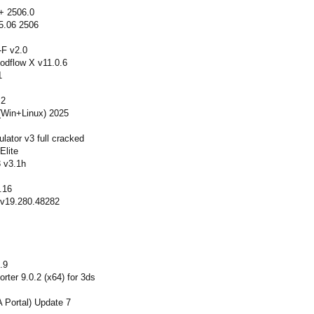
+ 2506.0
5.06 2506
F v2.0
odflow X v11.0.6
1
.2
(Win+Linux) 2025
lator v3 full cracked
Elite
 v3.1h
.16
 v19.280.48282
.9
ter 9.0.2 (x64) for 3ds
 Portal) Update 7