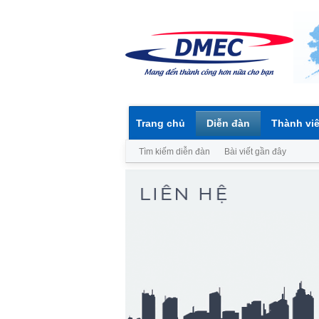
Trang chủ
Diễn đàn
Thành vi
Tìm kiếm diễn đàn
Bài viết gần đây