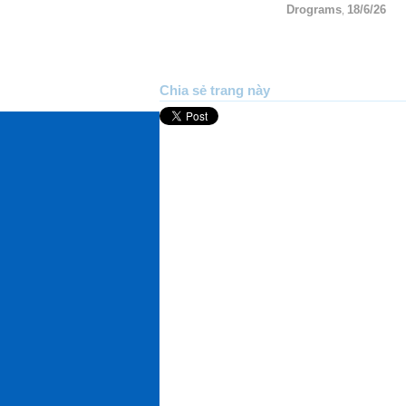
Drograms
18/6/26
,
Chia sẻ trang này