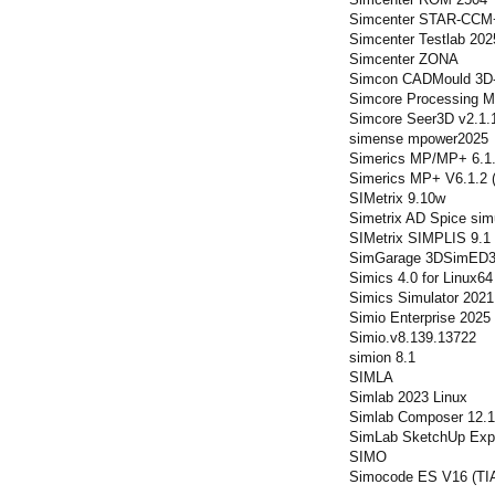
Simcenter STAR-CCM
Simcenter Testlab 202
Simcenter ZONA
Simcon CADMould 3D-
Simcore Processing M
Simcore Seer3D v2.1.
simense mpower2025
Simerics MP/MP+ 6.1
Simerics MP+ V6.1.2 
SIMetrix 9.10w
Simetrix AD Spice simu
SIMetrix SIMPLIS 9.1 
SimGarage 3DSimED3
Simics 4.0 for Linux64
Simics Simulator 2021
Simio Enterprise 2025
Simio.v8.139.13722
simion 8.1
SIMLA
Simlab 2023 Linux
Simlab Composer 12.1
SimLab SketchUp Expor
SIMO
Simocode ES V16 (TIA