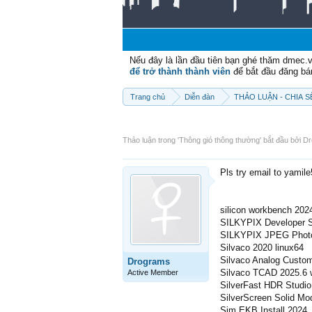
Nếu đây là lần đầu tiên bạn ghé thăm dmec.
để trở thành thành viên
để bắt đầu đăng bá
Trang chủ
Diễn đàn
THẢO LUẬN - CHIA 
Thảo luận trong '
Thông gió thông thường
' bắt đầu bởi
Dr
Pls try email to yamil
silicon workbench 202
SILKYPIX Developer St
SILKYPIX JPEG Photo
Silvaco 2020 linux64
Silvaco Analog Custom
Drograms
Silvaco TCAD 2025.6 w
Active Member
SilverFast HDR Studio 
SilverScreen Solid Mod
Sim EKB Install 2024