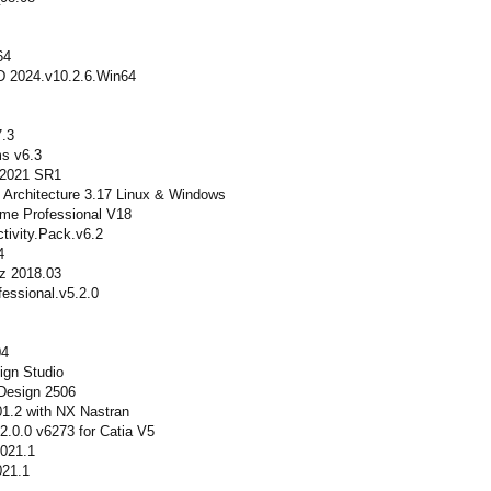
64
3D 2024.v10.2.6.Win64
.3
s v6.3
 2021 SR1
rchitecture 3.17 Linux & Windows
me Professional V18
ivity.Pack.v6.2
4
z 2018.03
essional.v5.2.0
04
ign Studio
Design 2506
.2 with NX Nastran
.0.0 v6273 for Catia V5
2021.1
021.1