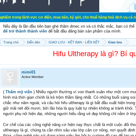
lãnh vực cơ điện, mua bán, ký gửi, cho thuê hàng hoá dịch vụ cá nhân, gia đìn
Nếu đây là lần đầu tiên bạn ghé thăm dmec.vn và có thắc mắc, bạn có th
để trở thành thành viên
để bắt đầu đăng bán sản phẩm của mình.
Trang chủ
Diễn đàn
GIAO LƯU - KẾT BẠN - LIÊN KẾT
Giao lưu
Hifu Ultherapy là gì? Bí 
mimi01
Active Member
(
Thẩm mỹ viện
) Nhiều người thường ví von thanh xuân như một cơn mưa
hình mà thời gian chính là kẻ trộm thầm lặng nhất. Có những buổi sáng s
chắc như năm ngoái, và câu hỏi hifu ultherapy là gì bắt đầu xuất hiện tron
giữ mãi nét đôi mươi, bởi lão hóa là quy luật tự nhiên không ai tránh khỏi
người phụ nữ hiện đại, những người hiểu rằng vẻ đẹp không chỉ nằm ở lớp
Cơ chế của các công nghệ nâng cơ hiện nay thực chất là một cuộc đối tho
ultherapy là gì, chúng ta cần nhìn sâu vào lớp cân cơ nông, nơi quyết địn
thừa, công nghệ này sử dụng sóng siêu âm hội tụ cường độ cao để tạo ra