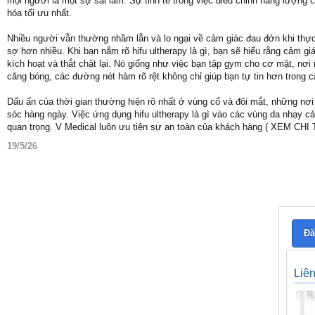
mọi người là một sự sai lầm. Sự tinh tế trong việc điều chỉnh năng lượng 
hóa tối ưu nhất.
Nhiều người vẫn thường nhầm lẫn và lo ngại về cảm giác đau đớn khi thực
sợ hơn nhiều. Khi bạn nắm rõ hifu ultherapy là gì, bạn sẽ hiểu rằng cảm g
kích hoạt và thắt chặt lại. Nó giống như việc bạn tập gym cho cơ mặt, nơi
căng bóng, các đường nét hàm rõ rệt không chỉ giúp bạn tự tin hơn trong
Dấu ấn của thời gian thường hiện rõ nhất ở vùng cổ và đôi mắt, những nơi
sóc hàng ngày. Việc ứng dụng hifu ultherapy là gì vào các vùng da nhạy c
quan trọng. V Medical luôn ưu tiên sự an toàn của khách hàng ( XEM CH
19/5/26
Đă
Liê