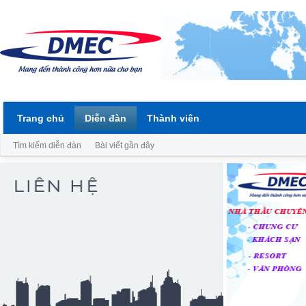
Trang chủ
Diễn đàn
Thành viên
Tìm kiếm diễn đàn
Bài viết gần đây