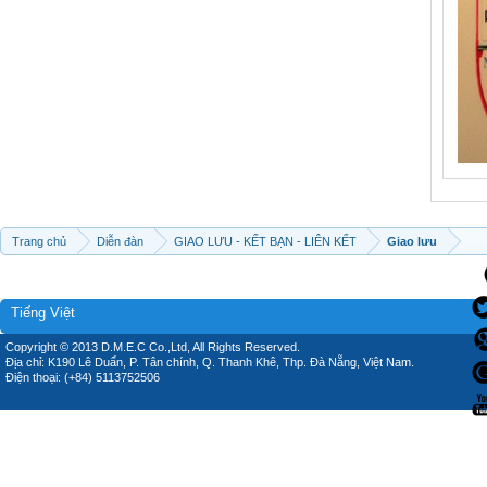
Trang chủ
Diễn đàn
GIAO LƯU - KẾT BẠN - LIÊN KẾT
Giao lưu
Tiếng Việt
Copyright © 2013 D.M.E.C Co.,Ltd, All Rights Reserved.
Địa chỉ: K190 Lê Duẩn, P. Tân chính, Q. Thanh Khê, Thp. Đà Nẵng, Việt Nam.
Điện thoại: (+84) 5113752506