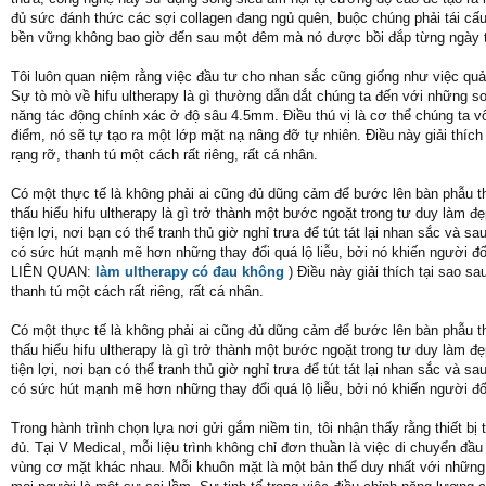
đủ sức đánh thức các sợi collagen đang ngủ quên, buộc chúng phải tái cấu
bền vững không bao giờ đến sau một đêm mà nó được bồi đắp từng ngày t
Tôi luôn quan niệm rằng việc đầu tư cho nhan sắc cũng giống như việc quả
Sự tò mò về hifu ultherapy là gì thường dẫn dắt chúng ta đến với những so
năng tác động chính xác ở độ sâu 4.5mm. Điều thú vị là cơ thể chúng ta v
điểm, nó sẽ tự tạo ra một lớp mặt nạ nâng đỡ tự nhiên. Điều này giải thíc
rạng rỡ, thanh tú một cách rất riêng, rất cá nhân.
Có một thực tế là không phải ai cũng đủ dũng cảm để bước lên bàn phẫu th
thấu hiểu hifu ultherapy là gì trở thành một bước ngoặt trong tư duy làm 
tiện lợi, nơi bạn có thể tranh thủ giờ nghỉ trưa để tút tát lại nhan sắc và 
có sức hút mạnh mẽ hơn những thay đổi quá lộ liễu, bởi nó khiến người đối 
LIÊN QUAN:
làm ultherapy có đau không
) Điều này giải thích tại sao s
thanh tú một cách rất riêng, rất cá nhân.
Có một thực tế là không phải ai cũng đủ dũng cảm để bước lên bàn phẫu th
thấu hiểu hifu ultherapy là gì trở thành một bước ngoặt trong tư duy làm 
tiện lợi, nơi bạn có thể tranh thủ giờ nghỉ trưa để tút tát lại nhan sắc và 
có sức hút mạnh mẽ hơn những thay đổi quá lộ liễu, bởi nó khiến người đối 
Trong hành trình chọn lựa nơi gửi gắm niềm tin, tôi nhận thấy rằng thiết bị
đủ. Tại V Medical, mỗi liệu trình không chỉ đơn thuần là việc di chuyển đ
vùng cơ mặt khác nhau. Mỗi khuôn mặt là một bản thể duy nhất với những 