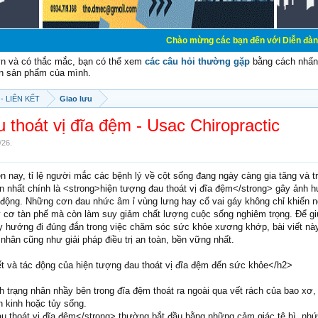
Chào mừng các bạn đến với Diễn đàn Cơ Điện - Diễ
vn và có thắc mắc, bạn có thể xem
các câu hỏi thường gặp
bằng cách nhấn 
n sản phẩm của mình.
- LIÊN KẾT
Giao lưu
 thoát vị đĩa đệm - Usac Chiropractic
/26
.
n nay, tỉ lệ người mắc các bệnh lý về cột sống đang ngày càng gia tăng và t
ớn nhất chính là <strong>hiện tượng đau thoát vị đĩa đệm</strong> gây ảnh 
 động. Những cơn đau nhức âm ỉ vùng lưng hay cổ vai gáy không chỉ khiến 
y cơ tàn phế mà còn làm suy giảm chất lượng cuộc sống nghiêm trọng. Để gi
ấy hướng đi đúng đắn trong việc chăm sóc sức khỏe xương khớp, bài viết nà
n nhân cũng như giải pháp điều trị an toàn, bền vững nhất.
t và tác động của hiện tượng đau thoát vị đĩa đệm đến sức khỏe</h2>
nh trạng nhân nhầy bên trong đĩa đệm thoát ra ngoài qua vết rách của bao xơ,
n kinh hoặc tủy sống.
u thoát vị đĩa đệm</strong> thường bắt đầu bằng những cảm giác tê bì, nh