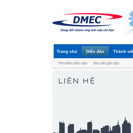
Trang chủ
Diễn đàn
Thành vi
Tìm kiếm diễn đàn
Bài viết gần đây