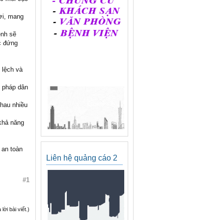
ười, mang
ệnh sẽ
c đứng
 lệch và
g pháp dân
nhau nhiều
 khả năng
 an toàn
Liên hệ quảng cáo 2
#1
ời bài viết.)