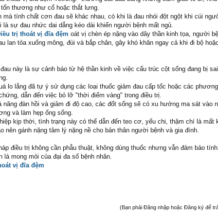
bị tổn thương như cổ hoặc thắt lưng.
 mà tính chất cơn đau sẽ khác nhau, có khi là đau nhói đột ngột khi cúi ng
ại là sự đau nhức dai dẳng kéo dài khiến người bệnh mất ngủ.
iều trị thoát vị đĩa đệm
oát vị chèn ép nặng vào dây thần kinh tọa, người b
au lan tỏa xuống mông, đùi và bắp chân, gây khó khăn ngay cả khi đi bộ hoặ
au này là sự cảnh báo từ hệ thần kinh về việc cấu trúc cột sống đang bị sai
ng.
uá lo lắng đã tự ý sử dụng các loại thuốc giảm đau cấp tốc hoặc các phươn
ứng, dẫn đến việc bỏ lỡ "thời điểm vàng" trong điều trị.
ả năng đàn hồi và giảm đi độ cao, các đốt sống sẽ có xu hướng ma sát vào 
ương và làm hẹp ống sống.
ệp kịp thời, tình trạng này có thể dẫn đến teo cơ, yếu chi, thậm chí là mất
ạo nên gánh nặng tâm lý nặng nề cho bản thân người bệnh và gia đình.
pháp điều trị không cần phẫu thuật, không dùng thuốc nhưng vẫn đảm bảo tính
ôn là mong mỏi của đại đa số bệnh nhân.
hoát vị đĩa đệm
(Bạn phải Đăng nhập hoặc Đăng ký để trả l