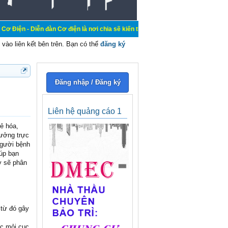
n đàn Cơ điện là nơi chia sẽ kiến thức kinh nghiệm trong lãnh vực cơ điện, mua
vào liên kết bên trên. Bạn có thể
đăng ký
Đăng nhập / Đăng ký
Liên hệ quảng cáo 1
rẻ hóa,
hưởng trực
người bệnh
úp bạn
y sẽ phân
 từ đó gây
ức mỏi cục