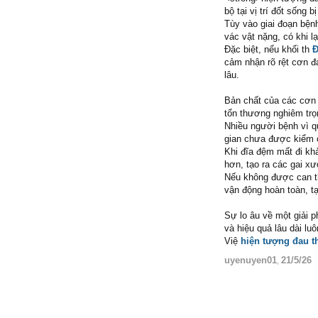
bộ tại vị trí đốt sống 
Tùy vào giai đoạn bệnh
vác vật nặng, có khi l
Đặc biệt, nếu khối th
Đ
cảm nhận rõ rệt cơn đ
lâu.
Bản chất của các cơn đ
tổn thương nghiêm trọ
Nhiều người bệnh vì q
gian chưa được kiểm ch
Khi đĩa đệm mất đi kh
hơn, tạo ra các gai x
Nếu không được can thi
vận động hoàn toàn, t
Sự lo âu về một giải 
và hiệu quả lâu dài lu
Việ
hiện tượng đau t
uyenuyen01
21/5/26
,