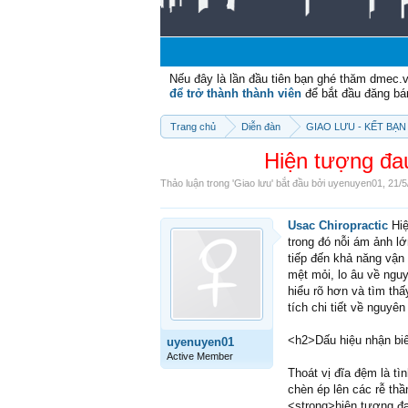
Nếu đây là lần đầu tiên bạn ghé thăm dmec.
để trở thành thành viên
để bắt đầu đăng bá
Trang chủ
Diễn đàn
GIAO LƯU - KẾT BẠN 
Hiện tượng đau
Thảo luận trong '
Giao lưu
' bắt đầu bởi
uyenuyen01
,
21/5
Usac Chiropractic
Hiệ
trong đó nỗi ám ảnh l
tiếp đến khả năng vận
mệt mỏi, lo âu về ngu
hiểu rõ hơn và tìm th
tích chi tiết về nguyê
<h2>Dấu hiệu nhận biế
uyenuyen01
Active Member
Thoát vị đĩa đệm là tì
chèn ép lên các rễ thầ
<strong>hiện tượng đa