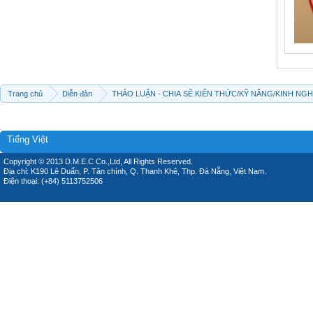
Trang chủ
Diễn đàn
THẢO LUẬN - CHIA SẼ KIẾN THỨC/KỸ NĂNG/KINH NG
Tiếng Việt
Copyright © 2013 D.M.E.C Co.,Ltd, All Rights Reserved.
Địa chỉ: K190 Lê Duẩn, P. Tân chính, Q. Thanh Khê, Thp. Đà Nẵng, Việt Nam.
Điện thoại: (+84) 5113752506