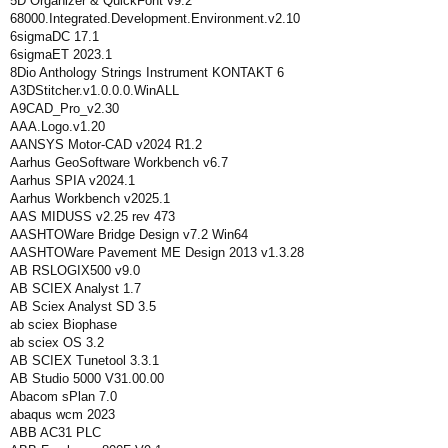
5D Organizer & QuickFont v9.2
68000.Integrated.Development.Environment.v2.10
6sigmaDC 17.1
6sigmaET 2023.1
8Dio Anthology Strings Instrument KONTAKT 6
A3DStitcher.v1.0.0.0.WinALL
A9CAD_Pro_v2.30
AAA.Logo.v1.20
AANSYS Motor-CAD v2024 R1.2
Aarhus GeoSoftware Workbench v6.7
Aarhus SPIA v2024.1
Aarhus Workbench v2025.1
AAS MIDUSS v2.25 rev 473
AASHTOWare Bridge Design v7.2 Win64
AASHTOWare Pavement ME Design 2013 v1.3.28
AB RSLOGIX500 v9.0
AB SCIEX Analyst 1.7
AB Sciex Analyst SD 3.5
ab sciex Biophase
ab sciex OS 3.2
AB SCIEX Tunetool 3.3.1
AB Studio 5000 V31.00.00
Abacom sPlan 7.0
abaqus wcm 2023
ABB AC31 PLC