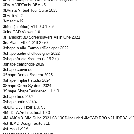
3DVIA VIRTools DEV v5
3DVista Virtual Tour Suite 2025
3DVRi v2.2
3-matic v19
3Muri (TreMuri) R14.0.0.1 x64
3nity CAD Viewer 1.0
3Planesoft 3D Screensavers All in One 2021
3rd.PlanIt.v9.04.018.2770
3shape audio EarmouldDesigner 2022
3shape audio shelldesigner 2022
3shape Audio System (2.16.2.0)
3shape cambridge 2019
3shape convince
3Shape Dental System 2025
3shape implant studio 2024
3Shape Ortho System 2024
3Shape ShapeDesigener 1.1.4.0
3shape trios 2024
3shape unite v2024
4DDiG DLL Fixer 1.0.7.3
4M IDEA Architectural 19.0
4M.4MCAD.BIM.Suite.2021.03 10CD(included 4MCAD RRO v21,IDEDA v19,
4stHEAD Design Suite v11
4st-Head v11A