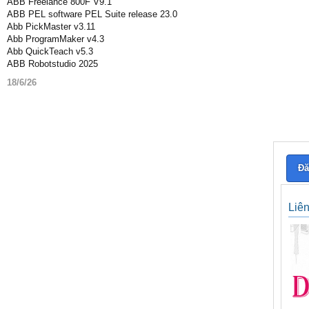
ABB Freelance 800F V9.1
ABB PEL software PEL Suite release 23.0
Abb PickMaster v3.11
Abb ProgramMaker v4.3
Abb QuickTeach v5.3
ABB Robotstudio 2025
18/6/26
Đă
Liê