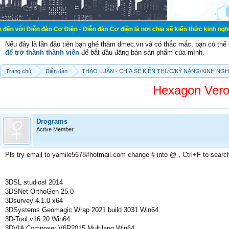
đàn Cơ Điện - Diễn đàn Cơ điện là nơi chia sẽ kiến thức kinh nghiệm trong lãn
Nếu đây là lần đầu tiên bạn ghé thăm dmec.vn và có thắc mắc, bạn có th
để trở thành thành viên
để bắt đầu đăng bán sản phẩm của mình.
Trang chủ
Diễn đàn
THẢO LUẬN - CHIA SẼ KIẾN THỨC/KỸ NĂNG/KINH NG
Hexagon Vero
Drograms
Active Member
Pls try email to yamile5678#hotmail.com change # into @ , Ctrl+F to searc
3DSL studiosl 2014
3DSNet OrthoGen 25.0
3Dsurvey 4.1.0 x64
3DSystems Geomagic Wrap 2021 build 3031 Win64
3D-Tool v16.20 Win64
3DVIA Composer V6R2015 Multilang Win64