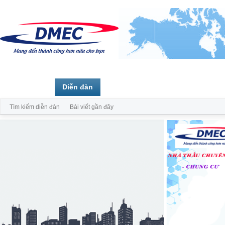
Trang chủ
Diễn đàn
Thành viên
Tìm kiếm diễn đàn
Bài viết gần đây