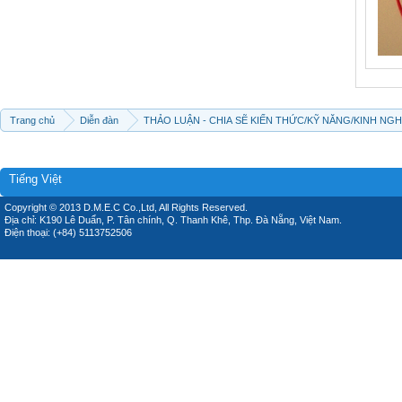
Trang chủ
Diễn đàn
THẢO LUẬN - CHIA SẼ KIẾN THỨC/KỸ NĂNG/KINH NG
Tiếng Việt
Copyright © 2013 D.M.E.C Co.,Ltd, All Rights Reserved.
Địa chỉ: K190 Lê Duẩn, P. Tân chính, Q. Thanh Khê, Thp. Đà Nẵng, Việt Nam.
Điện thoại: (+84) 5113752506