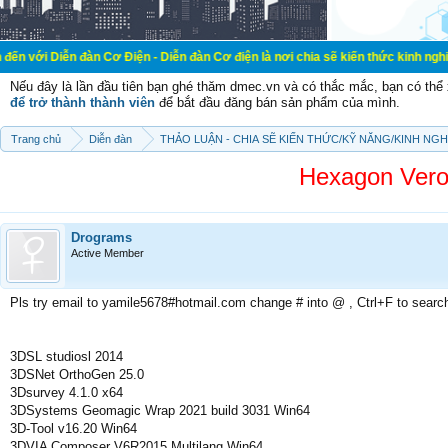
đàn Cơ Điện - Diễn đàn Cơ điện là nơi chia sẽ kiến thức kinh nghiệm trong lãn
Nếu đây là lần đầu tiên bạn ghé thăm dmec.vn và có thắc mắc, bạn có th
để trở thành thành viên
để bắt đầu đăng bán sản phẩm của mình.
Trang chủ
Diễn đàn
THẢO LUẬN - CHIA SẼ KIẾN THỨC/KỸ NĂNG/KINH NG
Hexagon Vero
Drograms
Active Member
Pls try email to yamile5678#hotmail.com change # into @ , Ctrl+F to searc
3DSL studiosl 2014
3DSNet OrthoGen 25.0
3Dsurvey 4.1.0 x64
3DSystems Geomagic Wrap 2021 build 3031 Win64
3D-Tool v16.20 Win64
3DVIA Composer V6R2015 Multilang Win64