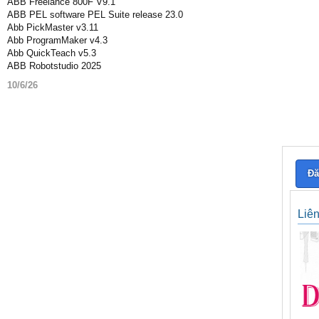
ABB Freelance 800F V9.1
ABB PEL software PEL Suite release 23.0
Abb PickMaster v3.11
Abb ProgramMaker v4.3
Abb QuickTeach v5.3
ABB Robotstudio 2025
10/6/26
Đă
Liê