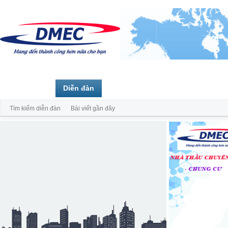
Trang chủ
Diễn đàn
Thành viên
Tìm kiếm diễn đàn
Bài viết gần đây