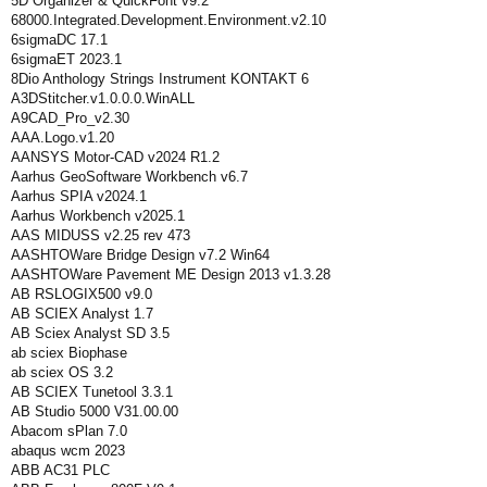
5D Organizer & QuickFont v9.2
68000.Integrated.Development.Environment.v2.10
6sigmaDC 17.1
6sigmaET 2023.1
8Dio Anthology Strings Instrument KONTAKT 6
A3DStitcher.v1.0.0.0.WinALL
A9CAD_Pro_v2.30
AAA.Logo.v1.20
AANSYS Motor-CAD v2024 R1.2
Aarhus GeoSoftware Workbench v6.7
Aarhus SPIA v2024.1
Aarhus Workbench v2025.1
AAS MIDUSS v2.25 rev 473
AASHTOWare Bridge Design v7.2 Win64
AASHTOWare Pavement ME Design 2013 v1.3.28
AB RSLOGIX500 v9.0
AB SCIEX Analyst 1.7
AB Sciex Analyst SD 3.5
ab sciex Biophase
ab sciex OS 3.2
AB SCIEX Tunetool 3.3.1
AB Studio 5000 V31.00.00
Abacom sPlan 7.0
abaqus wcm 2023
ABB AC31 PLC