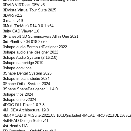
3DVIA VIRTools DEV v5
3DVista Virtual Tour Suite 2025
3DVRi v2.2
3-matic v19
3Muri (TreMuri) R14.0.0.1 x64
3nity CAD Viewer 1.0
3Planesoft 3D Screensavers All in One 2021
3rd.PlanIt.v9.04.018.2770
3shape audio EarmouldDesigner 2022
3shape audio shelldesigner 2022
3shape Audio System (2.16.2.0)
3shape cambridge 2019
3shape convince
3Shape Dental System 2025
3shape implant studio 2024
3Shape Ortho System 2024
3Shape ShapeDesigener 1.1.4.0
3shape trios 2024
3shape unite v2024
4DDiG DLL Fixer 1.0.7.3
4M IDEA Architectural 19.0
4M.4MCAD.BIM.Suite.2021.03 10CD(included 4MCAD RRO v21,IDEDA v19,
4stHEAD Design Suite v11
4st-Head v11A