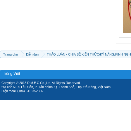
Trang chủ
Diễn đàn
THẢO LUẬN - CHIA SẼ KIẾN THỨC/KỸ NĂNG/KINH NG
Tiếng Việt
Copyright © 2013 D.M.E.C Co.,Ltd, All Rights Reserved.
Địa chỉ: K190 Lê Duẩn, P. Tân chính, Q. Thanh Khê, Thp. Đà Nẵng, Việt Nam.
Điện thoại: (+84) 5113752506