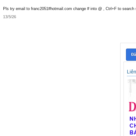
Pls try email to franc2051#hotmail.com change # into @ , Ctrl+F to search
13/5/26
Đă
Liê