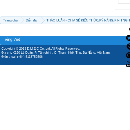
Trang chủ
Diễn đàn
THẢO LUẬN - CHIA SẼ KIẾN THỨC/KỸ NĂNG/KINH NG
Tiếng Việt
Copyright © 2013 D.M.E.C Co.,Ltd, All Rights Reserved.
Địa chỉ: K190 Lê Duẩn, P. Tân chính, Q. Thanh Khê, Thp. Đà Nẵng, Việt Nam.
Điện thoại: (+84) 5113752506