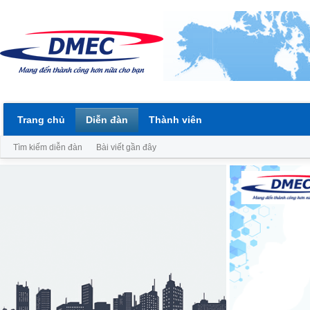
Trang chủ
Diễn đàn
Thành viên
Tìm kiếm diễn đàn
Bài viết gần đây