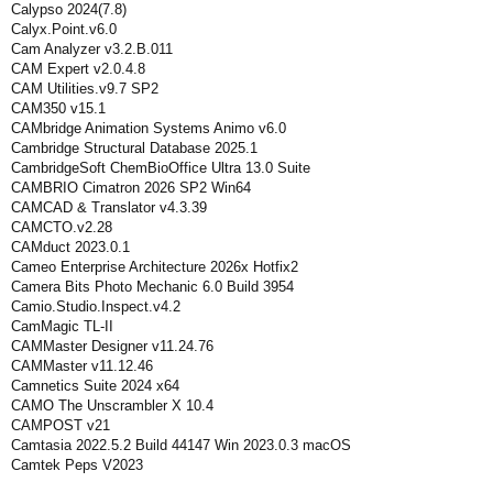
Calypso 2024(7.8)
Calyx.Point.v6.0
Cam Analyzer v3.2.B.011
CAM Expert v2.0.4.8
CAM Utilities.v9.7 SP2
CAM350 v15.1
CAMbridge Animation Systems Animo v6.0
Cambridge Structural Database 2025.1
CambridgeSoft ChemBioOffice Ultra 13.0 Suite
CAMBRIO Cimatron 2026 SP2 Win64
CAMCAD & Translator v4.3.39
CAMCTO.v2.28
CAMduct 2023.0.1
Cameo Enterprise Architecture 2026x Hotfix2
Camera Bits Photo Mechanic 6.0 Build 3954
Camio.Studio.Inspect.v4.2
CamMagic TL-II
CAMMaster Designer v11.24.76
CAMMaster v11.12.46
Camnetics Suite 2024 x64
CAMO The Unscrambler X 10.4
CAMPOST v21
Camtasia 2022.5.2 Build 44147 Win 2023.0.3 macOS
Camtek Peps V2023