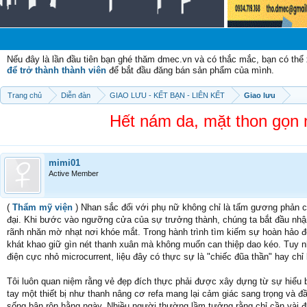
Ch
Nếu đây là lần đầu tiên bạn ghé thăm dmec.vn và có thắc mắc, bạn có th
để trở thành thành viên
để bắt đầu đăng bán sản phẩm của mình.
Trang chủ
Diễn đàn
GIAO LƯU - KẾT BẠN - LIÊN KẾT
Giao lưu
Hết nám da, mặt thon gọn
mimi01
Active Member
(
Thẩm mỹ viện
) Nhan sắc đối với phụ nữ không chỉ là tấm gương phản chi
đại. Khi bước vào ngưỡng cửa của sự trưởng thành, chúng ta bắt đầu nhậ
rãnh nhăn mờ nhạt nơi khóe mắt. Trong hành trình tìm kiếm sự hoàn hảo đó
khát khao giữ gìn nét thanh xuân mà không muốn can thiệp dao kéo. Tuy 
điện cực nhỏ microcurrent, liệu đây có thực sự là "chiếc đũa thần" hay chỉ
Tôi luôn quan niệm rằng vẻ đẹp đích thực phải được xây dựng từ sự hiểu bi
tay một thiết bị như thanh nâng cơ refa mang lại cảm giác sang trọng và đ
sống bận rộn hằng ngày. Nhiều người thường lầm tưởng rằng chỉ cần vài đư