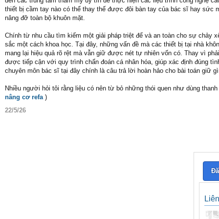
đến các trung tâm thẩm mỹ uy tín để thực hiện các liệu trình công nghệ ca
thiết bị cầm tay nào có thể thay thế được đôi bàn tay của bác sĩ hay sức 
nâng đỡ toàn bộ khuôn mặt.
Chính từ nhu cầu tìm kiếm một giải pháp triệt để và an toàn cho sự chảy
sắc một cách khoa học. Tại đây, những vấn đề mà các thiết bị tại nhà khôn
mang lại hiệu quả rõ rệt mà vẫn giữ được nét tự nhiên vốn có. Thay vì ph
được tiếp cận với quy trình chẩn đoán cá nhân hóa, giúp xác định đúng tìn
chuyên môn bác sĩ tại đây chính là câu trả lời hoàn hảo cho bài toán giữ 
Nhiều người hỏi tôi rằng liệu có nên từ bỏ những thói quen như dùng th
nâng cơ refa
)
22/5/26
Đă
Liê