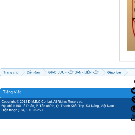
Trang chủ
Diễn đàn
GIAO LƯU - KẾT BẠN - LIÊN KẾT
Giao lưu
Tiếng Việt
Copyright © 2013 D.M.E.C Co.,Ltd, All Rights Reserved.
Địa chỉ: K190 Lê Duẩn, P. Tân chính, Q. Thanh Khê, Thp. Đà Nẵng, Việt Nam.
Điện thoại: (+84) 5113752506