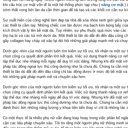
khi cấu trúc cơ mặt vốn dĩ là một hệ thống phức tạp chịu (
nâng cơ mặt
) 
sớm thất vọng bởi làn da cần thời gian để tái tạo và các khối cơ cần sự kíc
Sự xuất hiện của công nghệ làm đẹp tại nhà đã xóa nhòa ranh giới giữa s
các thiết bị cầm tay. Những chiếc con lăn được mạ bạch kim bóng bẩy của 
kích thích vật lý lên bề mặt da. Tuy nhiên, sự phụ thuộc quá mức vào các c
lớp hạ bì và các túi mỡ dưới da. Một thiết bị lăn dù đắt đỏ đến đâu cũng
gãy collagen hay chảy xệ sâu lại đòi hỏi những giải pháp mạnh mẽ và chu
Dưới góc nhìn của một người luôn tìm kiếm sự tối ưu, tôi nhận ra một sự 
chọn công cụ quyết định phần lớn kết quả. Việc sử dụng thanh nâng cơ ref
tập thể dục nhẹ nhàng mỗi ngày để duy trì vóc dáng. Nhưng khi đối mặt vớ
pháp tác động ngoại lực thủ công dường như là chưa đủ. Chúng ta cần m
thiết bị lăn dù đắt đỏ đến đâu cũng chỉ tác động được ở mức độ bề mặt và 
hỏi những giải pháp mạnh mẽ và chuyên sâu hơn.
Dưới góc nhìn của một người luôn tìm kiếm sự tối ưu, tôi nhận ra một sự 
chọn công cụ quyết định phần lớn kết quả. Việc sử dụng thanh nâng cơ ref
tập thể dục nhẹ nhàng mỗi ngày để duy trì vóc dáng. Nhưng khi đối mặt vớ
pháp tác động ngoại lực thủ công dường như là chưa đủ. Chúng ta cần một
đánh thức bởi những năng lượng y khoa tiên tiến thay vì chỉ là những tác
Có một thực tế là nhiều phụ nữ vẫn đang loay hoay trong việc phân bổ ngân
cận các liệu pháp chuyên sâu. Tôi tin rằng một người phụ nữ thông minh sẽ