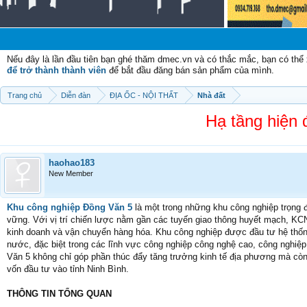
Chào 
Nếu đây là lần đầu tiên bạn ghé thăm dmec.vn và có thắc mắc, bạn có th
để trở thành thành viên
để bắt đầu đăng bán sản phẩm của mình.
Trang chủ
Diễn đàn
ĐỊA ỐC - NỘI THẤT
Nhà đất
Hạ tầng hiện 
haohao183
New Member
Khu công nghiệp Đồng Văn 5
là một trong những khu công nghiệp trọng đ
vững. Với vị trí chiến lược nằm gần các tuyến giao thông huyết mạch, KCN 
kinh doanh và vận chuyển hàng hóa. Khu công nghiệp được đầu tư hệ thống
nước, đặc biệt trong các lĩnh vực công nghiệp công nghệ cao, công nghiệp
Văn 5 không chỉ góp phần thúc đẩy tăng trưởng kinh tế địa phương mà còn
vốn đầu tư vào tỉnh Ninh Bình.
THÔNG TIN TỔNG QUAN