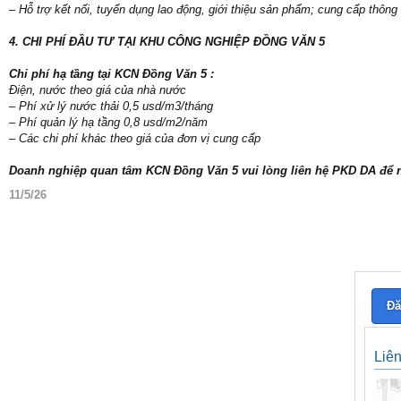
– Hỗ trợ kết nối, tuyển dụng lao động, giới thiệu sản phẩm; cung cấp thông t
4. CHI PHÍ ĐẦU TƯ TẠI KHU CÔNG NGHIỆP ĐỒNG VĂN 5
Chi phí hạ tầng tại KCN Đồng Văn 5 :
Điện, nước theo giá của nhà nước
– Phí xử lý nước thải 0,5 usd/m3/tháng
– Phí quản lý hạ tầng 0,8 usd/m2/năm
– Các chi phí khác theo giá của đơn vị cung cấp
Doanh nghiệp quan tâm KCN Đồng Văn 5 vui lòng liên hệ PKD DA để nhậ
11/5/26
Đă
Liê