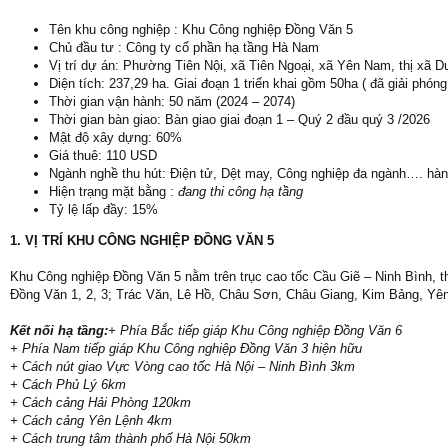
Tên khu công nghiệp : Khu Công nghiệp Đồng Văn 5
Chủ đầu tư : Công ty cổ phần hạ tầng Hà Nam
Vị trí dự án: Phường Tiên Nội, xã Tiên Ngoại, xã Yên Nam, thị xã Du
Diện tích: 237,29 ha. Giai đoạn 1 triển khai gồm 50ha ( đã giải phó
Thời gian vận hành: 50 năm (2024 – 2074)
Thời gian bàn giao: Bàn giao giai đoạn 1 – Quý 2 đầu quý 3 /2026
Mật độ xây dựng: 60%
Giá thuê: 110 USD
Ngành nghề thu hút: Điện tử, Dệt may, Công nghiệp đa ngành…. hàn
Hiện trạng mặt bằng :
đang thi công hạ tầng
Tỷ lệ lấp đầy: 15%
1. VỊ TRÍ KHU CÔNG NGHIỆP ĐỒNG VĂN 5
Khu Công nghiệp Đồng Văn 5 nằm trên trục cao tốc Cầu Giẽ – Ninh Bình, t
Đồng Văn 1, 2, 3; Trác Văn, Lê Hồ, Châu Sơn, Châu Giang, Kim Bảng, Yê
Kết nối hạ tầng:
+ Phía Bắc tiếp giáp Khu Công nghiệp Đồng Văn 6
+ Phía Nam tiếp giáp Khu Công nghiệp Đồng Văn 3 hiện hữu
+ Cách nút giao Vực Vòng cao tốc Hà Nội – Ninh Bình 3km
+ Cách Phủ Lý 6km
+ Cách cảng Hải Phòng 120km
+ Cách cảng Yên Lệnh 4km
+ Cách trung tâm thành phố Hà Nội 50km