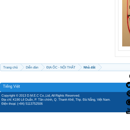
Trang chủ
Diễn đàn
ĐỊA ỐC - NỘI THẤT
Nhà đất
Tiếng Việt
Copyright © 2013 D.M.E.C Co.,Ltd, All Rights Reserved.
Địa chỉ: K190 Lê Duẩn, P. Tân chính, Q. Thanh Khê, Thp. Đà Nẵng, Việt Nam.
Điện thoại: (+84) 5113752506