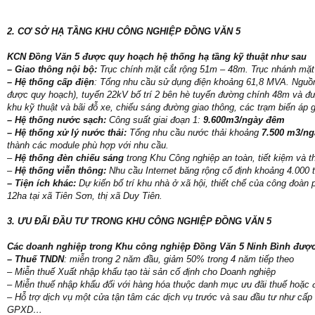
2. CƠ SỞ HẠ TẦNG KHU CÔNG NGHIỆP ĐỒNG VĂN 5
KCN Đồng Văn 5 được quy hoạch hệ thống hạ tầng kỹ thuật như sau
– Giao thông nội bộ:
Trục chính mặt cắt rộng 51m – 48m. Trục nhánh mặt
– Hệ thống cấp điện
: Tổng nhu cầu sử dụng điện khoảng 61,8 MVA. Nguồn
được quy hoạch), tuyến 22kV bố trí 2 bên hè tuyến đường chính 48m và đườ
khu kỹ thuật và bãi đỗ xe, chiếu sáng đường giao thông, các trạm biến áp 
– Hệ thống nước sạch:
Công suất giai đoạn 1:
9.600m3/ngày đêm
– Hệ thống xử lý nước thải:
Tổng nhu cầu nước thải khoảng
7.500 m3/n
thành các module phù hợp với nhu cầu.
–
Hệ thống đèn chiếu sáng
trong Khu Công nghiệp an toàn, tiết kiệm và 
–
Hệ thống viễn thông:
Nhu cầu Internet băng rộng cố định khoảng 4.000 
– Tiện ích khác:
Dự kiến bố trí khu nhà ở xã hội, thiết chế của công đoà
12ha tại xã Tiên Sơn, thị xã Duy Tiên.
3. ƯU ĐÃI ĐẦU TƯ TRONG KHU CÔNG NGHIỆP ĐỒNG VĂN 5
Các doanh nghiệp trong Khu công nghiệp Đồng Văn 5 Ninh Bình được
– Thuế TNDN
: miễn trong 2 năm đầu, giảm 50% trong 4 năm tiếp theo
– Miễn thuế Xuất nhập khẩu tạo tài sản cố định cho Doanh nghiệp
– Miễn thuế nhập khẩu đối với hàng hóa thuộc danh mục ưu đãi thuế hoặc đ
– Hỗ trợ dịch vụ một cửa tận tâm các dịch vụ trước và sau đầu tư như 
GPXD…