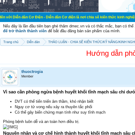
àn Cơ Điện - Diễn đàn Cơ điện là nơi chia sẽ kiến thức kinh nghiệm trong lãnh 
Nếu đây là lần đầu tiên bạn ghé thăm dmec.vn và có thắc mắc, bạn có th
để trở thành thành viên
để bắt đầu đăng bán sản phẩm của mình.
Trang chủ
Diễn đàn
THẢO LUẬN - CHIA SẼ KIẾN THỨC/KỸ NĂNG/KINH NG
Hướng dẫn phò
thuoctrogia
Member
Vì sao cần phòng ngừa bệnh huyết khối tĩnh mạch sâu chi dư
DVT có thể tiến triển âm thầm, khó nhận biết
Nguy cơ tử vong nếu xảy ra thuyên tắc phổi
Có thể gây biến chứng mạn tính như suy tĩnh mạch
Phòng bệnh luôn dễ và an toàn hơn điều trị.
Nguyên nhân và cơ chế hình thành huyết khối tĩnh mạch sâu c