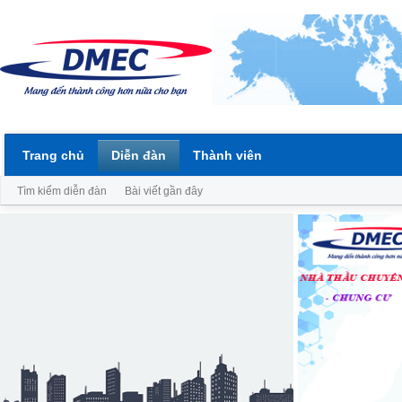
Trang chủ
Diễn đàn
Thành viên
Tìm kiếm diễn đàn
Bài viết gần đây