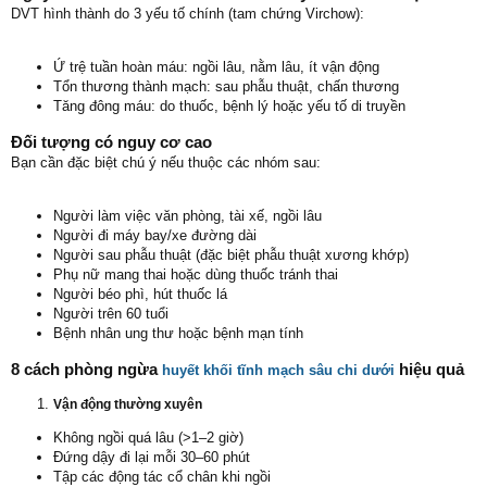
DVT hình thành do 3 yếu tố chính (tam chứng Virchow):
Ứ trệ tuần hoàn máu: ngồi lâu, nằm lâu, ít vận động
Tổn thương thành mạch: sau phẫu thuật, chấn thương
Tăng đông máu: do thuốc, bệnh lý hoặc yếu tố di truyền
Đối tượng có nguy cơ cao
Bạn cần đặc biệt chú ý nếu thuộc các nhóm sau:
Người làm việc văn phòng, tài xế, ngồi lâu
Người đi máy bay/xe đường dài
Người sau phẫu thuật (đặc biệt phẫu thuật xương khớp)
Phụ nữ mang thai hoặc dùng thuốc tránh thai
Người béo phì, hút thuốc lá
Người trên 60 tuổi
Bệnh nhân ung thư hoặc bệnh mạn tính
8 cách phòng ngừa
hiệu quả
huyết khối tĩnh mạch sâu chi dưới
Vận động thường xuyên
Không ngồi quá lâu (>1–2 giờ)
Đứng dậy đi lại mỗi 30–60 phút
Tập các động tác cổ chân khi ngồi