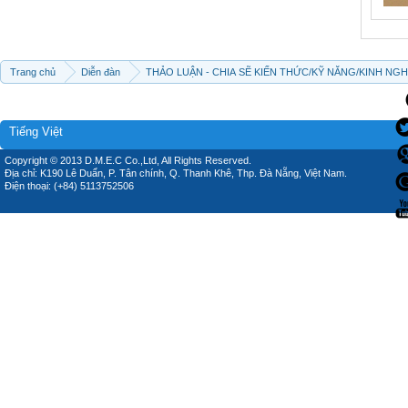
Trang chủ
Diễn đàn
THẢO LUẬN - CHIA SẼ KIẾN THỨC/KỸ NĂNG/KINH NG
Tiếng Việt
Copyright © 2013 D.M.E.C Co.,Ltd, All Rights Reserved.
Địa chỉ: K190 Lê Duẩn, P. Tân chính, Q. Thanh Khê, Thp. Đà Nẵng, Việt Nam.
Điện thoại: (+84) 5113752506