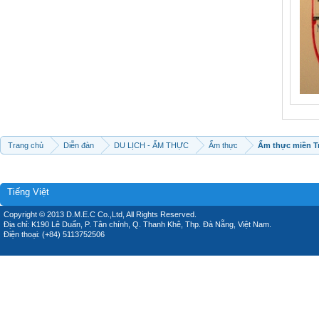
Trang chủ
Diễn đàn
DU LỊCH - ẨM THỰC
Ẩm thực
Ẩm thực miền T
Tiếng Việt
Copyright © 2013 D.M.E.C Co.,Ltd, All Rights Reserved.
Địa chỉ: K190 Lê Duẩn, P. Tân chính, Q. Thanh Khê, Thp. Đà Nẵng, Việt Nam.
Điện thoại: (+84) 5113752506