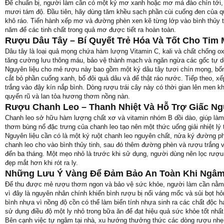
Để chuẩn bị, người làm cần có một ký mơ xanh hoặc mơ má đào chín tới, 
mươi tám độ. Đầu tiên, hãy dùng tăm khều sạch phần cùi cuống đen của q
khô ráo. Tiến hành xếp mơ và đường phèn xen kẽ từng lớp vào bình thủy t
năm để các tinh chất trong quả mơ được tiết ra hoàn toàn.
Rượu Dâu Tây – Bí Quyết Trẻ Hóa Và Tốt Cho Tim
Dâu tây là loại quả mọng chứa hàm lượng Vitamin C, kali và chất chống o
tăng cường lưu thông máu, bảo vệ thành mạch và ngăn ngừa các gốc tự do
Nguyên liệu cho mẻ rượu này bao gồm một ký dâu tây tươi chín mọng, bốn
cắt bỏ phần cuống xanh, bổ đôi quả dâu và để thật ráo nước. Tiếp theo, x
trắng vào đậy kín nắp bình. Dòng rượu trái cây này có thời gian lên men 
quyến rũ và lan tỏa hương thơm nồng nàn.
Rượu Chanh Leo – Thanh Nhiệt Và Hỗ Trợ Giấc Ng
Chanh leo sở hữu hàm lượng chất xơ và vitamin nhóm B dồi dào, giúp làm 
thơm bùng nổ đặc trưng của chanh leo tạo nên một thức uống giải nhiệt lý
Nguyên liệu cần có là một ký ruột chanh leo nguyên chất, nửa ký đường ph
chanh leo cho vào bình thủy tinh, sau đó thêm đường phèn và rượu trắng 
đến ba tháng. Một mẹo nhỏ là trước khi sử dụng, người dùng nên lọc rượu 
đẹp mắt hơn khi rót ra ly.
Những Lưu Ý Vàng Để Đảm Bảo An Toàn Khi Ngâm
Để thu được mẻ rượu thơm ngon và bảo vệ sức khỏe, người làm cần nằm lòn
vì đây là nguyên nhân chính khiến bình rượu bị nổi váng mốc và sủi bọt h
bình nhựa vì nồng độ cồn có thể làm biến tính nhựa sinh ra các chất độc
sử dụng điều độ một ly nhỏ trong bữa ăn để đạt hiệu quả sức khỏe tốt nhất
Bên cạnh việc tự ngâm tại nhà, xu hướng thưởng thức các dòng rượu nhẹ 