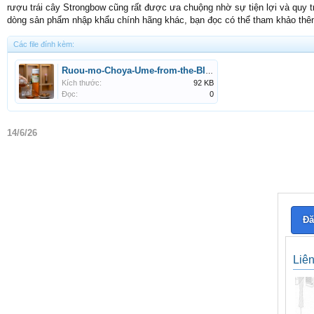
rượu trái cây Strongbow cũng rất được ưa chuộng nhờ sự tiện lợi và quy t
dòng sản phẩm nhập khẩu chính hãng khác, bạn đọc có thể tham khảo thêm 
Các file đính kèm:
Ruou-mo-Choya-Ume-from-the-BIO-Farm-Nhat-Ban.jpg
Kích thước:
92 KB
Đọc:
0
14/6/26
Đă
Liê