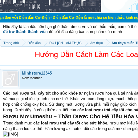
n đàn Cơ Điện - Diễn đàn Cơ điện là nơi chia sẽ kiến thức kinh nghiệm trong lã
Nếu đây là lần đầu tiên bạn ghé thăm dmec.vn và có thắc mắc, bạn có th
để trở thành thành viên
để bắt đầu đăng bán sản phẩm của mình.
Trang chủ
Diễn đàn
DU LỊCH - ẨM THỰC
Ẩm thực
Ẩm thực miền T
Hướng Dẫn Cách Làm Các Loại 
Minhstore12345
New Member
Các loại rượu trái cây tốt cho sức khỏe
tự ngâm rượu hoa quả tại nhà đa
và mang lại nhiều lợi ích cho cơ thể. Khác với các dòng rượu mạnh thông 
hợp chất chống oxy hóa. Sử dụng một lượng vừa phải mỗi ngày giúp kích th
trong. Dưới đây là công thức chi tiết của
các loại rượu trái cây tốt cho s
Rượu Mơ Umeshu – Thần Dược Cho Hệ Tiêu Hóa V
Trong danh mục
các loại rượu trái cây tốt cho sức khỏe
, rượu mơ kiểu N
năng thanh lọc cơ thể. Hàm lượng axit xitric dồi dào trong quả mơ chín gi