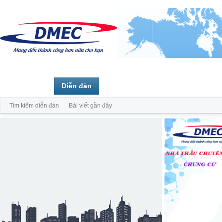
Trang chủ
Diễn đàn
Thành viên
Tìm kiếm diễn đàn
Bài viết gần đây