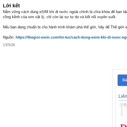
Lời kết
Nắm vững cách dùng eSIM khi đi nước ngoài chính là chìa khóa để bạn tậ
cồng kềnh của sim vật lý, chỉ còn lại sự tự do và kết nối xuyên suốt.
Nếu bạn đang chuẩn bị cho hành trình khám phá thế giới, hãy để Thế giới 
Nguồn:
https://thegioi-esim.com/tin-tuc/cach-dung-esim-khi-di-nuoc-ng
13/5/26
Đă
Liê