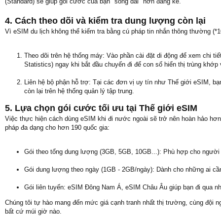
(Standard) sẽ giúp gói cước của bạn "sống dai" hơn đáng kể.
4. Cách theo dõi và kiểm tra dung lượng còn lại
Vì eSIM du lịch không thể kiểm tra bằng cú pháp tin nhắn thông thường (*
Theo dõi trên hệ thống máy: Vào phần cài đặt di động để xem chi tiế
Statistics) ngay khi bắt đầu chuyến đi để con số hiển thị trùng khớp 
Liên hệ bộ phận hỗ trợ: Tại các đơn vị uy tín như Thế giới eSIM, 
còn lại trên hệ thống quản lý tập trung.
5. Lựa chọn gói cước tối ưu tại Thế giới eSIM
Việc thực hiện cách dùng eSIM khi đi nước ngoài sẽ trở nên hoàn hảo hơn 
pháp đa dạng cho hơn 190 quốc gia:
Gói theo tổng dung lượng (3GB, 5GB, 10GB...): Phù hợp cho người 
Gói dung lượng theo ngày (1GB - 2GB/ngày): Dành cho những ai cầ
Gói liên tuyến: eSIM Đông Nam Á, eSIM Châu Âu giúp bạn đi qua n
Chúng tôi tự hào mang đến mức giá cạnh tranh nhất thị trường, cùng đội n
bất cứ múi giờ nào.