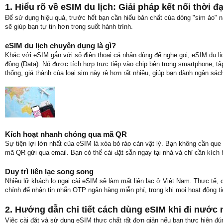
1. Hiểu rõ về eSIM du lịch: Giải pháp kết nối thời đ
Để sử dụng hiệu quả, trước hết bạn cần hiểu bản chất của dòng "sim ảo" 
sẽ giúp bạn tự tin hơn trong suốt hành trình.
eSIM du lịch chuyên dụng là gì?
Khác với eSIM gắn với số điện thoại cá nhân dùng để nghe gọi, eSIM du lịc
động (Data). Nó được tích hợp trực tiếp vào chip bên trong smartphone, t
thống, giá thành của loại sim này rẻ hơn rất nhiều, giúp bạn dành ngân sá
Kích hoạt nhanh chóng qua mã QR
Sự tiện lợi lớn nhất của eSIM là xóa bỏ rào cản vật lý. Bạn không cần que
mã QR gửi qua email. Bạn có thể cài đặt sẵn ngay tại nhà và chỉ cần kíc
Duy trì liên lạc song song
Nhiều lữ khách lo ngại cài eSIM sẽ làm mất liên lạc ở Việt Nam. Thực tế,
chính để nhận tin nhắn OTP ngân hàng miễn phí, trong khi mọi hoạt động ti
2. Hướng dẫn chi tiết cách dùng eSIM khi đi nước 
Việc cài đặt và sử dụng eSIM thực chất rất đơn giản nếu bạn thực hiện đún