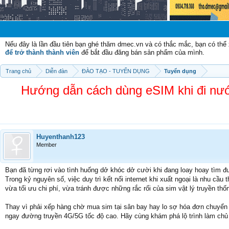
Chào mừng cá
Nếu đây là lần đầu tiên bạn ghé thăm dmec.vn và có thắc mắc, bạn có th
để trở thành thành viên
để bắt đầu đăng bán sản phẩm của mình.
Trang chủ
Diễn đàn
ĐÀO TẠO - TUYỂN DỤNG
Tuyển dụng
Hướng dẫn cách dùng eSIM khi đi nước 
Huyenthanh123
Member
Bạn đã từng rơi vào tình huống dở khóc dở cười khi đang loay hoay tìm đ
Trong kỷ nguyên số, việc duy trì kết nối internet khi xuất ngoại là nhu cầu 
vừa tối ưu chi phí, vừa tránh được những rắc rối của sim vật lý truyền thố
Thay vì phải xếp hàng chờ mua sim tại sân bay hay lo sợ hóa đơn chuyển 
ngay đường truyền 4G/5G tốc độ cao. Hãy cùng khám phá lộ trình làm ch