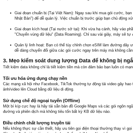
Giai đoạn chuẩn bị (Tại Việt Nam): Ngay sau khi mua gói cước, bạn 
Nhật Bản") để dễ quản lý. Việc chuẩn bị trước giúp bạn chủ động xử
Giai đoạn kích hoạt (Tại nước sở tại): Khi vừa hạ cánh, hãy vào phầ
"Chuyển vùng dữ liệu" (Data Roaming). Chỉ sau vài giây, máy sẽ tự 
Quản lý linh hoạt: Bạn có thể tùy chỉnh chọn eSIM làm đường dây ưu
dễ dàng chuyển đổi giữa các gói cước ngay trên máy mà không cần
3. Mẹo kiểm soát dung lượng Data để không bị ngắ
Tiết kiệm data không chỉ là tiết kiệm tiền mà còn đảm bảo bạn luôn có mạ
Tối ưu hóa ứng dụng chạy nền
Các mạng xã hội như Facebook, TikTok thường tự động tải video gây hao t
ảnh/video lên Cloud bằng dữ liệu di động.
Sử dụng chế độ ngoại tuyến (Offline)
Một bí kíp cực hay là hãy tải sẵn bản đồ Google Maps và các gói ngôn ngữ
đường và phiên dịch mà không tiêu tốn bất kỳ KB dữ liệu nào.
Điều chỉnh chất lượng truyền tải
Nếu không thực sự cần thiết, hãy ưu tiên gọi điện thoại thường thay vì gọ