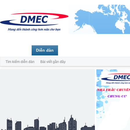
Trang chủ
Diễn đàn
Thành viên
Tìm kiếm diễn đàn
Bài viết gần đây