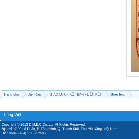
Trang chủ
Diễn đàn
GIAO LƯU - KẾT BẠN - LIÊN KẾT
Giao lưu
Tiếng Việt
Copyright © 2013 D.M.E.C Co.,Ltd, All Rights Reserved.
Địa chỉ: K190 Lê Duẩn, P. Tân chính, Q. Thanh Khê, Thp. Đà Nẵng, Việt Nam.
Điện thoại: (+84) 5113752506