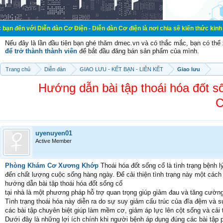
Diễn đàn Cơ Điện - Diễn đàn Cơ điện là nơi chia sẽ kiến thức kinh nghiệm trong
Nếu đây là lần đầu tiên bạn ghé thăm dmec.vn và có thắc mắc, bạn có th
để trở thành thành viên
để bắt đầu đăng bán sản phẩm của mình.
Trang chủ
Diễn đàn
GIAO LƯU - KẾT BẠN - LIÊN KẾT
Giao lưu
Hướng dẫn bài tập thoái hóa đốt
C
uyenuyen01
Active Member
Phòng Khám Cơ Xương Khớp
Thoái hóa đốt sống cổ là tình trạng bệnh 
đến chất lượng cuộc sống hàng ngày. Để cải thiện tình trạng này một cách 
hướng dẫn bài tập thoái hóa đốt sống cổ
tại nhà là một phương pháp hỗ trợ quan trọng giúp giảm đau và tăng cường
Tình trạng thoái hóa này diễn ra do sự suy giảm cấu trúc của đĩa đệm và s
các bài tập chuyên biệt giúp làm mềm cơ, giảm áp lực lên cột sống và cải 
Dưới đây là những lợi ích chính khi người bệnh áp dụng đúng các bài tập 