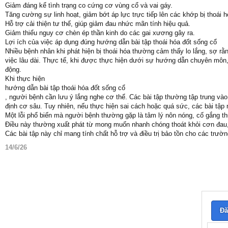
Giảm đáng kể tình trạng co cứng cơ vùng cổ và vai gáy.
Tăng cường sự linh hoạt, giảm bớt áp lực trực tiếp lên các khớp bị thoái h
Hỗ trợ cải thiện tư thế, giúp giảm đau nhức mãn tính hiệu quả.
Giảm thiểu nguy cơ chèn ép thần kinh do các gai xương gây ra.
Lợi ích của việc áp dụng đúng hướng dẫn bài tập thoái hóa đốt sống cổ
Nhiều bệnh nhân khi phát hiện bị thoái hóa thường cảm thấy lo lắng, sợ r
việc lâu dài. Thực tế, khi được thực hiện dưới sự hướng dẫn chuyên môn,
động.
Khi thực hiện
hướng dẫn bài tập thoái hóa đốt sống cổ
, người bệnh cần lưu ý lắng nghe cơ thể. Các bài tập thường tập trung vào
định cơ sâu. Tuy nhiên, nếu thực hiện sai cách hoặc quá sức, các bài tập
Một lỗi phổ biến mà người bệnh thường gặp là tâm lý nôn nóng, cố gắng t
Điều này thường xuất phát từ mong muốn nhanh chóng thoát khỏi cơn đau, n
Các bài tập này chỉ mang tính chất hỗ trợ và điều trị bảo tồn cho các trư
14/6/26
Đă