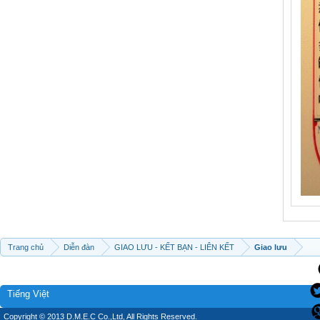
Trang chủ
Diễn đàn
GIAO LƯU - KẾT BẠN - LIÊN KẾT
Giao lưu
Tiếng Việt
Copyright © 2013 D.M.E.C Co.,Ltd, All Rights Reserved.