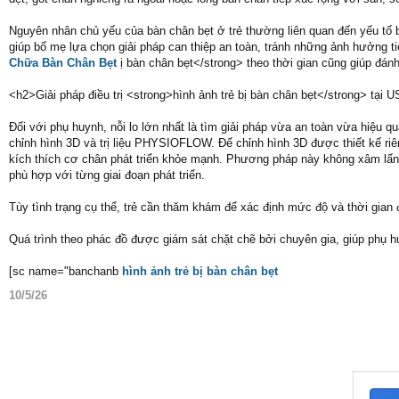
Nguyên nhân chủ yếu của bàn chân bẹt ở trẻ thường liên quan đến yếu tố 
giúp bố mẹ lựa chọn giải pháp can thiệp an toàn, tránh những ảnh hưởng ti
Chữa Bàn Chân Bẹt
ị bàn chân bẹt</strong> theo thời gian cũng giúp đánh
<h2>Giải pháp điều trị <strong>hình ảnh trẻ bị bàn chân bẹt</strong> tại
Đối với phụ huynh, nỗi lo lớn nhất là tìm giải pháp vừa an toàn vừa hiệ
chỉnh hình 3D và trị liệu PHYSIOFLOW. Đế chỉnh hình 3D được thiết kế ri
kích thích cơ chân phát triển khỏe mạnh. Phương pháp này không xâm lấn,
phù hợp với từng giai đoạn phát triển.
Tùy tình trạng cụ thể, trẻ cần thăm khám để xác định mức độ và thời gian 
Quá trình theo phác đồ được giám sát chặt chẽ bởi chuyên gia, giúp phụ hu
[sc name="banchanb
hình ảnh trẻ bị bàn chân bẹt
10/5/26