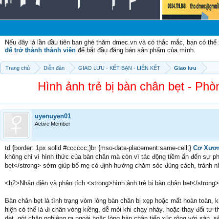
Chà
Nếu đây là lần đầu tiên bạn ghé thăm dmec.vn và có thắc mắc, bạn có th
để trở thành thành viên
để bắt đầu đăng bán sản phẩm của mình.
Trang chủ
Diễn đàn
GIAO LƯU - KẾT BẠN - LIÊN KẾT
Giao lưu
Hình ảnh trẻ bị bàn chân bẹt - P
uyenuyen01
Active Member
td {border: 1px solid #cccccc;}br {mso-data-placement:same-cell;}
Cơ Xươn
không chỉ vì hình thức của bàn chân mà còn vì tác động tiềm ẩn đến sự ph
bẹt</strong> sớm giúp bố mẹ có định hướng chăm sóc đúng cách, tránh nh
<h2>Nhận diện và phân tích <strong>hình ảnh trẻ bị bàn chân bẹt</strong
Bàn chân bẹt là tình trạng vòm lòng bàn chân bị xẹp hoặc mất hoàn toàn, kh
hiện có thể là đi chân vòng kiềng, dễ mỏi khi chạy nhảy, hoặc thay đổi tư
dẹt, gót chân nghiêng ra ngoài hoặc lòng bàn chân tiếp xúc rộng với sàn,