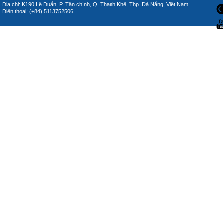
Địa chỉ: K190 Lê Duẩn, P. Tân chính, Q. Thanh Khê, Thp. Đà Nẵng, Việt Nam.
Điện thoại: (+84) 5113752506