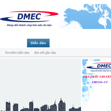
Trang chủ
Diễn đàn
Thành viên
Tìm kiếm diễn đàn
Bài viết gần đây