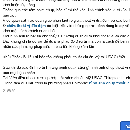
kinh hoặc tủy sống.
Thông qua các tấm phim chụp, bác sĩ có thể xác định chính xác vị trí đĩa 
bao xơ.
Việc quan sát trực quan giúp phân biệt rõ giữa thoát vị đĩa đệm và các bệ
Đ
chữa thoát vị đĩa đệm
ặc biệt, đối với những người bệnh đang lo sợ về 
kinh một cách khách quan nhất.
Một hình ảnh rõ nét sẽ cho thấy sự tương quan giữa khối thoát vị và các c
Đây không chỉ là cơ sở để đưa ra phác đồ điều trị mà còn là cách để bệnh 
nhận các phương pháp điều trị bảo tồn không xâm lấn.
<h2>Phác đồ điều trị bảo tồn không phẫu thuật chuẩn Mỹ tại USAC</h2>
Sau khi đã xác định rõ tình trạng bệnh qua <strong>hình ảnh chụp thoát vị 
của mọi bệnh nhân.
Tại Viện điều trị cơ xương khớp cột sống chuẩn Mỹ USAC Chiropractic, chú
Trọng tâm của liệu trình là phương pháp Chiroprac
hình ảnh chụp thoát v
21/5/26
Đă