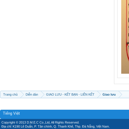
Trang chủ
Diễn đàn
GIAO LƯU - KẾT BẠN - LIÊN KẾT
Giao lưu
Tiếng Việt
Copyright © 2013 D.M.E.C Co.,Ltd, All Rights Reserved.
Địa chỉ: K190 Lê Duẩn, P. Tân chính, Q. Thanh Khê, Thp. Đà Nẵng, Việt Nam.