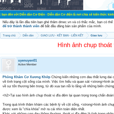
Diễn đàn Cơ Điện - Diễn đàn Cơ điện là nơi chia sẽ kiến thức kinh nghiệm trong
Nếu đây là lần đầu tiên bạn ghé thăm dmec.vn và có thắc mắc, bạn có th
để trở thành thành viên
để bắt đầu đăng bán sản phẩm của mình.
Trang chủ
Diễn đàn
GIAO LƯU - KẾT BẠN - LIÊN KẾT
Giao lưu
Hình ảnh chụp thoát 
uyenuyen01
Active Member
Phòng Khám Cơ Xương Khớp
Chứng kiến những cơn đau thắt lưng dai d
về tình trạng cột sống của mình. Việc tìm hiểu và quan sát <strong>hình ả
về sự tổn thương bên trong, từ đó xua tan nỗi lo lắng về những biến chứng
<h2>Tại sao hình ảnh chụp thoát vị đĩa đệm lại quan trọng trong chẩn đoá
Trong quá trình thăm khám các bệnh lý về cột sống, <strong>hình ảnh chụp
được xem là "chìa khóa" mở ra cái nhìn toàn diện nhất.
Khác với những cơn đau thông thường, thoát vị đĩa đệm là tình trạng nhân 