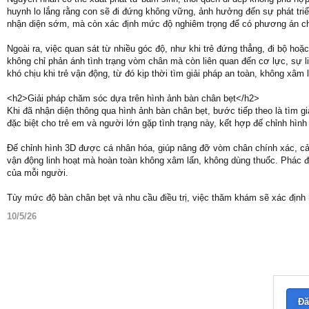
huynh lo lắng rằng con sẽ đi đứng không vững, ảnh hưởng đến sự phát triể
nhận diện sớm, mà còn xác định mức độ nghiêm trọng để có phương án c
Ngoài ra, việc quan sát từ nhiều góc độ, như khi trẻ đứng thẳng, đi bộ hoặ
không chỉ phản ánh tình trạng vòm chân mà còn liên quan đến cơ lực, sự 
khó chịu khi trẻ vận động, từ đó kịp thời tìm giải pháp an toàn, không xâm 
<h2>Giải pháp chăm sóc dựa trên hình ảnh bàn chân bẹt</h2>
Khi đã nhận diện thông qua hình ảnh bàn chân bẹt, bước tiếp theo là tìm
đặc biệt cho trẻ em và người lớn gặp tình trạng này, kết hợp đế chỉnh hìn
Đế chỉnh hình 3D được cá nhân hóa, giúp nâng đỡ vòm chân chính xác, cả
vận động linh hoạt mà hoàn toàn không xâm lấn, không dùng thuốc. Phác đồ
của mỗi người.
Tùy mức độ bàn chân bẹt và nhu cầu điều trị, việc thăm khám sẽ xác định
10/5/26
Đă