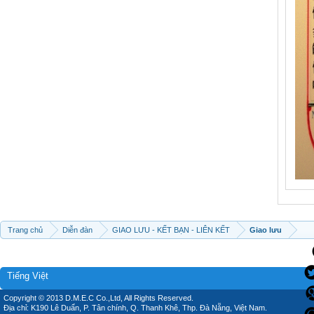
Trang chủ
Diễn đàn
GIAO LƯU - KẾT BẠN - LIÊN KẾT
Giao lưu
Tiếng Việt
Copyright © 2013 D.M.E.C Co.,Ltd, All Rights Reserved.
Địa chỉ: K190 Lê Duẩn, P. Tân chính, Q. Thanh Khê, Thp. Đà Nẵng, Việt Nam.