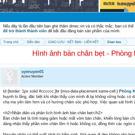
Nếu đây là lần đầu tiên bạn ghé thăm dmec.vn và có thắc mắc, bạn có th
để trở thành thành viên
để bắt đầu đăng bán sản phẩm của mình.
Trang chủ
Diễn đàn
GIAO LƯU - KẾT BẠN - LIÊN KẾT
Giao lưu
Hình ảnh bàn chân bẹt - Phòn
uyenuyen01
Active Member
td {border: 1px solid #cccccc;}br {mso-data-placement:same-cell;}
Phòng K
huynh lo lắng, đặc biệt khi nhận thấy con mình đi lại không vững hoặc có
cha mẹ yên tâm hơn và có hướng chăm sóc phù hợp. Việc quan sát hình ản
<h2>Nhận diện và phân tích hình ảnh bàn chân bẹt</h2>
Bàn chân bẹt là tình trạng giảm hoặc mất vòm bàn chân, khiến lòng bàn ch
dàng nhận thấy phần vòm chân lõm ít hoặc không có, đồng thời các ngón ch
Nguyên nhân có thể xuất phát từ bẩm sinh, thói quen đi dép không phù hợp