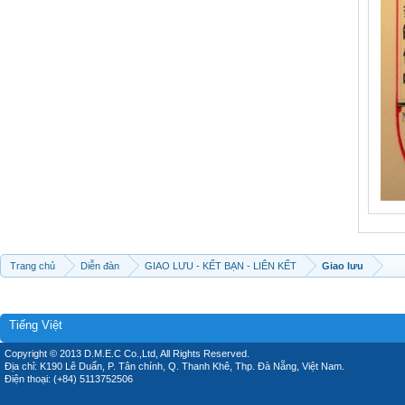
Trang chủ
Diễn đàn
GIAO LƯU - KẾT BẠN - LIÊN KẾT
Giao lưu
Tiếng Việt
Copyright © 2013 D.M.E.C Co.,Ltd, All Rights Reserved.
Địa chỉ: K190 Lê Duẩn, P. Tân chính, Q. Thanh Khê, Thp. Đà Nẵng, Việt Nam.
Điện thoại: (+84) 5113752506