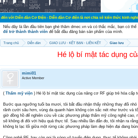
đàn Cơ Điện - Diễn đàn Cơ điện là nơi chia sẽ kiến thức kinh nghiệm trong lãnh
Nếu đây là lần đầu tiên bạn ghé thăm dmec.vn và có thắc mắc, bạn có th
để trở thành thành viên
để bắt đầu đăng bán sản phẩm của mình.
Trang chủ
Diễn đàn
GIAO LƯU - KẾT BẠN - LIÊN KẾT
Giao lưu
Hé lộ bí mật tác dụng củ
mimi01
Active Member
(
Thẩm mỹ viện
) Hé lộ bí mật tác dụng của nâng cơ RF giúp trẻ hóa cấp t
Bước qua ngưỡng tuổi ba mươi, tôi bắt đầu nhận thấy những thay đổi nh
rãnh cười sâu hơn, vùng da quanh hàm không còn sắc nét như trước và tổ
giờ đồng hồ để nghiên cứu về các phương pháp thẩm mỹ công nghệ cao, như
sẽ không đi đôi với hiệu quả thực tế. Sau nhiều lần đắn đo, tôi nhận ra rằn
không bị lạc lối giữa một rừng các phương pháp làm đẹp hiện đại đang bùn
Công nghệ RF, hay còn gọi là sóng vô tuyến điện dung, thực tế không phải