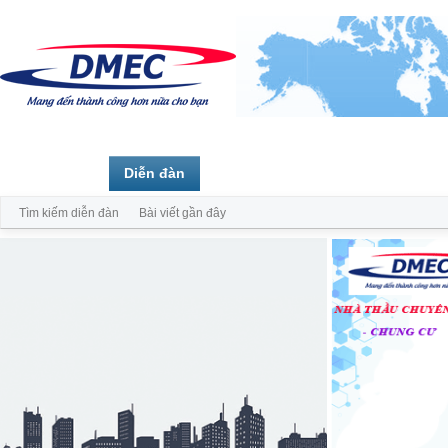
Trang chủ
Diễn đàn
Thành viên
Tìm kiếm diễn đàn
Bài viết gần đây