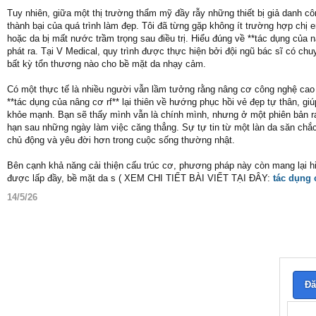
Tuy nhiên, giữa một thị trường thẩm mỹ đầy rẫy những thiết bị giả danh cô
thành bại của quá trình làm đẹp. Tôi đã từng gặp không ít trường hợp chị
hoặc da bị mất nước trầm trọng sau điều trị. Hiểu đúng về **tác dụng của 
phát ra. Tại V Medical, quy trình được thực hiện bởi đội ngũ bác sĩ có ch
bất kỳ tổn thương nào cho bề mặt da nhạy cảm.
Có một thực tế là nhiều người vẫn lầm tưởng rằng nâng cơ công nghệ cao
**tác dụng của nâng cơ rf** lại thiên về hướng phục hồi vẻ đẹp tự thân,
khỏe mạnh. Bạn sẽ thấy mình vẫn là chính mình, nhưng ở một phiên bản 
hạn sau những ngày làm việc căng thẳng. Sự tự tin từ một làn da săn chắ
chủ động và yêu đời hơn trong cuộc sống thường nhật.
Bên cạnh khả năng cải thiện cấu trúc cơ, phương pháp này còn mang lại hi
được lấp đầy, bề mặt da s ( XEM CHI TIẾT BÀI VIẾT TẠI ĐÂY:
tác dụng 
14/5/26
Đă