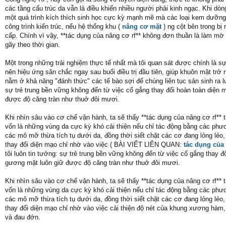
các tầng cấu trúc da vẫn là điều khiến nhiều người phải kinh ngạc. Khi dòng
một quá trình kích thích sinh học cực kỳ mạnh mẽ mà các loại kem dưỡng
công trình kiến trúc, nếu hệ thống khu (
nâng cơ mặt
) ng cột bên trong bị
cấp. Chính vì vậy, **tác dụng của nâng cơ rf** không đơn thuần là làm mờ đi 
gãy theo thời gian.
Một trong những trải nghiệm thực tế nhất mà tôi quan sát được chính là sự 
nên hiệu ứng săn chắc ngay sau buổi điều trị đầu tiên, giúp khuôn mặt trở
nằm ở khả năng "đánh thức" các tế bào sợi để chúng liên tục sản sinh ra l
sự trẻ trung bền vững không đến từ việc cố gắng thay đổi hoàn toàn diện m
được độ căng tràn như thuở đôi mươi.
Khi nhìn sâu vào cơ chế vận hành, ta sẽ thấy **tác dụng của nâng cơ rf** t
vốn là những vùng da cực kỳ khó cải thiện nếu chỉ tác động bằng các ph
các mô mỡ thừa tích tụ dưới da, đồng thời siết chặt các cơ đang lỏng lẻo
thay đổi diện mạo chỉ nhờ vào việc ( BÀI VIẾT LIÊN QUAN:
tác dụng của
tôi luôn tin tưởng: sự trẻ trung bền vững không đến từ việc cố gắng thay đ
gương mặt luôn giữ được độ căng tràn như thuở đôi mươi.
Khi nhìn sâu vào cơ chế vận hành, ta sẽ thấy **tác dụng của nâng cơ rf** t
vốn là những vùng da cực kỳ khó cải thiện nếu chỉ tác động bằng các ph
các mô mỡ thừa tích tụ dưới da, đồng thời siết chặt các cơ đang lỏng lẻo
thay đổi diện mạo chỉ nhờ vào việc cải thiện độ nét của khung xương hàm, 
và đau đớn.