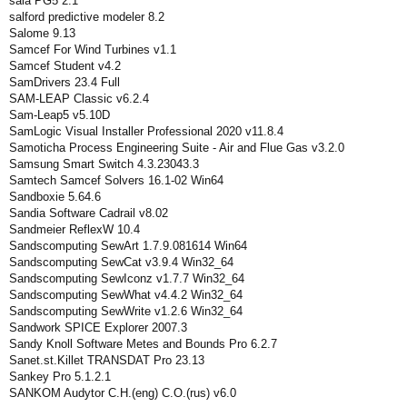
saia PG5 2.1
salford predictive modeler 8.2
Salome 9.13
Samcef For Wind Turbines v1.1
Samcef Student v4.2
SamDrivers 23.4 Full
SAM-LEAP Classic v6.2.4
Sam-Leap5 v5.10D
SamLogic Visual Installer Professional 2020 v11.8.4
Samoticha Process Engineering Suite - Air and Flue Gas v3.2.0
Samsung Smart Switch 4.3.23043.3
Samtech Samcef Solvers 16.1-02 Win64
Sandboxie 5.64.6
Sandia Software Cadrail v8.02
Sandmeier ReflexW 10.4
Sandscomputing SewArt 1.7.9.081614 Win64
Sandscomputing SewCat v3.9.4 Win32_64
Sandscomputing SewIconz v1.7.7 Win32_64
Sandscomputing SewWhat v4.4.2 Win32_64
Sandscomputing SewWrite v1.2.6 Win32_64
Sandwork SPICE Explorer 2007.3
Sandy Knoll Software Metes and Bounds Pro 6.2.7
Sanet.st.Killet TRANSDAT Pro 23.13
Sankey Pro 5.1.2.1
SANKOM Audytor C.H.(eng) C.O.(rus) v6.0