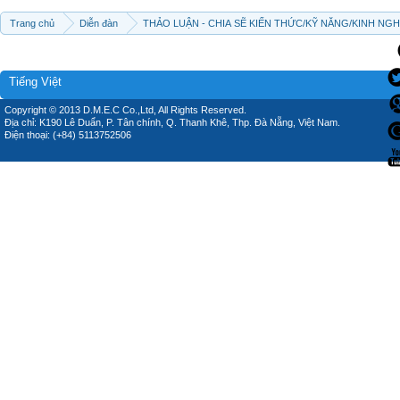
Trang chủ
Diễn đàn
THẢO LUẬN - CHIA SẼ KIẾN THỨC/KỸ NĂNG/KINH NG
Tiếng Việt
Copyright © 2013 D.M.E.C Co.,Ltd, All Rights Reserved.
Địa chỉ: K190 Lê Duẩn, P. Tân chính, Q. Thanh Khê, Thp. Đà Nẵng, Việt Nam.
Điện thoại: (+84) 5113752506