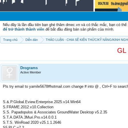
C
Nếu đây là lần đầu tiên bạn ghé thăm dmec.vn và có thắc mắc, bạn có th
để trở thành thành viên
để bắt đầu đăng bán sản phẩm của mình.
Trang chủ
Diễn đàn
THẢO LUẬN - CHIA SẼ KIẾN THỨC/KỸ NĂNG/KINH NG
GL 
Drograms
Active Member
Pls try email to yamile5678#hotmail.com change # into @ , Ctrl+F to searc
S.&.P.Global.Eview.Enterprise.2025.v14.Win64
S.FRAME.2012.v10.Collection
S.S. Papadopulos & Associates GroundWater Desktop v5.2.35
S.T.A.DATA.3Muri.Pro.v14.0.0.1
S.T.S. WinRoad 2020 v25.1.1.2646
S5 PLC v7.2