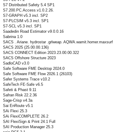
S7 Distributed Safety 5.4 SP1
S7.200.PC.Access.v1.0.2.26.
S7-GRAPH v5.3 incl. SP2
S7-PLCSIM v5.3 incl. SP1
S7-SCL v5.3 incl. SP1
Saadedin Road Estimator v9.0.0.16
Sabrina 1.0
SACS . Ariane. hydrostar .grlweap. AQWA.wamit.homer.maxsurf
SACS 2025 (25.00.00.136)
SACS CONNECT Edition 2023.23.00.00.322
SACS Offshore Structure 2023
SadloCAD v3.0
Safe Software FME Desktop 2024.0
Safe Software FME Flow 2026.1 (26103)
Safer Systems Trace v10.2
SafeTech FE-Safe v6.5
Safeti & Phast 9.11
Safran Risk 22.2.36
Sage-Crisp v4.3a
Sai EnRoute v5.1
SAi Flexi 25.3
SAi FlexiCOMPLETE 26.2
SAI FlexiSign & Print 24.1 Full
SAI Production Manager 25.3