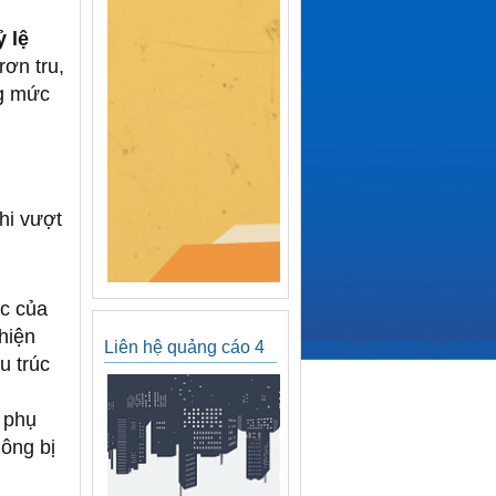
ỷ lệ
rơn tru,
g mức
khi vượt
c của
hiện
Liên hệ quảng cáo 4
u trúc
p phụ
ông bị