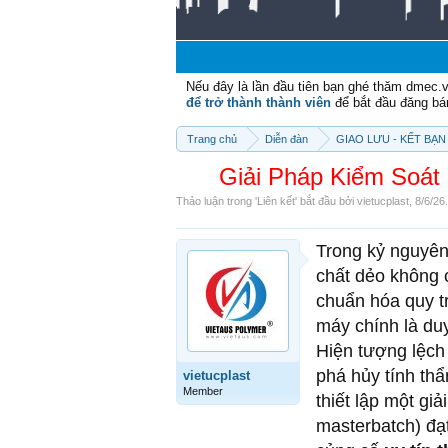
Nếu đây là lần đầu tiên bạn ghé thăm dmec.
để trở thành thành viên
để bắt đầu đăng bá
Trang chủ
Diễn đàn
GIAO LƯU - KẾT BẠN 
Giải Pháp Kiểm Soát
Thảo luận trong '
Liên kết
' bắt đầu bởi
vietucplast
,
8/6/26
.
Trong kỷ nguyên
chất dẻo không 
chuẩn hóa quy tr
máy chính là duy
Hiện tượng lệch 
phá hủy tính thẩ
vietucplast
Member
thiết lập một gi
masterbatch) đạ