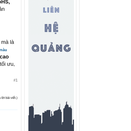
oHS,
ản
 mà là
 màu
 cao
tối ưu,
#1
ời bài viết.)