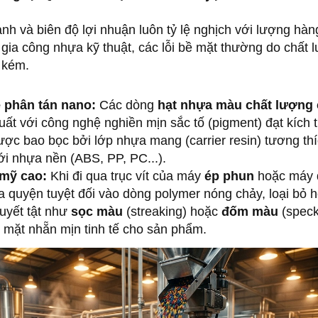
nh và biên độ lợi nhuận luôn tỷ lệ nghịch với lượng hàng
 gia công nhựa kỹ thuật, các lỗi bề mặt thường do chất 
 kém.
 phân tán nano:
Các dòng
hạt nhựa màu chất lượng
ất với công nghệ nghiền mịn sắc tố (pigment) đạt kích
ược bao bọc bởi lớp nhựa mang (carrier resin) tương th
i nhựa nền (ABS, PP, PC...).
 mỹ cao:
Khi đi qua trục vít của máy
ép phun
hoặc máy 
 quyện tuyệt đối vào dòng polymer nóng chảy, loại bỏ 
uyết tật như
sọc màu
(streaking) hoặc
đốm màu
(speck
 mặt nhẵn mịn tinh tế cho sản phẩm.