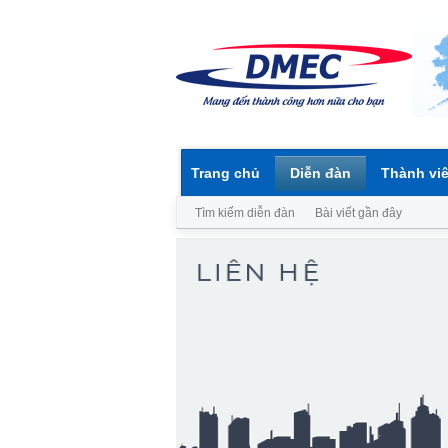
Trang chủ
Diễn đàn
Thành vi
Tìm kiếm diễn đàn
Bài viết gần đây