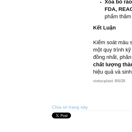
Xóa bỏ rào
FDA, REA
phẩm thâm 
Kết Luận
Kiểm soát màu s
một quy trình kỹ
đồng nhất, phân 
chất lượng th
hiệu quả và sinh
vietucplast
8/6/26
,
Chia sẻ trang này