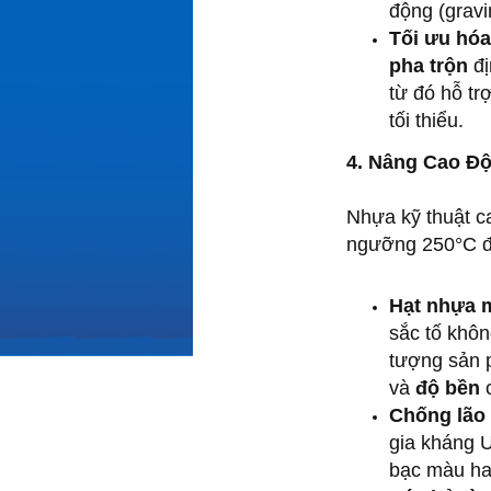
động (gravi
Tối ưu hóa
pha trộn
đị
từ đó hỗ tr
tối thiểu.
4. Nâng Cao Đ
Nhựa kỹ thuật ca
ngưỡng 250°C đ
Hạt nhựa m
sắc tố khôn
tượng sản p
và
độ bền
c
Chống lão 
gia kháng 
bạc màu hay