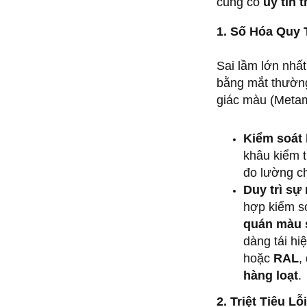
củng cố
uy tín 
1. Số Hóa Quy
Sai lầm lớn nhấ
bằng mắt thường
giác màu (Meta
Kiểm soát 
khâu kiểm 
đo lường c
Duy trì sự
hợp kiểm so
quán màu 
dàng tái h
hoặc
RAL
,
hàng loạt
.
2. Triệt Tiêu 