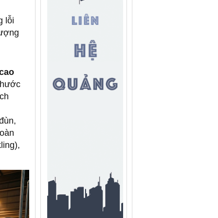
 lỗi
lượng
 cao
 thước
ích
đùn,
hoàn
ling),