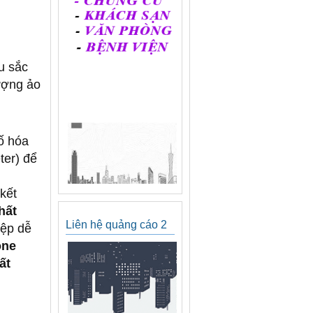
u sắc
ượng ảo
ố hóa
ter) để
kết
hất
Liên hệ quảng cáo 2
iệp dễ
one
ất