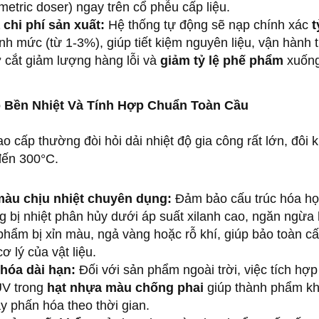
metric doser) ngay trên cổ phễu cấp liệu.
 chi phí sản xuất:
Hệ thống tự động sẽ nạp chính xác
t
nh mức (từ 1-3%), giúp tiết kiệm nguyên liệu, vận hành t
ợ cắt giảm lượng hàng lỗi và
giảm tỷ lệ phế phẩm
xuốn
ộ Bền Nhiệt Và Tính Hợp Chuẩn Toàn Cầu
o cấp thường đòi hỏi dải nhiệt độ gia công rất lớn, đôi 
ến 300°C.
àu chịu nhiệt chuyên dụng:
Đảm bảo cấu trúc hóa họ
g bị nhiệt phân hủy dưới áp suất xilanh cao, ngăn ngừa 
hẩm bị xỉn màu, ngả vàng hoặc rỗ khí, giúp bảo toàn cấ
ơ lý của vật liệu.
hóa dài hạn:
Đối với sản phẩm ngoài trời, việc tích hợ
UV trong
hạt nhựa màu chống phai
giúp thành phẩm kh
 phấn hóa theo thời gian.