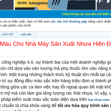
Chào mừng các bạn đến với Diễn đàn Cơ Điện - Diễ
vn và có thắc mắc, bạn có thể xem
các câu hỏi thường gặp
bằng cách nhấn 
n sản phẩm của mình.
- LIÊN KẾT
Liên kết
 Màu Cho Nhà Máy Sản Xuất Nhựa Hiện Đ
 công nghiệp 4.0, sự thành bại của một doanh nghiệp g
còn chỉ dựa vào sản lượng mà phụ thuộc lớn vào năng l
ình. Một trong những thách thức kỹ thuật lớn nhất tại c
 trì sự đồng đều màu sắc trên hàng triệu đơn vị thành 
tông giữa các ca làm việc hay lỗi ngoại quan bề mặt kh
m mỹ mà còn làm gia tăng lượng rác thải nhựa. Vì vậy, 
ải pháp kiểm soát màu sắc toàn diện dựa trên
hạt nhựa màu
t chuẩn là chìa khóa vàng để
tối ưu hóa quy trình sản 