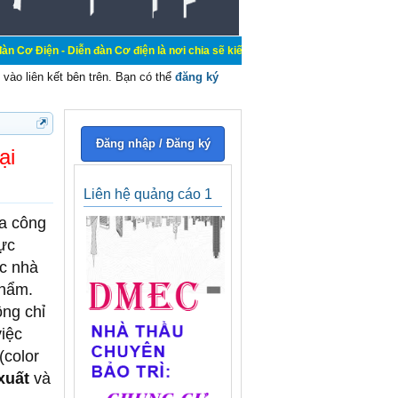
n đàn Cơ điện là nơi chia sẽ kiến thức kinh nghiệm trong lãnh vực cơ điện, mu
vào liên kết bên trên. Bạn có thể
đăng ký
Đăng nhập / Đăng ký
ại
Liên hệ quảng cáo 1
ia công
ực
ác nhà
phẩm.
ông chỉ
việc
(color
xuất
và