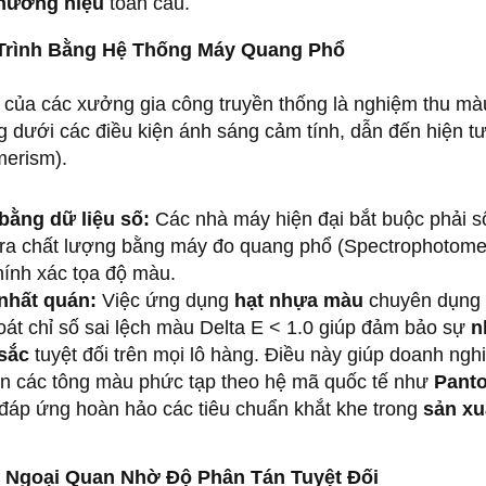
thương hiệu
toàn cầu.
 Trình Bằng Hệ Thống Máy Quang Phổ
t của các xưởng gia công truyền thống là nghiệm thu mà
 dưới các điều kiện ánh sáng cảm tính, dẫn đến hiện t
merism).
bằng dữ liệu số:
Các nhà máy hiện đại bắt buộc phải s
tra chất lượng bằng máy đo quang phổ (Spectrophotome
hính xác tọa độ màu.
 nhất quán:
Việc ứng dụng
hạt nhựa màu
chuyên dụng 
át chỉ số sai lệch màu Delta E < 1.0 giúp đảm bảo sự
n
sắc
tuyệt đối trên mọi lô hàng. Điều này giúp doanh ngh
iện các tông màu phức tạp theo hệ mã quốc tế như
Pant
 đáp ứng hoàn hảo các tiêu chuẩn khắt khe trong
sản xu
Lỗi Ngoại Quan Nhờ Độ Phân Tán Tuyệt Đối