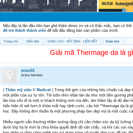
Chào mừng 
Nếu đây là lần đầu tiên bạn ghé thăm dmec.vn và có thắc mắc, bạn có th
để trở thành thành viên
để bắt đầu đăng bán sản phẩm của mình.
Trang chủ
Diễn đàn
GIAO LƯU - KẾT BẠN - LIÊN KẾT
Giao lưu
Giải mã Thermage da là gì 
mimi01
Active Member
(
Thẩm mỹ viện V Medical
) Trong thế giới của những tiêu chuẩn cái đẹp 
một phần của sự tự tôn. Tôi luôn nhìn nhận làn da như một tấm gương phả
lão hóa vốn dĩ là một vị khách không mời mà đến, âm thầm lấy đi độ đàn
hiển hiện rõ nét hơn ở khóe mắt hay rãnh cười, câu hỏi **thermage da là 
học. Đây không đơn thuần là một phương pháp làm đẹp mà là một cuộc cách
Nhiều người vẫn thường nhầm tưởng rằng chỉ cần chăm sóc da kỹ lưỡng vớ
dưới lớp hạ bì mới là chìa khóa quyết định độ săn chắc, và khi các sợi này 
bạn nhận ra rằng công nghệ này sử dụng sóng vô tuyến đơn cực để tác động 