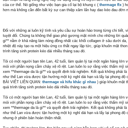
của cơ thể. Nó giống như việc bạn gia cố lại bộ khung c (
thermage flx
) h
hơn mà không cần đến bất kỳ sự can thiệp xâm lấn hay dao kéo đau đớn 
Đối với những ai luôn kỹ tính và yêu cầu sự hoàn hảo trong từng chi tiết
tuyệt đối. Chúng ta không thể giao phó gương mặt mình cho những lời quả
gì** nằm ở khả năng làm nóng đồng nhất các khối collagen ở sâu dưới da, t
nhiệt độ này tạo ra một hiệu ứng co thắt ngay lập tức, giúp khuôn mặt tho
trình tăng sinh protein kéo dài nhiều tháng sau đó.
Tôi có một người bạn tên Lan, 42 tuổi, làm quản lý tại một ngân hàng lớn 
mỏi với phần nọng cằm chảy xệ rõ rệt. Lan luôn lo sợ rằng việc thẩm mỹ sẽ
xem **thermage da là gì** và quyết định trải nghiệm. Kết quả không phải l
như thể Lan vừa được tận hưởng một kỳ nghỉ dài hạn và lấy lại phong độ c
BÀI VIẾT LIÊN QUAN:
thermage và hifu khác gì nhau
) giúp khuôn mặt t
quá trình tăng sinh protein kéo dài nhiều tháng sau đó.
Tôi có một người bạn tên Lan, 42 tuổi, làm quản lý tại một ngân hàng lớn 
mỏi với phần nọng cằm chảy xệ rõ rệt. Lan luôn lo sợ rằng việc thẩm mỹ sẽ
xem **thermage da là gì** và quyết định trải nghiệm. Kết quả không phải l
như thể Lan vừa được tận hưởng một kỳ nghỉ dài hạn và lấy lại phong độ c
nhưng ở phiên bản hoàn thiện nhất.