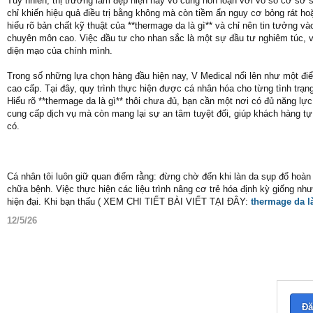
Tuy nhiên, thị trường làm đẹp hiện nay vô cùng hỗn loạn với vô số cơ sở
chỉ khiến hiệu quả điều trị bằng không mà còn tiềm ẩn nguy cơ bỏng rát ho
hiểu rõ bản chất kỹ thuật của **thermage da là gì** và chỉ nên tin tưởng và
chuyên môn cao. Việc đầu tư cho nhan sắc là một sự đầu tư nghiêm túc, v
diện mạo của chính mình.
Trong số những lựa chọn hàng đầu hiện nay, V Medical nổi lên như một đi
cao cấp. Tại đây, quy trình thực hiện được cá nhân hóa cho từng tình trạn
Hiểu rõ **thermage da là gì** thôi chưa đủ, bạn cần một nơi có đủ năng l
cung cấp dịch vụ mà còn mang lại sự an tâm tuyệt đối, giúp khách hàng tự
có.
Cá nhân tôi luôn giữ quan điểm rằng: đừng chờ đến khi làn da sụp đổ hoàn
chữa bệnh. Việc thực hiện các liệu trình nâng cơ trẻ hóa định kỳ giống nh
hiện đại. Khi bạn thấu ( XEM CHI TIẾT BÀI VIẾT TẠI ĐÂY:
thermage da là
12/5/26
Đă