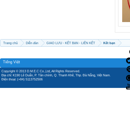
Trang chủ
Diễn đàn
GIAO LƯU - KẾT BẠN - LIÊN KẾT
Kết bạn
Tiếng Việt
Copyright © 2013 D.M.E.C Co.,Ltd, All Rights Reserved.
Địa chỉ: K190 Lê Duẩn, P. Tân chính, Q. Thanh Khê, Thp. Đà Nẵng, Việt Nam.
Điện thoại: (+84) 5113752506