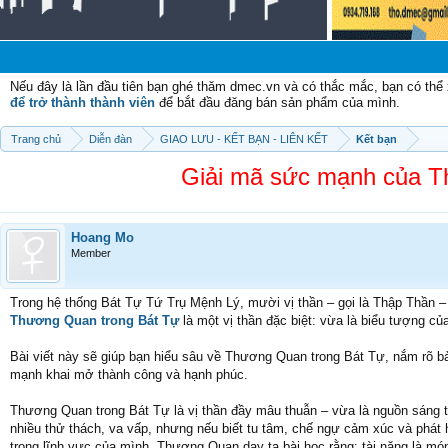
Nếu đây là lần đầu tiên bạn ghé thăm dmec.vn và có thắc mắc, bạn có th
để trở thành thành viên
để bắt đầu đăng bán sản phẩm của mình.
Trang chủ
Diễn đàn
GIAO LƯU - KẾT BẠN - LIÊN KẾT
Kết bạn
Giải mã sức mạnh của T
Hoang Mo
Member
Trong hệ thống Bát Tự Tứ Trụ Mệnh Lý, mười vị thần – gọi là Thập Thần 
Thương Quan trong Bát Tự
là một vị thần đặc biệt: vừa là biểu tượng củ
Bài viết này sẽ giúp bạn hiểu sâu về Thương Quan trong Bát Tự, nắm rõ b
mạnh khai mở thành công và hạnh phúc.
Thương Quan trong Bát Tự là vị thần đầy mâu thuẫn – vừa là nguồn sáng
nhiều thử thách, va vấp, nhưng nếu biết tu tâm, chế ngự cảm xúc và phát 
trong lĩnh vực của mình. Thương Quan dạy ta bài học rằng: tài năng là món