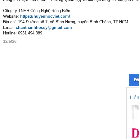
Công ty TNHH Công Nghệ Rồng Biển
Website:
https://huyenhocviet.com/
Địa chỉ: 194 Đường số 7, xã Bình Hưng, huyện Bình Chánh, TP.HCM.
Email:
chanthanhhocsy@gmail.com
Hotline: 0931 494 389
12/6/26
Đă
Liê