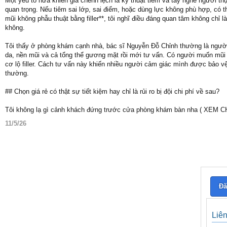
Một yếu tố nữa khiến giá chênh lệch là kỹ thuật tiêm và tay nghề người t
quan trọng. Nếu tiêm sai lớp, sai điểm, hoặc dùng lực không phù hợp, có t
mũi không phẫu thuật bằng filler**, tôi nghĩ điều đáng quan tâm không chỉ l
không.
Tôi thấy ở phòng khám cạnh nhà, bác sĩ Nguyễn Đỗ Chỉnh thường là người 
da, nền mũi và cả tổng thể gương mặt rồi mới tư vấn. Có người muốn mũi
cơ lộ filler. Cách tư vấn này khiến nhiều người cảm giác mình được bảo vệ
thường.
## Chọn giá rẻ có thật sự tiết kiệm hay chỉ là rủi ro bị đội chi phí về sau?
Tôi không lạ gì cảnh khách đứng trước cửa phòng khám bàn nha ( XEM 
11/5/26
Đă
Liê