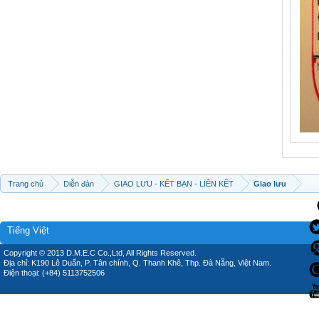
Trang chủ
Diễn đàn
GIAO LƯU - KẾT BẠN - LIÊN KẾT
Giao lưu
Tiếng Việt
Copyright © 2013 D.M.E.C Co.,Ltd, All Rights Reserved.
Địa chỉ: K190 Lê Duẩn, P. Tân chính, Q. Thanh Khê, Thp. Đà Nẵng, Việt Nam.
Điện thoại: (+84) 5113752506