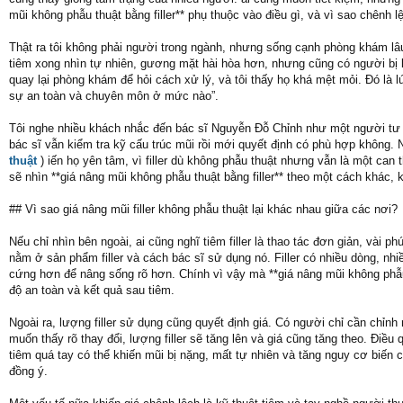
mũi không phẫu thuật bằng filler** phụ thuộc vào điều gì, và vì sao chênh l
Thật ra tôi không phải người trong ngành, nhưng sống cạnh phòng khám lâu
tiêm xong nhìn tự nhiên, gương mặt hài hòa hơn, nhưng cũng có người bị 
quay lại phòng khám để hỏi cách xử lý, và tôi thấy họ khá mệt mỏi. Đó là lú
sự an toàn và chuyên môn ở mức nào”.
Tôi nghe nhiều khách nhắc đến bác sĩ Nguyễn Đỗ Chỉnh như một người tư vấ
bác sĩ vẫn kiểm tra kỹ cấu trúc mũi rồi mới quyết định có phù hợp khôn
thuật
) iến họ yên tâm, vì filler dù không phẫu thuật nhưng vẫn là một can 
sẽ nhìn **giá nâng mũi không phẫu thuật bằng filler** theo một cách khác,
## Vì sao giá nâng mũi filler không phẫu thuật lại khác nhau giữa các nơi?
Nếu chỉ nhìn bên ngoài, ai cũng nghĩ tiêm filler là thao tác đơn giản, vài
nằm ở sản phẩm filler và cách bác sĩ sử dụng nó. Filler có nhiều dòng, nhi
cứng hơn để nâng sống rõ hơn. Chính vì vậy mà **giá nâng mũi không phẫu t
độ an toàn và kết quả sau tiêm.
Ngoài ra, lượng filler sử dụng cũng quyết định giá. Có người chỉ cần chỉn
muốn thấy rõ thay đổi, lượng filler sẽ tăng lên và giá cũng tăng theo. Điều
tiêm quá tay có thể khiến mũi bị nặng, mất tự nhiên và tăng nguy cơ biến 
đồng ý.