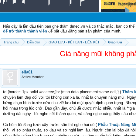
Ch
Nếu đây là lần đầu tiên bạn ghé thăm dmec.vn và có thắc mắc, bạn có th
để trở thành thành viên
để bắt đầu đăng bán sản phẩm của mình.
Trang chủ
Diễn đàn
GIAO LƯU - KẾT BẠN - LIÊN KẾT
Giao lưu
Giá nâng mũi không phẫ
ella01
Active Member
td {border: 1px solid #cccccc;}br {mso-data-placement:same-cell;} (
Thẩm M
chuyện làm đẹp đối với tôi không còn xa lạ, nhất là chuyện nâng mũi. Ngày 
hứng chụp hình trước cửa như để lưu lại một quyết định quan trọng. Nhưng
hỏi nhau trong lúc chờ. Dạo gần đây, chủ đề được nhắc nhiều nhất là **giá
dưỡng dài ngày. Tôi nghe riết thành quen, và càng nghe càng thấy câu ch
Có hôm tôi đang tưới cây trước sân thì nghe hai cô (
Phẫu Thuật Nâng M
thôi, vì sợ phẫu thuật, sợ đau và sợ nghỉ làm lâu. Người còn lại bảo đã hỏi v
cũng thấy giống tâm trạng của nhiều người: ai cũng muốn tiết kiệm, nhưng 