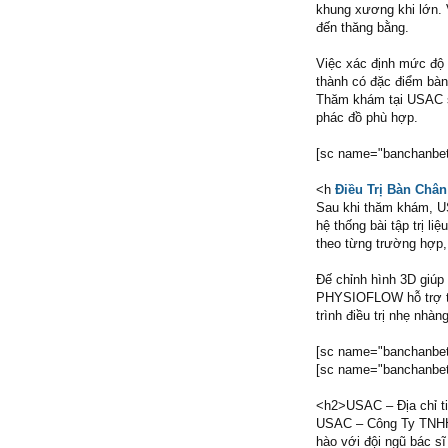
khung xương khi lớn. 
đến thăng bằng.
Việc xác định mức độ
thành có đặc điểm bàn 
Thăm khám tại USAC s
phác đồ phù hợp.
[sc name="banchanbet-
<h
Điều Trị Bàn Chân
Sau khi thăm khám, U
hệ thống bài tập trị 
theo từng trường hợp,
Đế chỉnh hình 3D giúp 
PHYSIOFLOW hỗ trợ tă
trình điều trị nhẹ nhà
[sc name="banchanbet
[sc name="banchanbet-
<h2>USAC – Địa chỉ t
USAC – Công Ty TNHH
hào với đội ngũ bác s