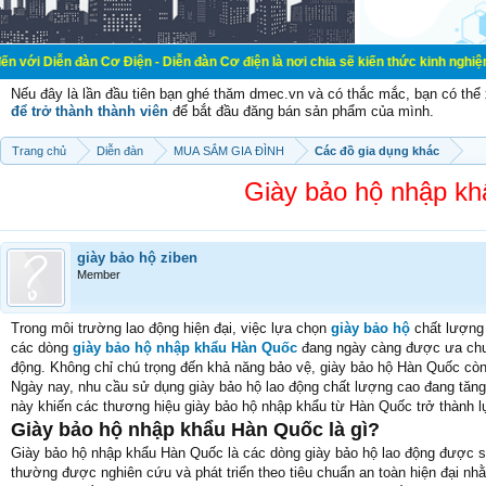
n Cơ Điện - Diễn đàn Cơ điện là nơi chia sẽ kiến thức kinh nghiệm trong lãnh 
Nếu đây là lần đầu tiên bạn ghé thăm dmec.vn và có thắc mắc, bạn có th
để trở thành thành viên
để bắt đầu đăng bán sản phẩm của mình.
Trang chủ
Diễn đàn
MUA SẮM GIA ĐÌNH
Các đồ gia dụng khác
Giày bảo hộ nhập k
giày bảo hộ ziben
Member
Trong môi trường lao động hiện đại, việc lựa chọn
giày bảo hộ
chất lượng 
các dòng
giày bảo hộ nhập khẩu Hàn Quốc
đang ngày càng được ưa chuộn
động. Không chỉ chú trọng đến khả năng bảo vệ, giày bảo hộ Hàn Quốc còn
Ngày nay, nhu cầu sử dụng giày bảo hộ lao động chất lượng cao đang tăng
này khiến các thương hiệu giày bảo hộ nhập khẩu từ Hàn Quốc trở thành 
Giày bảo hộ nhập khẩu Hàn Quốc là gì?
Giày bảo hộ nhập khẩu Hàn Quốc là các dòng giày bảo hộ lao động được s
thường được nghiên cứu và phát triển theo tiêu chuẩn an toàn hiện đại n