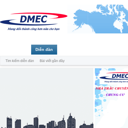
Trang chủ
Diễn đàn
Thành viên
Tìm kiếm diễn đàn
Bài viết gần đây