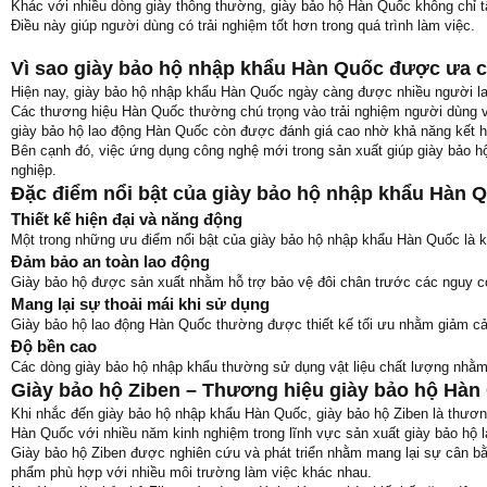
Khác với nhiều dòng giày thông thường, giày bảo hộ Hàn Quốc không chỉ tập
Điều này giúp người dùng có trải nghiệm tốt hơn trong quá trình làm việc.
Vì sao giày bảo hộ nhập khẩu Hàn Quốc được ưa 
Hiện nay, giày bảo hộ nhập khẩu Hàn Quốc ngày càng được nhiều người lao
Các thương hiệu Hàn Quốc thường chú trọng vào trải nghiệm người dùng với
giày bảo hộ lao động Hàn Quốc còn được đánh giá cao nhờ khả năng kết hợ
Bên cạnh đó, việc ứng dụng công nghệ mới trong sản xuất giúp giày bảo 
nghiệp.
Đặc điểm nổi bật của giày bảo hộ nhập khẩu Hàn 
Thiết kế hiện đại và năng động
Một trong những ưu điểm nổi bật của giày bảo hộ nhập khẩu Hàn Quốc là k
Đảm bảo an toàn lao động
Giày bảo hộ được sản xuất nhằm hỗ trợ bảo vệ đôi chân trước các nguy cơ
Mang lại sự thoải mái khi sử dụng
Giày bảo hộ lao động Hàn Quốc thường được thiết kế tối ưu nhằm giảm cảm
Độ bền cao
Các dòng giày bảo hộ nhập khẩu thường sử dụng vật liệu chất lượng nhằm 
Giày bảo hộ Ziben – Thương hiệu giày bảo hộ Hàn
Khi nhắc đến giày bảo hộ nhập khẩu Hàn Quốc, giày bảo hộ Ziben là thương
Hàn Quốc với nhiều năm kinh nghiệm trong lĩnh vực sản xuất giày bảo hộ l
Giày bảo hộ Ziben được nghiên cứu và phát triển nhằm mang lại sự cân bằn
phẩm phù hợp với nhiều môi trường làm việc khác nhau.