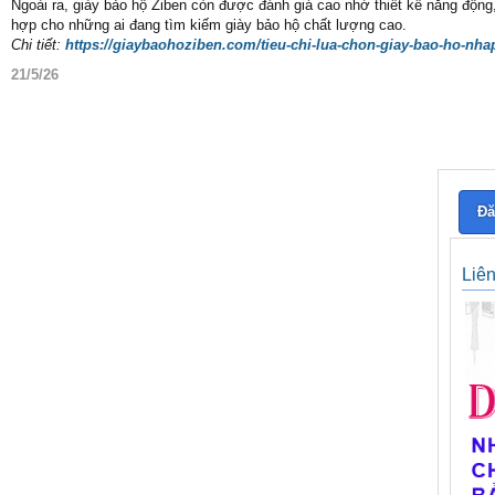
Ngoài ra, giày bảo hộ Ziben còn được đánh giá cao nhờ thiết kế năng động, 
hợp cho những ai đang tìm kiếm giày bảo hộ chất lượng cao.
Chi tiết:
https://giaybaohoziben.com/tieu-chi-lua-chon-giay-bao-ho-nh
21/5/26
Đă
Liê