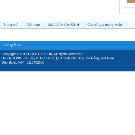
Trang chủ
Diễn đàn
MUA SẮM GIA ĐÌNH
Các đồ gia dụng khác
Tiếng Việt
Copyright © 2013 D.M.E.C Co.,Ltd, All Rights Reserved.
Địa chỉ: K190 Lê Duẩn, P. Tân chính, Q. Thanh Khê, Thp. Đà Nẵng, Việt Nam.
Điện thoại: (+84) 5113752506