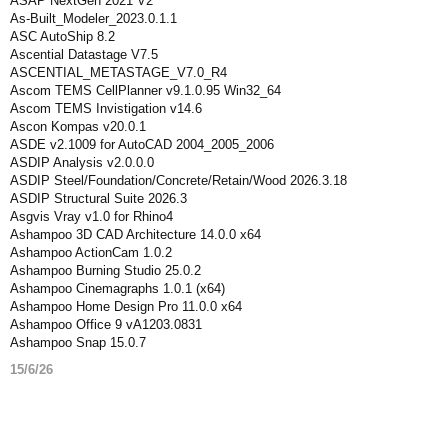
ASAP NextGen 2021 V2
As-Built_Modeler_2023.0.1.1
ASC AutoShip 8.2
Ascential Datastage V7.5
ASCENTIAL_METASTAGE_V7.0_R4
Ascom TEMS CellPlanner v9.1.0.95 Win32_64
Ascom TEMS Invistigation v14.6
Ascon Kompas v20.0.1
ASDE v2.1009 for AutoCAD 2004_2005_2006
ASDIP Analysis v2.0.0.0
ASDIP Steel/Foundation/Concrete/Retain/Wood 2026.3.18
ASDIP Structural Suite 2026.3
Asgvis Vray v1.0 for Rhino4
Ashampoo 3D CAD Architecture 14.0.0 x64
Ashampoo ActionCam 1.0.2
Ashampoo Burning Studio 25.0.2
Ashampoo Cinemagraphs 1.0.1 (x64)
Ashampoo Home Design Pro 11.0.0 x64
Ashampoo Office 9 vA1203.0831
Ashampoo Snap 15.0.7
15/6/26