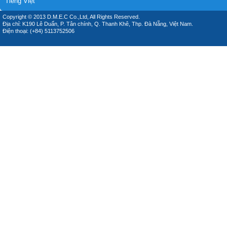
Tiếng Việt
Copyright © 2013 D.M.E.C Co.,Ltd, All Rights Reserved.
Địa chỉ: K190 Lê Duẩn, P. Tân chính, Q. Thanh Khê, Thp. Đà Nẵng, Việt Nam.
Điện thoại: (+84) 5113752506