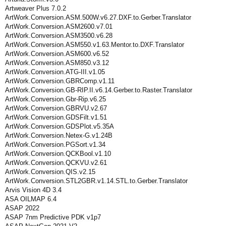
Artweaver Plus 7.0.2
ArtWork.Conversion.ASM.500W.v6.27.DXF.to.Gerber.Translator
ArtWork.Conversion.ASM2600.v7.01
ArtWork.Conversion.ASM3500.v6.28
ArtWork.Conversion.ASM550.v1.63.Mentor.to.DXF.Translator
ArtWork.Conversion.ASM600.v6.52
ArtWork.Conversion.ASM850.v3.12
ArtWork.Conversion.ATG-III.v1.05
ArtWork.Conversion.GBRComp.v1.11
ArtWork.Conversion.GB-RIP.II.v6.14.Gerber.to.Raster.Translator
ArtWork.Conversion.Gbr-Rip.v6.25
ArtWork.Conversion.GBRVU.v2.67
ArtWork.Conversion.GDSFilt.v1.51
ArtWork.Conversion.GDSPlot.v5.35A
ArtWork.Conversion.Netex-G.v1.24B
ArtWork.Conversion.PGSort.v1.34
ArtWork.Conversion.QCKBool.v1.10
ArtWork.Conversion.QCKVU.v2.61
ArtWork.Conversion.QIS.v2.15
ArtWork.Conversion.STL2GBR.v1.14.STL.to.Gerber.Translator
Arvis Vision 4D 3.4
ASA OILMAP 6.4
ASAP 2022
ASAP 7nm Predictive PDK v1p7