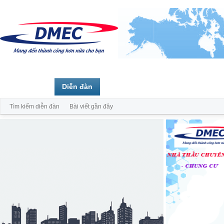
Trang chủ
Diễn đàn
Thành viên
Tìm kiếm diễn đàn
Bài viết gần đây