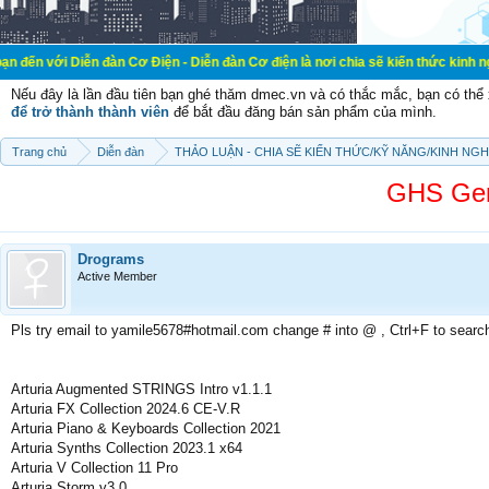
ễn đàn Cơ Điện - Diễn đàn Cơ điện là nơi chia sẽ kiến thức kinh nghiệm trong l
Nếu đây là lần đầu tiên bạn ghé thăm dmec.vn và có thắc mắc, bạn có th
để trở thành thành viên
để bắt đầu đăng bán sản phẩm của mình.
Trang chủ
Diễn đàn
THẢO LUẬN - CHIA SẼ KIẾN THỨC/KỸ NĂNG/KINH NG
GHS Gen
Drograms
Active Member
Pls try email to yamile5678#hotmail.com change # into @ , Ctrl+F to searc
Arturia Augmented STRINGS Intro v1.1.1
Arturia FX Collection 2024.6 CE-V.R
Arturia Piano & Keyboards Collection 2021
Arturia Synths Collection 2023.1 x64
Arturia V Collection 11 Pro
Arturia.Storm.v3.0