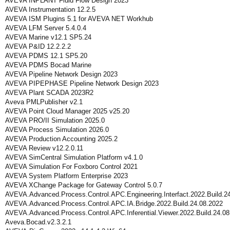
AVEVA INPLANT Fluid Flow Design 2023
AVEVA Instrumentation 12.2.5
AVEVA ISM Plugins 5.1 for AVEVA NET Workhub
AVEVA LFM Server 5.4.0.4
AVEVA Marine v12.1 SP5.24
AVEVA P&ID 12.2.2.2
AVEVA PDMS 12.1 SP5.20
AVEVA PDMS Bocad Marine
AVEVA Pipeline Network Design 2023
AVEVA PIPEPHASE Pipeline Network Design 2023
AVEVA Plant SCADA 2023R2
Aveva PMLPublisher v2.1
AVEVA Point Cloud Manager 2025 v25.20
AVEVA PRO/II Simulation 2025.0
AVEVA Process Simulation 2026.0
AVEVA Production Accounting 2025.2
AVEVA Review v12.2.0.11
AVEVA SimCentral Simulation Platform v4.1.0
AVEVA Simulation For Foxboro Control 2021
AVEVA System Platform Enterprise 2023
AVEVA XChange Package for Gateway Control 5.0.7
AVEVA.Advanced.Process.Control.APC.Engineering.Interfact.2022.Build.2
AVEVA.Advanced.Process.Control.APC.IA.Bridge.2022.Build.24.08.2022
AVEVA.Advanced.Process.Control.APC.Inferential.Viewer.2022.Build.24.08
Aveva.Bocad.v2.3.2.1