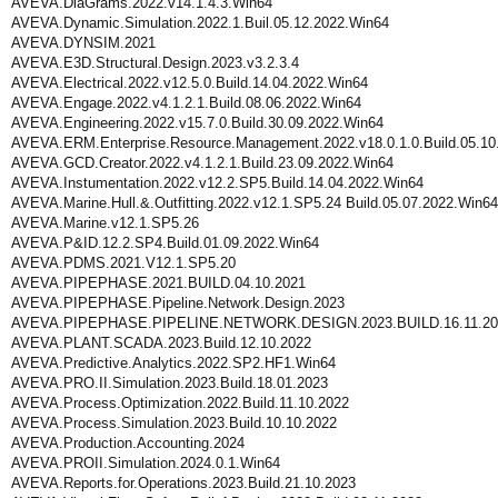
AVEVA.DiaGrams.2022.v14.1.4.3.Win64
AVEVA.Dynamic.Simulation.2022.1.Buil.05.12.2022.Win64
AVEVA.DYNSIM.2021
AVEVA.E3D.Structural.Design.2023.v3.2.3.4
AVEVA.Electrical.2022.v12.5.0.Build.14.04.2022.Win64
AVEVA.Engage.2022.v4.1.2.1.Build.08.06.2022.Win64
AVEVA.Engineering.2022.v15.7.0.Build.30.09.2022.Win64
AVEVA.ERM.Enterprise.Resource.Management.2022.v18.0.1.0.Build.05.10
AVEVA.GCD.Creator.2022.v4.1.2.1.Build.23.09.2022.Win64
AVEVA.Instumentation.2022.v12.2.SP5.Build.14.04.2022.Win64
AVEVA.Marine.Hull.&.Outfitting.2022.v12.1.SP5.24 Build.05.07.2022.Win64
AVEVA.Marine.v12.1.SP5.26
AVEVA.P&ID.12.2.SP4.Build.01.09.2022.Win64
AVEVA.PDMS.2021.V12.1.SP5.20
AVEVA.PIPEPHASE.2021.BUILD.04.10.2021
AVEVA.PIPEPHASE.Pipeline.Network.Design.2023
AVEVA.PIPEPHASE.PIPELINE.NETWORK.DESIGN.2023.BUILD.16.11.20
AVEVA.PLANT.SCADA.2023.Build.12.10.2022
AVEVA.Predictive.Analytics.2022.SP2.HF1.Win64
AVEVA.PRO.II.Simulation.2023.Build.18.01.2023
AVEVA.Process.Optimization.2022.Build.11.10.2022
AVEVA.Process.Simulation.2023.Build.10.10.2022
AVEVA.Production.Accounting.2024
AVEVA.PROII.Simulation.2024.0.1.Win64
AVEVA.Reports.for.Operations.2023.Build.21.10.2023