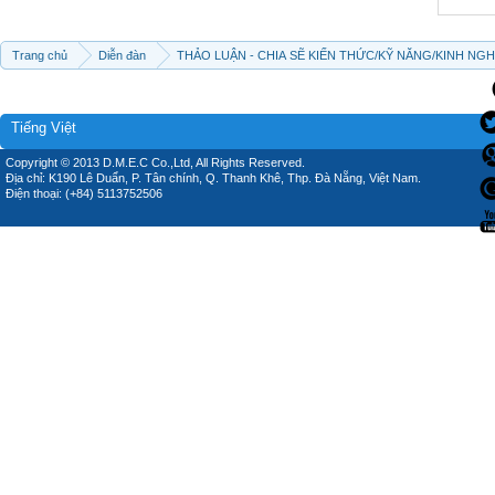
Trang chủ
Diễn đàn
THẢO LUẬN - CHIA SẼ KIẾN THỨC/KỸ NĂNG/KINH NG
Tiếng Việt
Copyright © 2013 D.M.E.C Co.,Ltd, All Rights Reserved.
Địa chỉ: K190 Lê Duẩn, P. Tân chính, Q. Thanh Khê, Thp. Đà Nẵng, Việt Nam.
Điện thoại: (+84) 5113752506