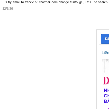
Pls try email to franc2051#hotmail.com change # into @ , Ctrl+F to search
12/6/26
Đă
Liê