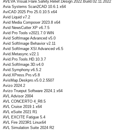
AVEVA.Visual.Flare.Safety.Relief.Design.2022.Build.02.11.2022
Avia Systems Scan2CAD 10.6.1 x64
AviCAD 2025 Pro 25.0.10.5 x64
Avid Liquid v7.2
Avid Media Composer 2023.8 x64
Avid NewsCutter XP v6.7.5
Avid Pro Tools v2021.7.0 WiN
Avid SoftImage Advanced v5.0
Avid SoftImage Behavior v2.11
Avid SoftImage XSI Advanced v6.5
Avid.Metasync.v22.1
Avid.Pro.Tools.HD.10.3.7
Avid.SoftImage.3D.v4.0
Avid.Symphony.v6.5.2
Avid.XPress.Pro.v5.8
AvisMap.Deskpro.v5.0.2.5507
Avizo 2024.2
Avizo Trueput Software 2024.1 x64
AVL Advisor 2004
AVL CONCERTO 4_R8.5
AVL Cruise 2019.1 x64
AVL eSuite 2021 R1
AVL EXCITE Fatigue 5.4
AVL Fire 2023R1 Linux64
AVL Simulation Suite 2024 R2