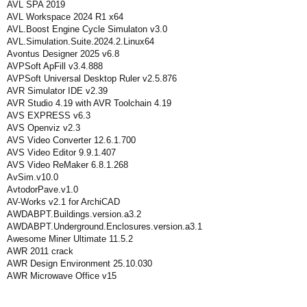
AVL SPA 2019
AVL Workspace 2024 R1 x64
AVL.Boost Engine Cycle Simulaton v3.0
AVL.Simulation.Suite.2024.2.Linux64
Avontus Designer 2025 v6.8
AVPSoft ApFill v3.4.888
AVPSoft Universal Desktop Ruler v2.5.876
AVR Simulator IDE v2.39
AVR Studio 4.19 with AVR Toolchain 4.19
AVS EXPRESS v6.3
AVS Openviz v2.3
AVS Video Converter 12.6.1.700
AVS Video Editor 9.9.1.407
AVS Video ReMaker 6.8.1.268
AvSim.v10.0
AvtodorPave.v1.0
AV-Works v2.1 for ArchiCAD
AWDABPT.Buildings.version.a3.2
AWDABPT.Underground.Enclosures.version.a3.1
Awesome Miner Ultimate 11.5.2
AWR 2011 crack
AWR Design Environment 25.10.030
AWR Microwave Office v15