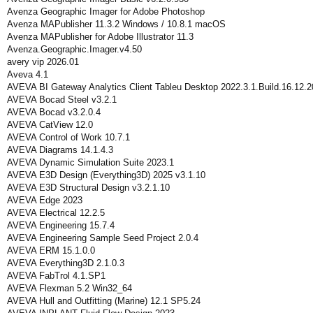
Avenza Geographic Imager for Adobe Photoshop
Avenza MAPublisher 11.3.2 Windows / 10.8.1 macOS
Avenza MAPublisher for Adobe Illustrator 11.3
Avenza.Geographic.Imager.v4.50
avery vip 2026.01
Aveva 4.1
AVEVA BI Gateway Analytics Client Tableu Desktop 2022.3.1.Build.16.12.
AVEVA Bocad Steel v3.2.1
AVEVA Bocad v3.2.0.4
AVEVA CatView 12.0
AVEVA Control of Work 10.7.1
AVEVA Diagrams 14.1.4.3
AVEVA Dynamic Simulation Suite 2023.1
AVEVA E3D Design (Everything3D) 2025 v3.1.10
AVEVA E3D Structural Design v3.2.1.10
AVEVA Edge 2023
AVEVA Electrical 12.2.5
AVEVA Engineering 15.7.4
AVEVA Engineering Sample Seed Project 2.0.4
AVEVA ERM 15.1.0.0
AVEVA Everything3D 2.1.0.3
AVEVA FabTrol 4.1.SP1
AVEVA Flexman 5.2 Win32_64
AVEVA Hull and Outfitting (Marine) 12.1 SP5.24