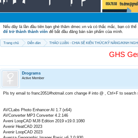
Chào m
Nếu đây là lần đầu tiên bạn ghé thăm dmec.vn và có thắc mắc, bạn có th
để trở thành thành viên
để bắt đầu đăng bán sản phẩm của mình.
Trang chủ
Diễn đàn
THẢO LUẬN - CHIA SẼ KIẾN THỨC/KỸ NĂNG/KINH NG
GHS Gen
Drograms
Active Member
Pls try email to franc2051#hotmail.com change # into @ , Ctrl+F to search
AVCLabs Photo Enhancer AI 1.7 (x64)
AVConverter MP3 Converter 4.2.146
Aveni LoopCAD MJ8 Edition 2019 v19.0.1080
Avenir HeatCAD 2023
Avenir LoopCAD 2023
Avenza Geographic Imager Basic v6.2.0.930