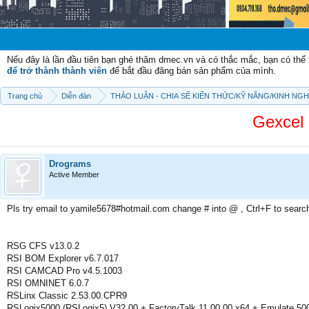
Chào mừ
Nếu đây là lần đầu tiên bạn ghé thăm dmec.vn và có thắc mắc, bạn có th
để trở thành thành viên
để bắt đầu đăng bán sản phẩm của mình.
Trang chủ
Diễn đàn
THẢO LUẬN - CHIA SẼ KIẾN THỨC/KỸ NĂNG/KINH NG
Gexcel 
Drograms
Active Member
Pls try email to yamile5678#hotmail.com change # into @ , Ctrl+F to searc
RSG CFS v13.0.2
RSI BOM Explorer v6.7.017
RSI CAMCAD Pro v4.5.1003
RSI OMNINET 6.0.7
RSLinx Classic 2.53.00.CPR9
RSLogix5000 (RSLogix5) V32.00 + FactoryTalk 11.00.00 x64 + Emulate 50