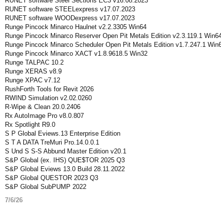
RUNET software Steel Sections EC3 v16.08.2023
RUNET software STEELexpress v17.07.2023
RUNET software WOODexpress v17.07.2023
Runge Pincock Minarco Haulnet v2.2.3305 Win64
Runge Pincock Minarco Reserver Open Pit Metals Edition v2.3.119.1 Win6
Runge Pincock Minarco Scheduler Open Pit Metals Edition v1.7.247.1 Win
Runge Pincock Minarco XACT v1.8.9618.5 Win32
Runge TALPAC 10.2
Runge XERAS v8.9
Runge XPAC v7.12
RushForth Tools for Revit 2026
RWIND Simulation v2.02.0260
R-Wipe & Clean 20.0.2406
Rx AutoImage Pro v8.0.807
Rx Spotlight R9.0
S P Global Eviews.13 Enterprise Edition
S T A DATA TreMuri Pro.14.0.0.1
S Und S S-S Abbund Master Edition v20.1
S&P Global (ex. IHS) QUE$TOR 2025 Q3
S&P Global Eviews 13.0 Build 28.11.2022
S&P Global QUESTOR 2023 Q3
S&P Global SubPUMP 2022
7/6/26