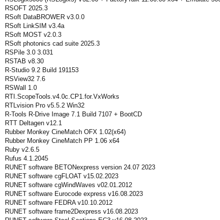
RSOFT 2025.3
RSoft DataBROWER v3.0.0
RSoft LinkSIM v3.4a
RSoft MOST v2.0.3
RSoft photonics cad suite 2025.3
RSPile 3.0 3.031
RSTAB v8.30
R-Studio 9.2 Build 191153
RSView32 7.6
RSWall 1.0
RTI.ScopeTools.v4.0c.CP1.for.VxWorks
RTLvision Pro v5.5.2 Win32
R-Tools R-Drive Image 7.1 Build 7107 + BootCD
RTT Deltagen v12.1
Rubber Monkey CineMatch OFX 1.02(x64)
Rubber Monkey CineMatch PP 1.06 x64
Ruby v2.6.5
Rufus 4.1.2045
RUNET software BETONexpress version 24.07 2023
RUNET software cgFLOAT v15.02.2023
RUNET software cgWindWaves v02.01.2012
RUNET software Eurocode express v16.08.2023
RUNET software FEDRA v10.10.2012
RUNET software frame2Dexpress v16.08.2023