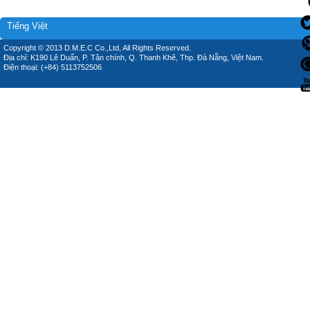
Tiếng Việt
Copyright © 2013 D.M.E.C Co.,Ltd, All Rights Reserved.
Địa chỉ: K190 Lê Duẩn, P. Tân chính, Q. Thanh Khê, Thp. Đà Nẵng, Việt Nam.
Điện thoại: (+84) 5113752506