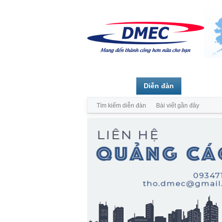
Trang chủ
Diễn đàn
Thành vi
Tìm kiếm diễn đàn
Bài viết gần đây