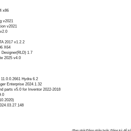
4 x86
ng v2021
tion v2021
v2.0
TA 2017 v1.2.2
86 X64
Designer(RLD) 1.7
te 2025 v4.0
11.0.0.2661 Hydra 6.2
er Enterprise 2024.1.32
 parts v5.0 for Inventor 2022-2018
9.0
10.2020)
024.03.27.148
(Bạn phải Đăng nhập hoặc Đăng ký để trả l