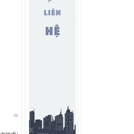
#1
ời bài viết.)