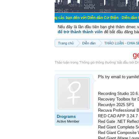
Chào mừng các bạn đến với Diễn đàn Cơ Điện - Diễn đàn Cơ điện là nơi 
Nếu đây là lần đầu tiên bạn ghé thăm dmec.
để trở thành thành viên
để bắt đầu đăng bá
Trang chủ
Diễn đàn
THẢO LUẬN - CHIA 
g
Thảo luận trong '
Thông gió thông thường
' bắt đầu bởi
Dr
Pls try email to yamil
Recording Studio 10.6
Recovery Toolbox for
Recurdyn 2025 SP1
Recuva Professional B
RED CAD APP 3.24.7
Drograms
Red Gate .NET Reflect
Active Member
Red Giant Complete Su
Red Giant Composite Wi
Red Giant iMage Loung