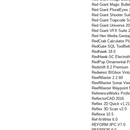
Red Giant Magic Bullet
Red Giant PluralEyes 
Red Giant Shooter Su
Red Giant Trapcode Su
Red Giant Universe 20
Red Giant VFX Suite 2
Red Hen Media Geotag
RedCrab Calculator Pl
RedGate SQL ToolBelt 
Redhawk 18.0
RedHawk-SC Electroth
RedPup.Ornamental.Pr
Redshift 8.2 Premium
Redwirez BIGbox Vint
ReefMaster 2.2.60
ReefMaster Sonar View
ReefMaster Waypoint 
ReferenceWorks Profes
ReflectorCAD 2016
Reflex 2D Quick v1.21
Reflex 3D Scan v2.0
Reflexw 10.5
Ref-N-Write 6.0
REFORM-3PC.V7.0
REFPROP 9.0