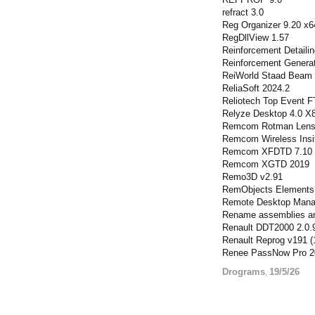
refract 3.0
Reg Organizer 9.20 x6
RegDllView 1.57
Reinforcement Detaili
Reinforcement Genera
ReiWorld Staad Beam 
ReliaSoft 2024.2
Reliotech Top Event F
Relyze Desktop 4.0 X
Remcom Rotman Lens 
Remcom Wireless Insi
Remcom XFDTD 7.10
Remcom XGTD 2019
Remo3D v2.91
RemObjects Elements 
Remote Desktop Manag
Rename assemblies and
Renault DDT2000 2.0.
Renault Reprog v191 (
Renee PassNow Pro 2
Drograms
19/5/26
,