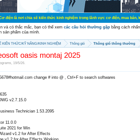
chia sẽ kiến thức kinh nghiệm trong lãnh vực cơ điện, mua bán, ký gửi, cho th
vn và có thắc mắc, bạn có thể xem
các câu hỏi thường gặp
bằng cách nhấn 
n sản phẩm của mình.
SẼ KIẾN THỨC/KỸ NĂNG/KINH NGHIỆM
Thông gió
Thông gió thông thường
eosoft oasis montaj 2025
ograms
,
19/5/26
.
e5678#hotmail.com change # into @ , Ctrl+F to search softwares
.635
 DWG v2.7.15.0
usiness Technician 1.53.2095
or 11.0.0
ite 2021 for Win
zard v1.2 for After Effects
e v1.2 for After Effects Working