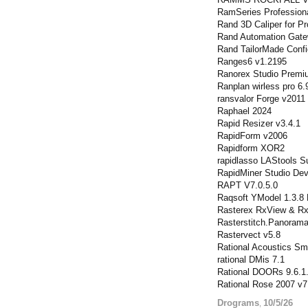
RamSeries Professiona
Rand 3D Caliper for Pr
Rand Automation Gatew
Rand TailorMade Confi
Ranges6 v1.2195
Ranorex Studio Premi
Ranplan wirless pro 6.
ransvalor Forge v2011
Raphael 2024
Rapid Resizer v3.4.1
RapidForm v2006
Rapidform XOR2
rapidlasso LAStools Su
RapidMiner Studio Dev
RAPT V7.0.5.0
Raqsoft YModel 1.3.8
Rasterex RxView & Rx
Rasterstitch.Panoram
Rastervect v5.8
Rational Acoustics Sma
rational DMis 7.1
Rational DOORs 9.6.1
Rational Rose 2007 v7
Drograms
10/5/26
,