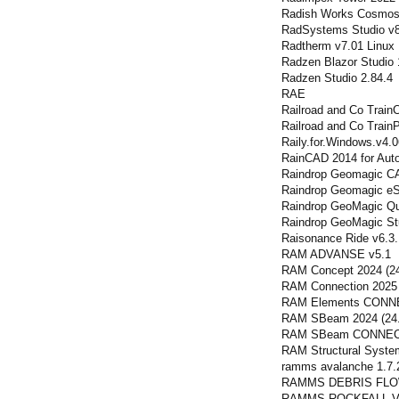
Radish Works Cosmos 
RadSystems Studio v8
Radtherm v7.01 Linux
Radzen Blazor Studio 
Radzen Studio 2.84.4
RAE
Railroad and Co TrainC
Railroad and Co Trai
Raily.for.Windows.v4.0
RainCAD 2014 for Au
Raindrop Geomagic C
Raindrop Geomagic eS
Raindrop GeoMagic Qua
Raindrop GeoMagic St
Raisonance Ride v6.3.
RAM ADVANSE v5.1
RAM Concept 2024 (24
RAM Connection 2025 
RAM Elements CONNEC
RAM SBeam 2024 (24.
RAM SBeam CONNECT E
RAM Structural System
ramms avalanche 1.7.
RAMMS DEBRIS FLOW
RAMMS ROCKFALL V1