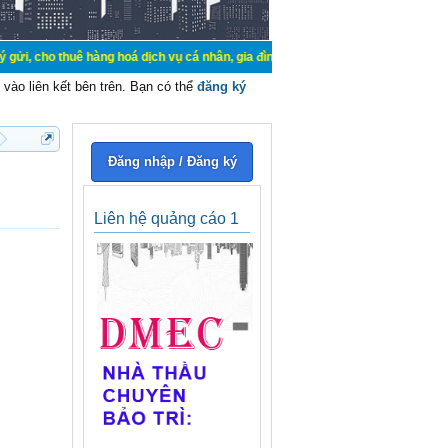
ê hàng hoá dịch vụ cá nhân, gia đình. Mua bán, ký gửi, cho thuê thiết bị hệ t
vào liên kết bên trên. Bạn có thể
đăng ký
Đăng nhập / Đăng ký
Liên hệ quảng cáo 1