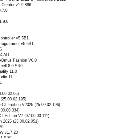
Creator v1.9.866
.7.0
1.9.6
ontroller v5.5B1
nProgrammer v5.5B1
6
toCAD
ADmus Fashion V6.0
hell 8.0 SR0
lify 11.0
udio 11
1
.00.02.66)
(25.00.02.195)
T Edition V2025 (25.00.02.196)
00.00.334)
dition V7 (07.00.00.111)
 2025 (25.00.02.051)
20
 v1.7.20
.6.70