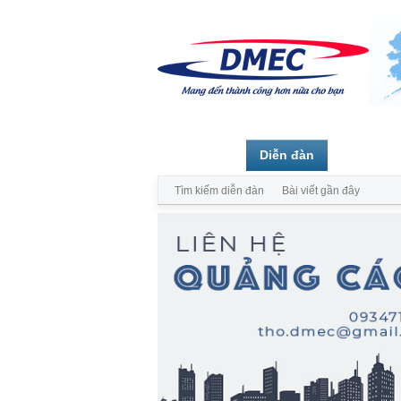
Trang chủ
Diễn đàn
Thành vi
Tìm kiếm diễn đàn
Bài viết gần đây