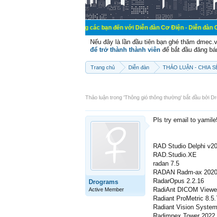
Chào mừng các bạn đến với Diễn đàn Cơ Điện - Diễn đàn Cơ điện là nơi 
Nếu đây là lần đầu tiên bạn ghé thăm dmec.
để trở thành thành viên
để bắt đầu đăng bá
Trang chủ
Diễn đàn
THẢO LUẬN - CHIA 
Thảo luận trong '
Thông gió thông thường
' bắt đầu bởi
Dr
Pls try email to yamil
RAD Studio Delphi v2
RAD.Studio.XE
radan 7.5
RADAN Radm-ax 2020
RadarOpus 2.2.16
Drograms
RadiAnt DICOM Viewe
Active Member
Radiant ProMetric 8.5.
Radiant Vision System
Radimpex Tower 2022