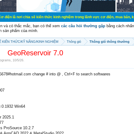
chia sẽ kiến thức kinh nghiệm trong lãnh vực cơ điện, mua bán, ký gửi, cho thu
vn và có thắc mắc, bạn có thể xem
các câu hỏi thường gặp
bằng cách nhấn 
n sản phẩm của mình.
SẼ KIẾN THỨC/KỸ NĂNG/KINH NGHIỆM
Thông gió
Thông gió thông thường
GeoReservoir 7.0
ograms
,
10/5/26
.
e5678#hotmail.com change # into @ , Ctrl+F to search softwares
007
.0.1932 Win64
r 2025.1
77
s ProSource 10.2.7
 & ArmCAD 2022 & MetalStudio 2022