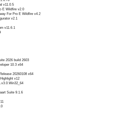
l v11.0.5
o E Wildfire v2.0
ay For Pro E Wildfire v4.2
gurator v2.1
um v11.6.1
9
ite 2026 build 2603
eloper 10.3 x64
 Release 20260108 x64
Highlight v12
a.v3.0.Win32_64
art Suite 9.1.6
.11
.0